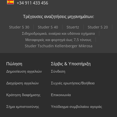
+34 911 433 456
Τρέχουσες αναζητήσεις μηχανημάτων:
Studer S 30
Studer S 40
Stuertz
Studer S 20
Σιδηροδρομικά, εναέρια και υδάτινα οχήματα
Μεταφορείς και φορτηγά έως 7,5 τόνους
Studer Tschudin Kellenberger Mikrosa
Πώληση
Σέρβις & Υποστήριξη
Δημοσίευση αγγελιών
Σύνδεση
Διαχείριση αγγελιών
Συχνές ερωτήσεις/Βοήθεια
Κράτηση διαφήμισης
Επικοινωνία
Σήμα εμπιστοσύνης
Υπόδειγμα συμβολαίου αγοράς