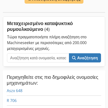
όγκος χώρου φόρτωσης:
89 m³
, μέγεθος ελαστικού:
385/65
R22,5
, μεταξόνιο:
1.310 χιλ.
, χρώμα:
λευκό
, Εξοπλισμός:
ABS
,
Δισκόφρενο EBS Ωφέλιμο φορτίο 29.400 kg Dedjy Tiz Ropfx
Andskr Αεροανάρτηση με ανύψωση 2 διαχωριστικά τοιχώματα
Μεταχειρισμένο καταψυκτικό
Κουτί για παλέτες Άξονες ROTOS Ο τελευταίος άξονας
ρυμουλκούμενο
(4)
αυτοκατευθυνόμενος Σύστημα ανύψωσης και κατάβασης Με
επιφύλαξη σφαλμάτων.
Τώρα πραγματοποιήστε πλήρη αναζήτηση στο
Machineseeker με περισσότερες από 200.000
μεταχειρισμένες μηχανές.
Αναζήτηση
Περιηγηθείτε στις πιο δημοφιλείς ονομασίες
μηχανημάτων:
Aszx 648
R 706