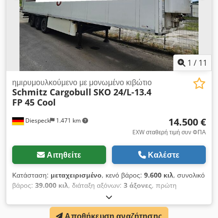
1
/
11
ημιρυμουλκούμενο με μονωμένο κιβώτιο
Schmitz Cargobull
SKO 24/L-13.4
FP 45 Cool
14.500 €
Diespeck
1.471 km
EXW σταθερή τιμή συν ΦΠΑ
Αιτηθείτε
Καλέστε
Κατάσταση:
μεταχειρισμένο
, κενό βάρος:
9.600 κιλ
, συνολικό
βάρος:
39.000 κιλ
, διάταξη αξόνων:
3 άξονες
, πρώτη
ταξινόμηση:
04/2017
, επόμενος τεχνικός έλεγχος (TÜV):
04/2027
, μήκος χώρου φόρτωσης:
13.300 χιλ.
, πλάτος χώρου
Αποθήκευση αναζήτησης
φόρτωσης:
2.500 χιλ.
, ύψος χώρου φόρτωσης:
2.680 χιλ.
,