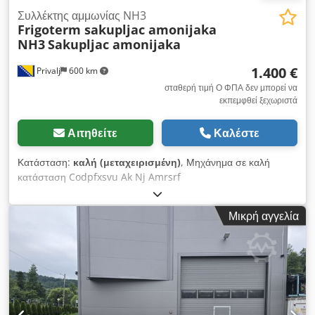
Συλλέκτης αμμωνίας NH3
Frigoterm sakupljac amonijaka
NH3
Sakupljac amonijaka
1.400 €
Privalj
600 km
σταθερή τιμή Ο ΦΠΑ δεν μπορεί να
εκπεμφθεί ξεχωριστά
Αιτηθείτε
Καλέστε
Κατάσταση:
καλή (μεταχειρισμένη)
, Μηχάνημα σε καλή
κατάσταση Codpfxsvu Ak Nj Amrsrf
Μικρή αγγελία