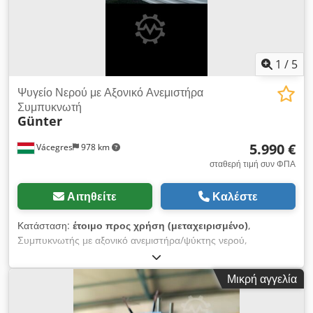
1
/
5
Ψυγείο Νερού με Αξονικό Ανεμιστήρα
Συμπυκνωτή
Günter
5.990 €
Vácegres
978 km
σταθερή τιμή συν ΦΠΑ
Αιτηθείτε
Καλέστε
Κατάσταση:
έτοιμο προς χρήση (μεταχειρισμένο)
,
Συμπυκνωτής με αξονικό ανεμιστήρα/ψύκτης νερού,
δοκιμασμένος υπό πίεση, έτοιμος προς χρήση. Τοπική
τοποθεσία: Ουγγαρία (ΕΕ) Crjdezhg Alopfx Amref
Μικρή αγγελία