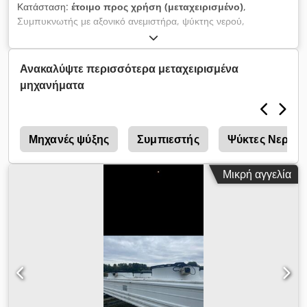
Κατάσταση:
έτοιμο προς χρήση (μεταχειρισμένο)
,
Συμπυκνωτής με αξονικό ανεμιστήρα, ψύκτης νερού,
δοκιμασμένος υπό πίεση, έτοιμος προς χρήση. Τοποθεσία:
Ουγγαρία (ΕΕ) Credpfszhg Izox Amrjf
Ανακαλύψτε περισσότερα μεταχειρισμένα
μηχανήματα
r
Μηχανές ψύξης
Συμπιεστής
Ψύκτες Νερού
Μικρή αγγελία