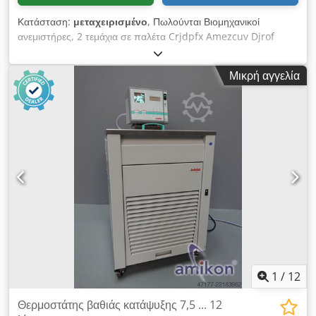
Κατάσταση:
μεταχειρισμένο
, Πωλούνται Βιομηχανικοί
ανεμιστήρες, 2 τεμάχια σε παλέτα Crjdpfx Amezcuv Djrof
Διαστάσεις: ύψος 60 cm, διάμετρος 80 cm, με φλάντζα 90 cm
Καθαρή τιμή: 460 ευρώ και για τα δύο
Μικρή αγγελία
1
/
12
Θερμοστάτης βαθιάς κατάψυξης 7,5 ... 12