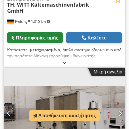
TH. WITT Kältemaschinenfabrik
GmbH
Freising
1.315 km
Πληροφορίες τιμής
Καλέστε
Κατάσταση:
μεταχειρισμένο
, Διπλό σύστημα εξαρτώμενο από
την ποσότητα Μηχανή (προσθήκη): διαχωριστής,
συμπυκνωτής και ερμάριο ελέγχου από το 2010 Crodpfx
Amevcqzrjrjf Εξοπλισμός: 1 διαχωριστής NH3, 2 ψυκτικοί
Μικρή αγγελία
συμπιεστές, 1 συμπυκνωτής εξάτμισης, 1 πίνακας ελέγχου
Αποθήκευση αναζήτησης