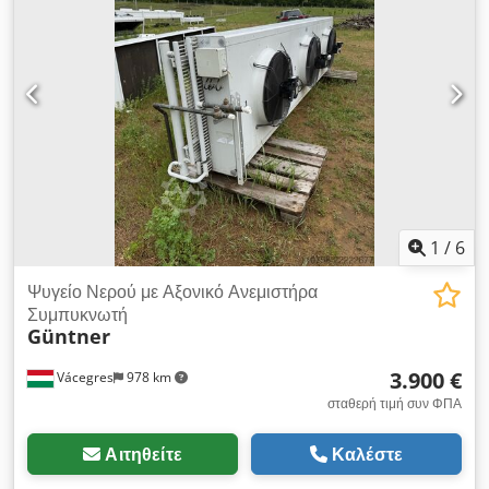
1
/
6
Ψυγείο Νερού με Αξονικό Ανεμιστήρα
Συμπυκνωτή
Güntner
3.900 €
Vácegres
978 km
σταθερή τιμή συν ΦΠΑ
Αιτηθείτε
Καλέστε