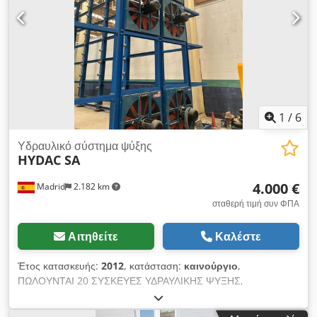
1
/
6
Υδραυλικό σύστημα ψύξης
HYDAC SA
4.000 €
Madrid
2.182 km
σταθερή τιμή συν ΦΠΑ
Αιτηθείτε
Καλέστε
Έτος κατασκευής:
2012
, κατάσταση:
καινούργιο
,
ΠΩΛΟΥΝΤΑΙ 20 ΣΥΣΚΕΥΕΣ ΥΔΡΑΥΛΙΚΗΣ ΨΥΞΗΣ,
ΚΑΙΝΟΥΡΓΙΕΣ, ΣΕ ΑΡΙΣΤΗ ΚΑΤΑΣΤΑΣΗ. Cedpfszqvaxex
Amrerf ΤΙΜΗ ΑΝΑ ΣΥΣΚΕΥΗ: 4.000