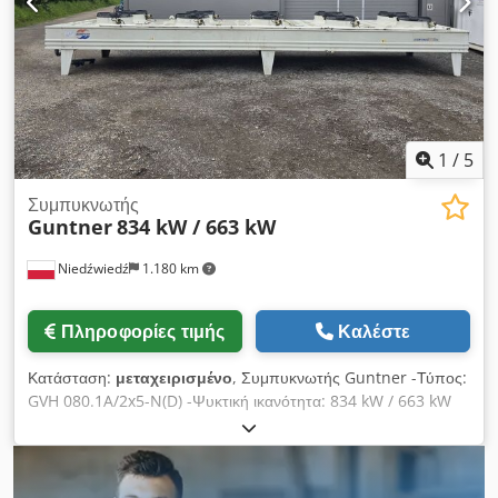
1
/
5
Συμπυκνωτής
Guntner
834 kW / 663 kW
Niedźwiedź
1.180 km
Πληροφορίες τιμής
Καλέστε
Κατάσταση:
μεταχειρισμένο
, Συμπυκνωτής Guntner -Τύπος:
GVH 080.1A/2x5-N(D) -Ψυκτική ικανότητα: 834 kW / 663 kW
Cjdpfx Amszl Eawsrsrf -Αριθμός ανεμιστήρων: 10 x 800 mm
-Στροφές/λεπτό: 880/660 -Διαστάσεις συσκευής: 10250 x 2300
x 1450 mm -Χωρητικότητα: 300,3 L -Βάρος: 1860 kg
-Διαθέσιμη ποσότητα στην αποθήκη: 1 τεμάχιο -Αριθμός