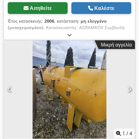
Αιτηθείτε
Καλέστε
Έτος κατασκευής:
2006
, κατάσταση:
μη ελεγμένο
(μεταχειρισμένο)
, Κατασκευαστής: AGRAMKOV Συμβουλή:
Saratronic Credpfori Rybsx Amref Τύπος ψυκτικού υγρού:
134 a Έτος κατασκευής: 2006
Μικρή αγγελία
1
/
4