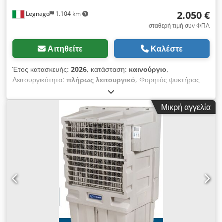
2.050 €
Legnago
1.104 km
σταθερή τιμή συν ΦΠΑ
Αιτηθείτε
Καλέστε
Έτος κατασκευής:
2026
, κατάσταση:
καινούργιο
,
Λειτουργικότητα:
πλήρως λειτουργικό
, Φορητός ψυκτήρας
αέρα, παροχή αέρα 22.000 m³/ώρα, AUTOMA 2000 A-CLIMA
3. Credpfx Amszhtxyorsf
Μικρή αγγελία