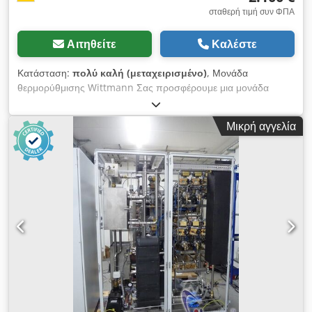
σταθερή τιμή συν ΦΠΑ
Αιτηθείτε
Καλέστε
Κατάσταση:
πολύ καλή (μεταχειρισμένο)
, Μονάδα
θερμορύθμισης Wittmann Σας προσφέρουμε μια μονάδα
θερμορύθμισης Wittmann. Wittmann Temperiergerät DISCO
2 Singulus 3x415V 50/60Hz 16A 5kW Τύπος:
Μικρή αγγελία
TR7B7D7D0X_09_00 Κατάσταση: μεταχειρισμένο Cjdpfjzd
Ruwex Amrerf Περιεχόμενα παράδοσης: (βλέπε εικόνα)
(Τεχνικές αλλαγές και σφάλματα στα στοιχεία κρατούνται!) Σε
περαιτέρω ερωτήσεις, μπορούμε να απαντήσουμε τηλεφωνικά.