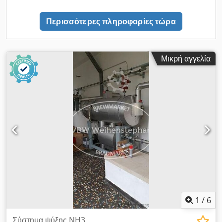
Περισσότερες πληροφορίες τώρα
Μικρή αγγελία
1
/
6
Σύστημα ψύξης NH3