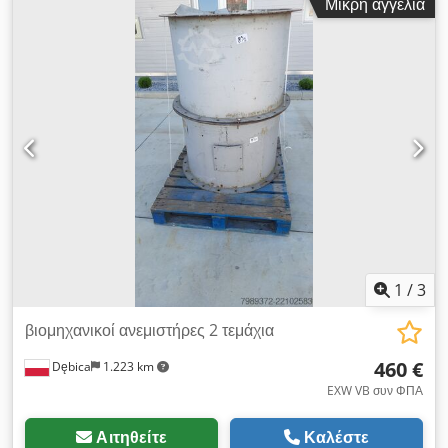
Μικρή αγγελία
1
/
3
βιομηχανικοί ανεμιστήρες 2 τεμάχια
460 €
Dębica
1.223 km
EXW VB συν ΦΠΑ
Αιτηθείτε
Καλέστε