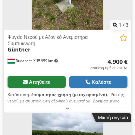
1
/
3
Ψυγείο Νερού με Αξονικό Ανεμιστήρα
Συμπυκνωτή
Güntner
4.900 €
Budapest, XI.
959 km
σταθερή τιμή συν ΦΠΑ
Αιτηθείτε
Καλέστε
Κατάσταση:
έτοιμο προς χρήση (μεταχειρισμένο)
, Ψύκτης
νερού με συμπυκνωτή αξονικού ανεμιστήρα. Δοκιμασμένος
υπό πίεση, έτοιμος προς χρήση. Τοπική τοποθεσία: Ουγγαρία
(ΕΕ) Crjdpfx Ajzhg I Iemrjf
Μικρή αγγελία