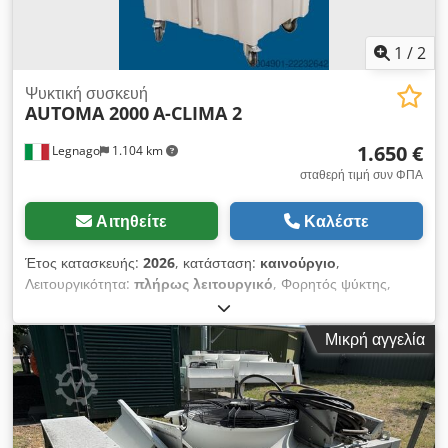
1
/
2
Ψυκτική συσκευή
AUTOMA 2000
A-CLIMA 2
1.650 €
Legnago
1.104 km
σταθερή τιμή συν ΦΠΑ
Αιτηθείτε
Καλέστε
Έτος κατασκευής:
2026
, κατάσταση:
καινούργιο
,
Λειτουργικότητα:
πλήρως λειτουργικό
, Φορητός ψύκτης,
παροχή αέρα 12.000 m³/ώρα, AUTOMA 2000 A-CLIMA 2.
Crsdpfxszhtwce Amrjf
Μικρή αγγελία