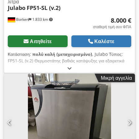
λίτρα
Julabo
FP51-SL (v.2)
8.000 €
Borken
1.833 km
σταθερή τιμή συν ΦΠΑ
Αιτηθείτε
Καλέστε
Κατάσταση:
πολύ καλή (μεταχειρισμένο)
, Julabo Τύπος:
FP51-SL (v.2) Θερμοστάτης βαθιάς κατάψυξης για εξαιρετικά
χαμηλές θερμοκρασίες κάτω από -50°C με δεξαμενή για
εσωτερική και εξωτερική θερμορύθμιση. Οι θερμοστάτες βαθιάς
Μικρή αγγελία
κατάψυξης της σειράς HighTech με τους θερμοστάτες HL και
SL είναι εξοπλισμένοι με ισχυρές αντλίες πίεσης και
αναρρόφησης. Οι συσκευές προσφέρουν το πλήρες φάσμα
λειτουργιών της επαγγελματικής σειράς θερμοστατών
HighTech. Τεχνικά χαρακτηριστικά για FP51-SL Διαστάσεις και
Όγκος Διαστάσεις (Π × Β × Υ): 46 x 55 x 89 cm Όγκος
πλήρωσης: 7.5 ... 12 l Βάρος: 90 kg Σπείρωμα σύνδεσης
αντλίας: M16x1 εξωτερικό σπείρωμα Θερμοκρασιακά στοιχεία:
Εύρος θερμοκρασίας λειτουργίας: -51 ... +200°C Σταθερότητα
θερμοκρασίας: ±0.05°C Ρύθμιση ανάλυσης ένδειξης