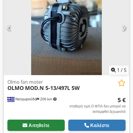
1
/
5
Olmo fan moter
OLMO
MOD.N 5-13/497L 5W
5 €
Νεοχωρούδα
206 km
σταθερή τιμή Ο ΦΠΑ δεν μπορεί να
εκπεμφθεί ξεχωριστά
Αιτηθείτε
Καλέστε