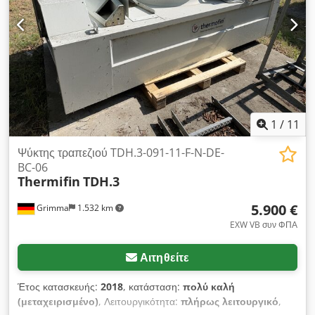
1
/
11
Ψύκτης τραπεζιού TDH.3-091-11-F-N-DE-
BC-06
Thermifin
TDH.3
5.900 €
Grimma
1.532 km
EXW VB συν ΦΠΑ
Αιτηθείτε
Έτος κατασκευής:
2018
, κατάσταση:
πολύ καλή
(μεταχειρισμένο)
, Λειτουργικότητα:
πλήρως λειτουργικό
,