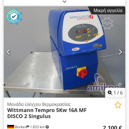
αχρησιμοποίητος εναλλάκτης θερμότητας πλακών από
αποθέματα. Κατάλληλος για βιομηχανικές εφαρμογές ψύξης,
Μικρή αγγελία
μεταφοράς θερμότητας και διεργασιών. Κατασκευαστής: GEA
WTT GmbH Τύπος: GBS 700M-U-86 Αριθμός υλικού:
12509184 Σειριακός αριθμός: 10-120106888-0001 Τύπος
κατασκευής: Συγκολλητός εναλλάκτης θερμότητας πλακών
Αριθμός πλακών: 86 Διαμόρφωση: G1, G2, G3, G4 Εύρος
θερμοκρασίας: -200 °C έως +200 °C Μέγ. πίεση λειτουργίας
πλευρά 1: 30 bar Μέγ. πίεση λειτουργίας πλευρά 2: 30 bar
Όγκος πλευρά 1: 9,66 l Όγκος πλευρά 2: 9,89 l Όγκος πλευρά
3: 0,00 l Ψυκτικό μέσο: Όλα τα ψυκτικά εκτός από αμμωνία
Χώρα κατασκευής: Γερμανία Κατάσταση: NOS (new old stock)
Crsdpfjzb Nvisx Amrsf Τοποθεσία: Kusel
1
/
6
Μονάδα ελέγχου θερμοκρασίας
Wittmann
Tempro 5Kw 16A MF
DISCO 2 Singulus
2.100 €
Borken
1.833 km