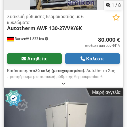
1
/
8
Συσκευή ρύθμισης θερμοκρασίας με 6
κυκλώματα
Autotherm
AWF 130-27/VK/6K
80.000 €
Borken
1.833 km
σταθερή τιμή συν ΦΠΑ
Αιτηθείτε
Καλέστε
Κατάσταση:
πολύ καλή (μεταχειρισμένο)
, Autotherm Σας
προσφέρουμε μια συσκευή ρύθμισης θερμοκρασίας 6
κυκλωμάτων. Χωρίς ενεργό ψυκτικό μηχάνημα! Σύμφωνα με
την επισυναπτόμενη τεχνική σύντομη περιγραφή: Εύρος
Μικρή αγγελία
θερμοκρασίας: -40°C … +85°C (διευρυμένο εύρος
θερμοκρασίας -40°C…+130°C) Ενισχυμένη θερμαντική ισχύς 27
kW αντί για 18 kW Περιλαμβάνει: - 1x ρύθμιση θερμοκρασίας
στο κύριο κύκλωμα - 6x μέτρηση θερμοκρασίας σε κάθε
προσαγωγή - 6x μέτρηση θερμοκρασίας σε κάθε επιστροφή -
6x μέτρηση παροχής και πίεσης σε κάθε προσαγωγή - 6x