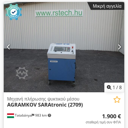
Μικρή αγγελία
1
/
8
Μηχανή πλήρωσης ψυκτικού μέσου
AGRAMKOV
SARAtronic (2709)
1.900 €
Tatabánya
983 km
σταθερή τιμή συν ΦΠΑ