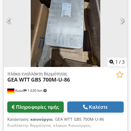
σας τηλεφωνικά.
αχρησιμοποίητος): Τύπος: Copeland Scroll ZP137KCE-TFD-
455 Ψυκτικό μέσο: R410A Τάση: 380–420 V Για ενδιαφέρον ή
ερωτήσεις, είμαστε στη διάθεσή σας.
1
/
3
πλάκα εναλλάκτη θερμότητας
GEA WTT
GBS 700M-U-86
Kusel
1.630 km
Πληροφορίες τιμής
Καλέστε
Κατάσταση:
καινούργιο
, GEA WTT GBS 700M-U-86
Εναλλάκτης θερμότητας πλακών Καινούργιος,