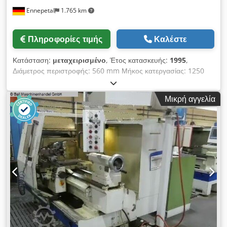
Ennepetal
1.765 km
Πληροφορίες τιμής
Καλέστε
Κατάσταση:
μεταχειρισμένο
, Έτος κατασκευής:
1995
,
Διάμετρος περιστροφής: 560 mm Μήκος κατεργασίας: 1250
mm Έλεγχος: Sinumerik 805 Διάμετρος περιστροφής πάνω
από το εγκάρσιο τραπέζι: 340 mm Διάτρηση ατράκτου: 63 mm
Μικρή αγγελία
Στροφές ατράκτου: 3 - 2500 σ.α.λ. Βαθμίδες τροφοδοσίας -
διαμήκεις: 0,001 - 3 mm/περ. Βαθμίδες τροφοδοσίας -
εγκάρσιες: 0,001 - 3 mm/περ. Ταχεία κίνηση διαμήκης: 7 m/
λεπτό Ταχεία κίνηση εγκάρσια: 3,5 m/λεπτό Dsdpjymp Suofx
Ac Teck Σπειρώματα - χιλιοστά: 0,5 - 140 mm Σπειρώματα -
ίντσες: 1/4 - 56 σπείρες/ίντσα Σπειρώματα - module: mm
Κύρια ισχύς κινητήρα: 19 kW Μέγιστο μήκος σύσφιξης: 2250
mm Συνολική απαίτηση ισχύος: 24 kW Βάρος μηχανήματος:
περ. 4,8 t Διαστάσεις (ΠxΒxΥ): περ. 4,0 x 1,65 x 1,75 m
Κυκλικός έλεγχος Siemens Sinumerik 805 για κωνική
τόρνευση, κοπή σπειρώματος και κύκλο αφαίρεσης υλικού,
γρήγορος εναλλάξιμος συγκρατητής εργαλείων Multifix Gr.