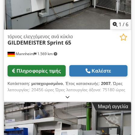
1
/
6
τόρνος ελεγχόμενος ανά κύκλο
GILDEMEISTER
Sprint 65
Mannheim
1.569 km
Πληροφορίες τιμής
Καλέστε
Κατάσταση:
μεταχειρισμένο
, Έτος κατασκευής:
2007
, Ώρες
λειτουργίας: 20456 ώρες Ώρες λειτουργίας άξονα: 75180 ώρες
Σύστημα ελέγχου: FANUC 310 i Διάμετρος τσόκ: 175 mm
Ταχύτητα περιστροφής: 5.000 στροφές/λεπτό Βάρος
Μικρή αγγελία
μηχανήματος: περίπου 8800 kg Απαιτούμενος χώρος: περίπου
4500 x 1990 x 2300 mm Αριθμός ελεγχόμενων αξόνων (άξονας
C): 2 Αριθμός ελεγχόμενων αξόνων: 8 Αριθμός καναλιών: 3
Μέγιστη διάμετρος ράβδου: 65 mm Διάμετρος οπής στην
ράβδο τραβήγματος: 75 mm Διάμετρος τσόκ: 175 mm