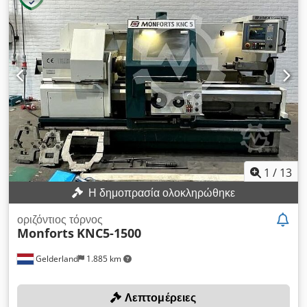
mm Ύψος κέντρου 200 mm Μέγιστο βήμα σπειρώματος 0,1 -
250 mm Στροφές ατράκτου - απεριόριστα 1 - 3000 σ.α.λ.
Συνολική ισχύς 12 kW Βάρος μηχανήματος περ. 2,1 t
Διαστάσεις περ. 2,3 x 1,5 x 1,8 m
1
/
13
Η δημοπρασία ολοκληρώθηκε
οριζόντιος τόρνος
Monforts
KNC5-1500
Gelderland
1.885 km
Λεπτομέρειες