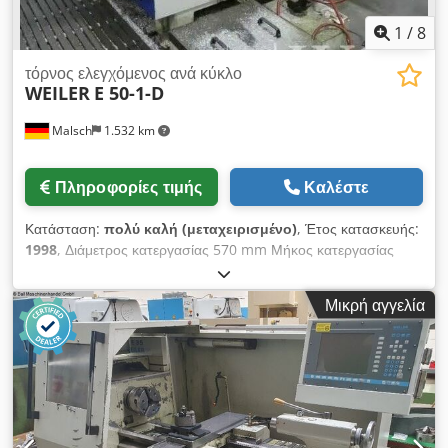
"C", συμπερ. τριών σιαγόνων τσοκ και επιστήριξης.
1
/
8
τόρνος ελεγχόμενος ανά κύκλο
WEILER
E 50-1-D
Malsch
1.532 km
Πληροφορίες τιμής
Καλέστε
Κατάσταση:
πολύ καλή (μεταχειρισμένο)
, Έτος κατασκευής:
1998
, Διάμετρος κατεργασίας 570 mm Μήκος κατεργασίας
1000 mm Έλεγχος Siemens / Weiler D2 Djdpfey D T Uvox Ac
Tjck Βάρος μηχανήματος περ. 3,2 τόνους Απαιτούμενος χώρος
Μικρή αγγελία
περ. 3,0 x 2,0 x 1,9 μ