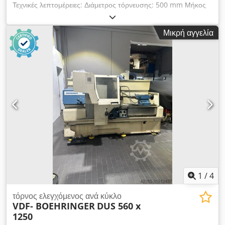
Τεχνικές λεπτομέρειες: Διάμετρος τόρνευσης: 500 mm Μήκος
τόρνευσης: 1500 mm Διάμετρος τόρνευσης πάνω από τον
εγκάρσιο οδηγό: 290 mm Διάμετρος οπής ατράκτου: 71 mm
Μικρή αγγελία
Εύρος στροφών: 3 - 2800 στρ./λεπτό Ταχύτητα ταχείας
μετακίνησης: 10 / 5 m/min Ταχύτητα πρόωσης: 1 - 2000
mm/min Συνολική ισχύς: 22 kW Βάρος μηχανήματος περ.: 3,2
t Απαιτούμενος χώρος περ.: 3,0 x 1,6 x 2 m με κυκλικό έλεγχο
R&D MTC-K Κάτοχος εργαλείων PARAT 1 σταθερή λενέττα
διαμ. 100 mm Dsdpfxjwwlvlj Ac Teck Πλατό διαμ. 500 mm
Σύστημα ψύξης
1
/
4
τόρνος ελεγχόμενος ανά κύκλο
VDF- BOEHRINGER
DUS 560 x
1250