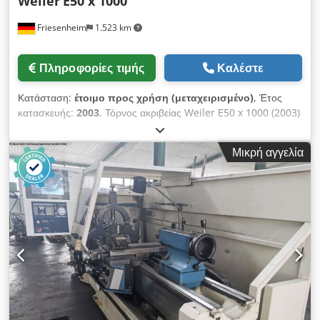
Weiler
E50 x 1000
Friesenheim
1.523 km
Πληροφορίες τιμής
Καλέστε
Κατάσταση:
έτοιμο προς χρήση (μεταχειρισμένο)
, Έτος
κατασκευής:
2003
, Τόρνος ακριβείας Weiler E50 x 1000 (2003)
Κατασκευαστής: Weiler Τύπος: E50 x 1000 Έτος κατασκευής:
2003 Κατάσταση: καλή, μεταχειρισμένος, υπό τροφοδοσία
Μικρή αγγελία
Ώρες ενεργοποίησης: 43.000h Τεχνικά στοιχεία βλ. Djdpoy Ti
Iwofx Ac Tsck Περιλαμβάνεται στην παράδοση: - Πρωτότυπη
τεκμηρίωση - Rota S Plus 250-62 - Κορνίζα - Πυργίσκος
εργαλείων Parat 4 διαμερισμάτων