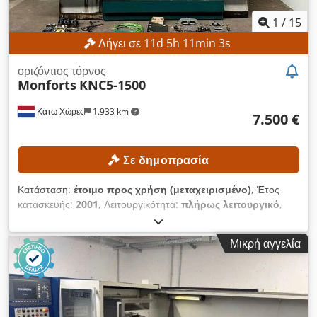
1
/
15
Λήγει σε
11
d
5
h
11
min
0
s
οριζόντιος τόρνος
Monforts
KNC5-1500
Κάτω Χώρες
1.933 km
7.500 €
Σε δημοπρασία
Κατάσταση:
έτοιμο προς χρήση (μεταχειρισμένο)
, Έτος
κατασκευής:
2001
, Λειτουργικότητα:
πλήρως λειτουργικό
,
αριθμός μηχανήματος/οχήματος:
291/01
, διάμετρος τόρνευσης
πάνω από το εγκάρσιο τρόλεϊ:
290 χιλ.
, διάμετρος τόρνευσης
Μικρή αγγελία
πάνω από το κρεβάτι της τροχαλίας:
500 χιλ.
, ύψος κέντρου:
250 χιλ.
, μέγιστη ταχύτητα ατράκτου:
2.800 στρ./λ.
,
απόσταση μεταξύ κέντρων:
1.500 χιλ.
, ΤΕΧΝΙΚΕΣ
ΛΕΠΤΟΜΕΡΕΙΕΣ Διάμετρος κατεργασίας πάνω στο έδρανο:
500 mm Διάμετρος κατεργασίας πάνω στο καρότσι: 290 mm