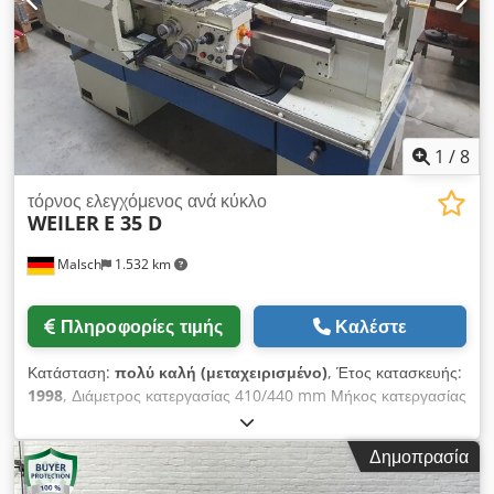
1
/
8
τόρνος ελεγχόμενος ανά κύκλο
WEILER
E 35 D
Malsch
1.532 km
Πληροφορίες τιμής
Καλέστε
Κατάσταση:
πολύ καλή (μεταχειρισμένο)
, Έτος κατασκευής:
1998
, Διάμετρος κατεργασίας 410/440 mm Μήκος κατεργασίας
950 mm Έλεγχος Siemens / Weiler D2 Μέγιστο βάρος
τεμαχίου 900 kg Dcsdpfxeyrh Apo Ac Tok Κεφαλή ατράκτου
Δημοπρασία
Gr 6 MK 6 Διάτρηση ατράκτου 54 mm Εγκάρσια διαδρομή 230
mm Διάμετρος ραβδωτού MK 4 mm Διαδρομή ραβδωτού 120