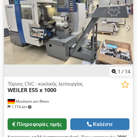
ατράκτου: 62 mm Εύρος στροφών: 3 - 2500 στρ./λεπτό Βήμα
πρόωσης: 5000 mm / λεπτό Ταχεία μετακίνηση - διαμήκης/
εγκάρσια: 10 m/λεπτό Τρυπάνι τριών σιαγόνων διάμ.: 250 mm
Γρήγορα εναλλασσόμενη βάση εργαλείων: SANDVIK Coromant
Capto Ισχύς κύριου κινητήρα ατράκτου: 25 kW Κώνος
υποδοχής ρεπιστοκίου: MK 5 Διάμετρος πείρου: 100 mm
Διαδρομή πείρου: 190 mm Τάση λειτουργίας: 400 V Βάρος
μηχανήματος: περ. 5,0 t Απαιτούμενοι χώροι: περ. 3,55 x 2,20
x 1,95 m - Αριθμός εργοστασίου: 2022-3742-03 - Έλεγχος:
SIEMENS Sinumerik 810 D - Ταχεία μετακίνηση - Ψυκτικό
σύστημα - Φωτιστικό μηχανήματος
1
/
14
Τόρνος CNC - κυκλικής λειτουργίας
WEILER
E55 x 1000
Monheim am Rhein
1.774 km
Πληροφορίες τιμής
Καλέστε
Κατάσταση:
καλή (μεταχειρισμένη)
, Έτος κατασκευής:
2006
,