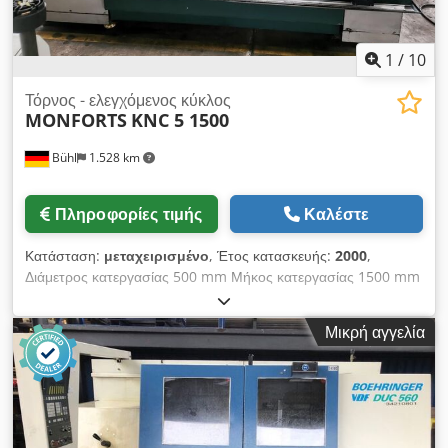
1
/
10
Τόρνος - ελεγχόμενος κύκλος
MONFORTS
KNC 5 1500
Bühl
1.528 km
Πληροφορίες τιμής
Καλέστε
Κατάσταση:
μεταχειρισμένο
, Έτος κατασκευής:
2000
,
Διάμετρος κατεργασίας 500 mm Μήκος κατεργασίας 1500 mm
Έλεγχος MONFORTS CONTROL Έλεγχος SYSTEM MTC-K
Διάμετρος κατεργασίας πάνω από το τραπέζι 290 mm
Μικρή αγγελία
Διάμετρος οπής άξονα 70 mm Στροφές άξονα 3 - 2800
στροφές/λεπτό Ισχύς άξονα 15 kW Ροπή στον άξονα 1530 Nm
Κεφαλή άξονα DIN 55027 Gr. 8 Δύναμη τροφοδοσίας άξονα
X/Z 11300 N Ταχεία μετακίνηση - διαμήκης/εγκάρσια 10 / 5
m/min Πλάτος τραπεζιού 360 mm Διαδρομή εγκάρσιας
τσουκνίδας 265 mm Dcjdpfx Aovh Ncrsc Tek Διαδρομή άνω