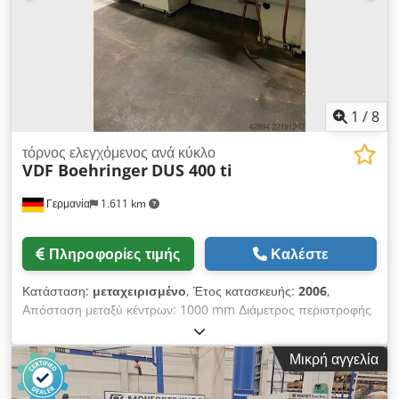
ΛΕΠΤΟΜΕΡΕΙΕΣ ΜΗΧΑΝΗΜΑΤΟΣ Σύστημα ελέγχου:
Heidenhain Manual-Plus Dcjdpfx Aozk Dwrec Tjk Τρόπος
ελέγχου: Διδασκαλία (Teach-in) Ισχύς: 11,0 kW Διαστάσεις &
Βάρος Διαστάσεις (Μ x Π x Υ): 3.150 x 1.650 x 1.800 mm
Καθαρό βάρος: 2.500 kg ΕΞΟΠΛΙΣΜΟΣ Σύστημα γρήγορης
αλλαγής εργαλείων Τριστάθμιος σφιγκτήρας Σήμανση CE
1
/
8
τόρνος ελεγχόμενος ανά κύκλο
VDF Boehringer
DUS 400 ti
Γερμανία
1.611 km
Πληροφορίες τιμής
Καλέστε
Κατάσταση:
μεταχειρισμένο
, Έτος κατασκευής:
2006
,
Απόσταση μεταξύ κέντρων: 1000 mm Διάμετρος περιστροφής
πάνω από το κρεβάτι: 420 mm Διάμετρος περιστροφής πάνω
από το καρότσι: 235 mm Μήκος κατεργασίας: 1000 mm
Μικρή αγγελία
Υποδοχή ατράκτου: DIN 55027 Gr. 6 Έλεγχος: MANUALPlus
4110 Διάμετρος οπής ατράκτου: 51 mm Εύρος στροφών: 3 -