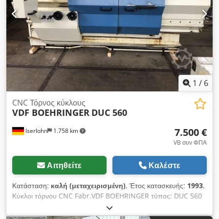
τσουκνίδας 140 mm Διαστάσεις κεραμιδιού εργαλείου 32 x 25
mm Διάμετρος κεραμιδιού ουράς 80 mm Διαδρομή κεραμιδιού
ουράς 160 mm Υποδοχή ουράς MK 5 Βάρος μηχανήματος
περ. 3,3 t Διαστάσεις μηχανήματος Μ x Π x Υ 3,45 x 1,65 x
1,93 m Εξοπλισμός: τσοκ 3-σιαγόνων ROTA-S plus 250 mmø,
κεφαλή κατόχου εργαλείων 4-θέσεων PARAT, σύστημα ψύξης.
1
/
6
CNC Τόρνος κύκλους
VDF BOEHRINGER
DUC 560
7.500 €
Iserlohn
1.758 km
VB συν ΦΠΑ
Αιτηθείτε
Καλέστε
Κατάσταση:
καλή (μεταχειρισμένη)
, Έτος κατασκευής:
1993
,
Κύκλοι τόρνου CNC Fabr.VDF BOEHRINGER τύπος: DUC 560
BJ. 1993 με έλεγχο SIEMENS SINUMERIK 805T. Μήκος
περιστροφής: 1000 mm Διάμετρος στρέψεως πάνω από το