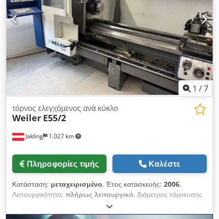
Εύρος ταχύτητας περιστροφής του άξονα: 2 – 2.800 στροφές/
λεπτό Διάμετρος οπής του άξονα: 70 mm Ύψος κέντρου: 250
mm Απόσταση μεταξύ κέντρων: 1.500 mm Πλάτος εδράνου:
365 mm ΛΕΠΤΟΜΕΡΕΙΕΣ ΜΗΧΑΝΗΜΑΤΟΣ Σύστημα ελέγχου:
Διδασκαλία (Teach-in) Απαιτούμενη ισχύς: 15 kW Διαστάσεις
και βάρος Διαστάσεις μεταφοράς (Μ × Π × Υ): 3.700 × 1.650 ×
1.900 mm (?) Βάρος μεταφοράς: 3.300 kg Dsdpfx Aezrmq
Doc Tock ΕΞΟΠΛΙΣΜΟΣ Έγγραφα Τεχνική τεκμηρίωση
Σήμανση CE
1
/
7
τόρνος ελεγχόμενος ανά κύκλο
Weiler
E55/2
Jakling
1.027 km
Πληροφορίες τιμής
Καλέστε
Κατάσταση:
μεταχειρισμένο
, Έτος κατασκευής:
2006
,
Λειτουργικότητα:
πλήρως λειτουργικό
, διάμετρος τόρνευσης
πάνω από το εγκάρσιο τρόλεϊ:
325 χιλ.
, οπέρα άξονα:
83 χιλ.
,
μήκος τόρνευσης:
2.000 χιλ.
, διαμέτρος τορναρίσματος:
570