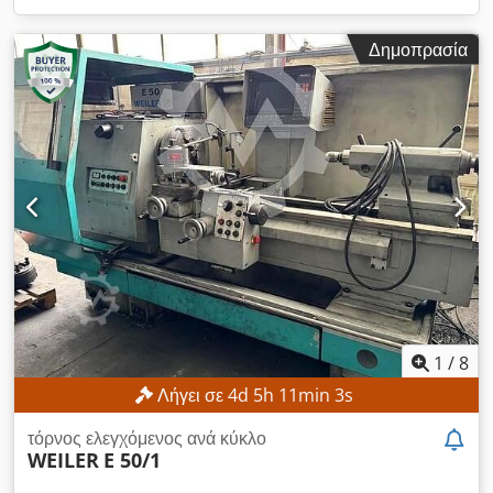
Δημοπρασία
1
/
8
Λήγει σε
4
d
5
h
11
min
0
s
τόρνος ελεγχόμενος ανά κύκλο
WEILER
E 50/1