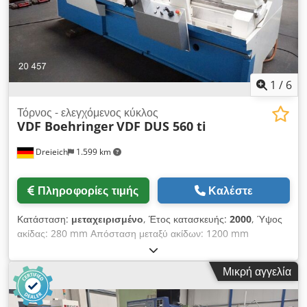
1
/
6
Τόρνος - ελεγχόμενος κύκλος
VDF Boehringer
VDF DUS 560 ti
Dreieich
1.599 km
Πληροφορίες τιμής
Καλέστε
Κατάσταση:
μεταχειρισμένο
, Έτος κατασκευής:
2000
, Ύψος
ακίδας: 280 mm Απόσταση μεταξύ ακίδων: 1200 mm
Διάμετρος τόρνευσης πάνω από το κρεβάτι: 570 mm
Διάμετρος τόρνευσης πάνω από το τρόλεϊ: 365 mm
Μικρή αγγελία
Dcsdpfxox E Dn Aj Ac Tok Μήκος τόρνευσης: 1000 mm
Υποδοχή ατράκτου: DIN 55027, μεγεθ. 8 Έλεγχος: Sinumerik
810 D SIEMENS Πλάτος κρεβατιού: 360 mm Διάμετρος οπής