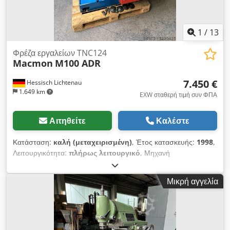
1
/
13
Φρέζα εργαλείων TNC124
Macmon
M100 ADR
7.450 €
Hessisch Lichtenau
1.649 km
EXW σταθερή τιμή συν ΦΠΑ
Αιτηθείτε
Καλέστε
Κατάσταση:
καλή (μεταχειρισμένη)
, Έτος κατασκευής:
1998
,
Λειτουργικότητα:
πλήρως λειτουργικό
, Μηχανή
φρεζαρίσματος εργαλείων γενικής χρήσης Cederwml Ajpfx Aa
Tjrf Προϊόν: MACMON Τύπος: M 100 ADR Τεχνικά στοιχεία -
Μικρή αγγελία
Έλεγχος Heidenhain TNC124 - Αριθµός µηχανής: 7989 -
Έτος κατασκευής: 1998 - Απόσταση κίνησης: X 310 mm Y 170
mm Z 330 mm - Εύρος ταχύτητας: 40-2500 στροφές ανά
λεπτό (αδιαβάθμητη μεταβολή σε 2 περιοχές) - Ταχύτητα
πρόωσης: 10-800 mm/min (απείρως μεταβλητή) - Ταχεία