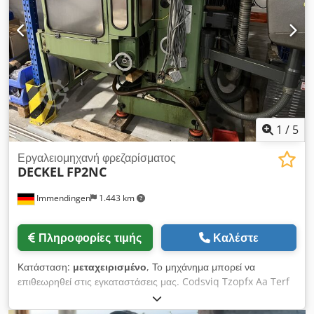
1 τεμ. Μέγγενη μηχανής 1 τεμ. Αντισταθμιστής με αντίβαρο 1
τεμ. Άξονας φρεζαρίσματος μακρύς 0 22 mm Διάφοροι
υποδοχείς εργαλείων S 22 x 2 Φουρκέτες άξονα Z Φως
μηχανής Αυτόματη κεντρική αντλία λίπανσης Πλάκα συλλογής
τεμαχίων Συσκευή ψύξης Οδηγίες λειτουργίας Cedpfjpxm
Ansx Aa Tsrf ΤΟ ΜΗΧΆΝΗΜΑ ΕΊΝΑΙ ΣΕ ΠΟΛΎ ΚΑΛΉ
ΚΑΤΆΣΤΑΣΗ !!!
1
/
5
Εργαλειομηχανή φρεζαρίσματος
DECKEL
FP2NC
Immendingen
1.443 km
Πληροφορίες τιμής
Καλέστε
Κατάσταση:
μεταχειρισμένο
, Το μηχάνημα μπορεί να
επιθεωρηθεί στις εγκαταστάσεις μας. Codsviq Tzopfx Aa Terf