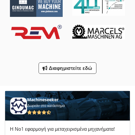
Είδα Άξονα Διαμέτρου 30 Mm
Κατασκευών Και Κατεδαφίσεων
Μέγγενη 200 Mm Μηχανήματος
Μηχανή Περιστροφικών Μεταφοράς
Οδηγηση
Οχήματα Εργασίας
Διαφημιστείτε εδώ
Φορτηγό Με Γερανό
Όλα Τα
Machineseeker
Δωρεάν στο κατάστημα
Η Νο1 εφαρμογή για μεταχειρισμένα μηχανήματα!