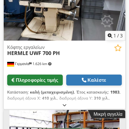
1
/
3
Κόφτης εργαλείων
HERMLE
UWF 700 PH
Γερμανία
1.626 km
Πληροφορίες τιμής
Καλέστε
Κατάσταση:
καλή (μεταχειρισμένη)
, Έτος κατασκευής:
1983
,
διαδρομή άξονα Χ:
410 χιλ.
, διαδρομή άξονα Y:
310 χιλ.
,
διαδρομή άξονα Z:
400 χιλ.
, Έλεγχος: Θέσης και διαδρομής,
συμπεριλαμβανομένης οθόνης HEIDENHAIN TNC 135 3
Μικρή αγγελία
αξόνων χειροκίνητος πίνακας ελέγχου ΤΕΧΝΙΚΑ ΔΕΔΟΜΕΝΑ
Περιοχή εργασίας Άξονας X (διαμήκης) χειροκίνητα/αυτόματα:
410/390 mm Άξονας Y (εγκάρσια) χειροκίνητα/αυτόματα: