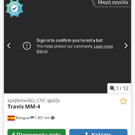
Μικρή αγγελία
λεπτό Υποδοχή ατράκτου: Τροφοδοσίες: 16 έως 500 mm/
λεπτό Cjdpfx Aszar H Isa Tsrf Σύνδεση: 1 / 1,5 kW
Εξοπλισμός/Αξεσουάρ: Ψηφιακή ένδειξη Heidenhain
Κατάσταση: καλή Βάρος: 0,8 τ Διαστάσεις: 800 x 1.000 x 1.800
mm
1
/
12
κρεβατοειδές CNC φρέζα
Travis
MM-4
Balaguer
1.801 km
Πληροφορίες τιμής
Καλέστε