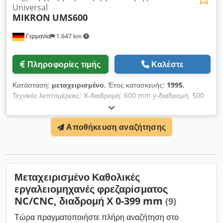
Universal
MIKRON
UMS600
Γερμανία
1.647 km
Πληροφορίες τιμής
Καλέστε
Κατάσταση:
μεταχειρισμένο
, Έτος κατασκευής:
1995
,
Τεχνικές λεπτομέρειες: Χ-διαδρομή: 600 mm y-διαδρομή: 500
mm Csdpfow D Hhpex Aa Torf z-διαδρομή: 450 mm Βάρος
μηχανήματος περίπου: 3,5 τόνοι
Αποθήκευση αναζήτησης
Μεταχειρισμένο Καθολικές
εργαλειομηχανές φρεζαρίσματος
NC/CNC, διαδρομή Χ 0-399 mm
(9)
Τώρα πραγματοποιήστε πλήρη αναζήτηση στο