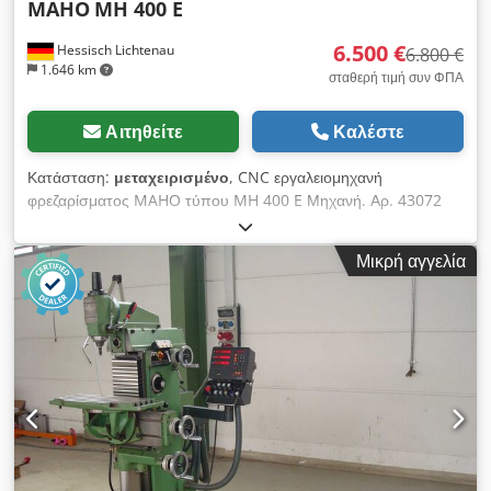
MAHO
MH 400 E
6.500 €
Hessisch Lichtenau
6.800 €
1.646 km
σταθερή τιμή συν ΦΠΑ
Αιτηθείτε
Καλέστε
Κατάσταση:
μεταχειρισμένο
, CNC εργαλειομηχανή
φρεζαρίσματος MAHO τύπου MH 400 E Μηχανή. Αρ. 43072
Έτος κατασκευής 1989 διαδρομή X: 400 mm Y: 250 mm Z:
375 mm Μέγεθος τραπεζιού 700 x 270 mm Απόσταση μύτης
Μικρή αγγελία
ατράκτου/τραπέζι μέγ. 410 mm Εργαλειοθήκη ISO 40 με πείρο
έλξης τύπου B Cedpfx Aoh Ic Ufoa Torf Ταχύτητα ατράκτου 80
- 4000 σ.α.λ. 18 βήματα Ταχύτητα πρόωσης 1-1500 mm/min.
αδιαβάθμητα μεταβλητή Ταχεία μετακίνηση (X, Z και Y) 2,5
m/min. Μετατόπιση Pinol κάθετα 50 mm Κίνηση ατράκτου 2,2
kW Σύνδεση δικτύου 400 Volt, 50 Hz, 19 kVA -
Περιστρεφόμενος πίνακας ελέγχου με έλεγχο διαδρομής CNC
PHILIPS 432 - Οθόνη LCD VISCOTECH - υδρομηχανική σύσφιξη
εργαλείων - Περιστρεφόμενη διάταξη για την κατακόρυφη
κεφαλή φρεζαρίσματος - Καμπίνα προστασίας από πιτσιλιές ως