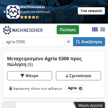
Machineseeker
Στην εφαρμογή
Δωρεάν στο κατάστημα
Πώληση
Αναζήτηση
Μεταχειρισμένο Agria 5300 προς
πώληση
(5)
Φίλτρο
Σχετικότητα
Agria
Αφαίρεση όλων των φίλτρων
Μικρή αγγελία