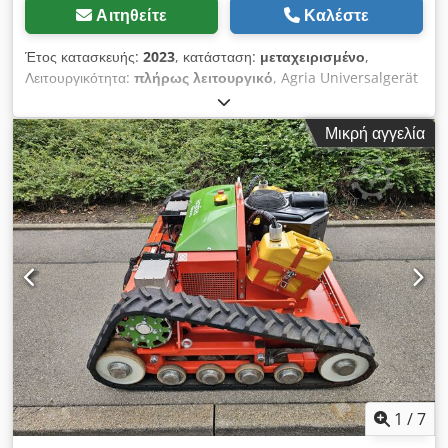
Αιτηθείτε
Καλέστε
Έτος κατασκευής:
2023
, κατάσταση:
μεταχειρισμένο
,
Λειτουργικότητα:
πλήρως λειτουργικό
, Agria Universalgerät
3600 — Έτος κατασκευής 2023 Μεταχειρισμένο από το
επαγγελματικό στόλο ενοικίασης της Kurt König
Μικρή αγγελία
Baumaschinen GmbH, Einbeck. Κατάσταση & Σημειώσεις: -
Κατάσταση: Μεταχειρισμένο από ενοικίαση, συντηρημένο
τακτικά - Λειτουργία: Πλήρως λειτουργικό Dsdpsy A E H Uofx
Ab Uekr - Οι φωτογραφίες του προϊόντος είναι ενδεικτικές και
δείχνουν το μηχάνημα σε καινούρια κατάσταση — η
πραγματική του κατάσταση διαφέρει ανάλογα με τη διάρκεια
χρήσης - Επιθεώρηση στο 37574 Einbeck κατόπιν ραντεβού
Τιμή 4.900 EUR πλέον ΦΠΑ | EXW Einbeck | Παράδοση
κατόπιν αιτήματος
1
/
7