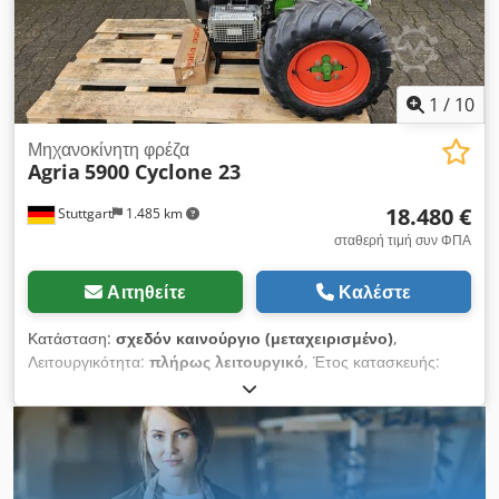
Αποστολή πανελλαδικά 400,- € μέσω μεταφορικής! -
Χρηματοδότηση / leasing μπορούν να ζητηθούν
εξατομικευμένα.
1
/
10
Μηχανοκίνητη φρέζα
Agria
5900 Cyclone 23
18.480 €
Stuttgart
1.485 km
σταθερή τιμή συν ΦΠΑ
Αιτηθείτε
Καλέστε
Κατάσταση:
σχεδόν καινούργιο (μεταχειρισμένο)
,
Λειτουργικότητα:
πλήρως λειτουργικό
, Έτος κατασκευής:
2024
, ώρες λειτουργίας:
75 h
, ισχύς:
16,92 kW (23,00
ίππους)
, τύπος καυσίμου:
βενζίνη
, τύπος μετάδοσης:
υδροστατικός
, Agria 5900 Taifun Profi - Μεταφορέας
εξοπλισμού Hydro Τεχνικές λεπτομέρειες: Dkodpjv Ecdkjfx Ab
Ujr Kawasaki 2κύλινδρος τετράχρονος βενζινοκινητήρας 23hp