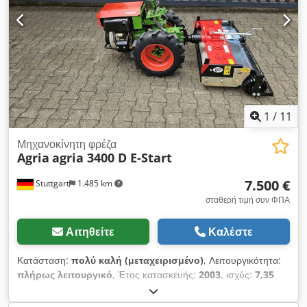
18.479,-€ // Μικτή τιμή 21.990,-€ - Δυνατότητα προβολής /
τρέχον RRP είναι 44.900,-€. Η καθαρή τιμή είναι 23.445 € //
δοκιμής οδήγησης - Έξοδα αποστολής πανελλαδικά 180,-€
Μικτή τιμή 27.900 € - Δυνατότητα προβολής / δοκιμαστικής
μέσω μεταφορικής! - Χρηματοδότηση / χρηματοδοτική
οδήγησης! - Έξοδα αποστολής πανελλαδικά 400,-€ μέσω
μίσθωση μπορεί να ζητηθεί μεμονωμένα για εσάς!
μεταφορικής! - Χρηματοδότηση / χρηματοδοτική μίσθωση
μπορεί να ζητηθεί μεμονωμένα για εσάς Djdpfjv Edvhsx Ab
Uskr
1
/
11
Μηχανοκίνητη φρέζα
Agria
agria 3400 D E-Start
7.500 €
Stuttgart
1.485 km
σταθερή τιμή συν ΦΠΑ
Αιτηθείτε
Καλέστε
Κατάσταση:
πολύ καλή (μεταχειρισμένο)
, Λειτουργικότητα:
πλήρως λειτουργικό
, Έτος κατασκευής:
2003
, ισχύς:
7,35
kW (9,99 ίππους)
, τύπος καυσίμου:
ντίζελ
, τύπος
μετάδοσης:
μηχανικός
, AGRIA 3400 Διαφορικό Μονοαξονικό /