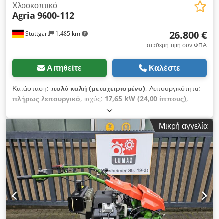
Χλοοκοπτικό
Agria
9600-112
26.800 €
Stuttgart
1.485 km
σταθερή τιμή συν ΦΠΑ
Αιτηθείτε
Καλέστε
Κατάσταση:
πολύ καλή (μεταχειρισμένο)
, Λειτουργικότητα:
πλήρως λειτουργικό
, ισχύς:
17,65 kW (24,00 ίππους)
,
τύπος καυσίμου:
βενζίνη
, καύσιμο:
σούπερ 95
, τύπος
μετάδοσης:
άλλο
, Έτος κατασκευής:
2023
, AGRIA 9600 - 112
Μικρή αγγελία
!!! 2η γενιά, νέο μοντέλο !!! Dkedpfx Aoxa Ar Tsb Uer
Τηλεχειριζόμενη χλοοκοπτική ερπυστριοφόρα με δίσκο
πολτοποίησης 112 εκ. Αυτό το AGRIA 9600-112 είναι μοντέλο
2023, έχει μόλις 304 ώρες λειτουργίας σύμφωνα με τον
μετρητή και βρίσκεται σε πολύ καλή συνολική κατάσταση με
φυσιολογικά ίχνη χρήσης και φθοράς. Η συντήρηση μόλις
πραγματοποιήθηκε. Η τρέχουσα προτεινόμενη τιμή λιανικής
είναι 44.900,- €. Καθαρή τιμή: 26.806,- € // Μικτή τιμή:
31.900,- € - Επιθεώρηση / δοκιμαστική λειτουργία δυνατές! -