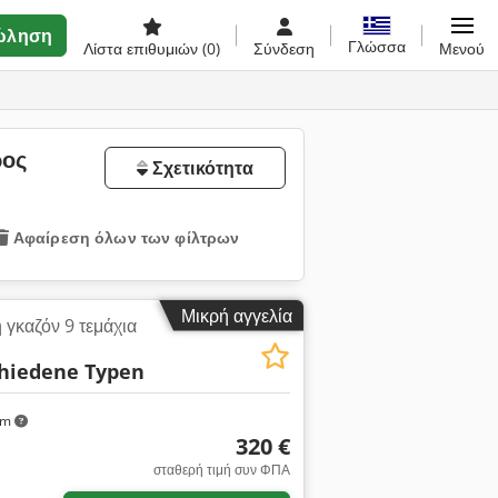
ώληση
Γλώσσα
Λίστα επιθυμιών
(0)
Σύνδεση
Μενού
ρος
Σχετικότητα
Αφαίρεση όλων των φίλτρων
Μικρή αγγελία
γκαζόν 9 τεμάχια
hiedene Typen
km
320 €
σταθερή τιμή συν ΦΠΑ