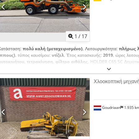
οχήματα μέσω email – εγγραφείτε στο NEWSLETTER μας! Πιθανές λάθη 
ενδιάμεσης πώλησης!
1
/
17
Κατάσταση:
πολύ καλή (μεταχειρισμένο)
, Λειτουργικότητα:
πλήρως λ
ίππους)
, τύπος καυσίμου:
ντίζελ
, Έτος κατασκευής:
2019
, ώρες λειτο
αυτοκινήτου, τετρακίνηση, φίλτρο αιθάλης
, HOLDER C65 SC Δημοτικ
κοπής χόρτου Εξαρτήματα: 1. WICKE FSML-165 χλοοκοπτικό με μέγιστ
3000 κοντέινερ με όγκο περίπου 1500 λίτρα Djdpfx Aszcv Syjptekr Α
Χλοοκοπτική μηχανή
τέθηκε σε πρώτη λειτουργία το 2019, έχει μόνο 840 ώρες λειτουργίας σύ
περιποιημένη συνολική κατάσταση με τις συνήθεις φθορές αυτής της κ
41.932,- € // Μικτή τιμή 49.900,- € - Επιθεώρηση / δοκιμαστική οδήγη
Αποστολή μπορεί να οργανωθεί πανελλαδικά, το κόστος εξαρτάται από
προσφέρουμε μια ελκυστική πρόταση μίσθωσης / χρηματοδότησης μέσ
Goudriaan
1.935 k
μίσθωση!