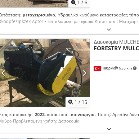
1
/
6
Κατάσταση:
μεταχειρισμένο
, Υδραυλικά κινούμενο καταστροφέας τύπ
Dkodpfezipkzex Aptor • Εξοπλισμένο με σφυριά Κατάσταση: Μεταχειρι
Δασοκομία MULCH
FORESTRY MUL
Τουρκία
935 km
1
/
15
Έτος κατασκευής:
2022
, κατάσταση:
καινούργιο
, Τύπος: Δρεπάνι δύν
Μαύρο Προβλεπόμενη χρήση: Δασοκομία