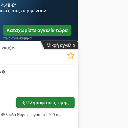
ώματα εργασίας έως 10 l/min,
4,49 €
*
 καθώς και θρυμματιστής Seppi για
αστές
σας περιμένουν
 λεπτομέρειες κατόπιν αιτήματος.
Καταχωρίστε αγγελία τώρα
*ανά αγγελία/μήνα
Μικρή αγγελία
 γκαζόν
m
Πληροφορίες τιμής
 455 κιλά Εύρος εργασίας: 100 εκ.