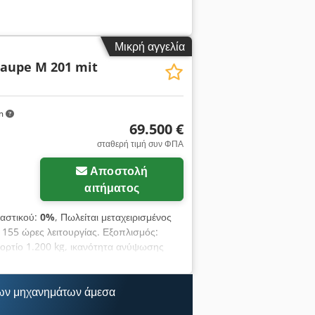
Μικρή αγγελία
aupe M 201 mit
km
69.500 €
σταθερή τιμή συν ΦΠΑ
Αποστολή
αιτήματος
λαστικού:
0%
, Πωλείται μεταχειρισμένος
155 ώρες λειτουργίας. Εξοπλισμός:
ορτίο 1.200 kg, ικανότητα ανύψωσης
τριες από καουτσούκ 280 mm πλάτος,
υδρόψυκτος κινητήρας ντίζελ Hatz 3
υ με αντιστροφή για αυτοκαθαρισμό,
ων μηχανημάτων άμεσα
είς, υδραυλικός πολυ-συζευκτήρας, 1