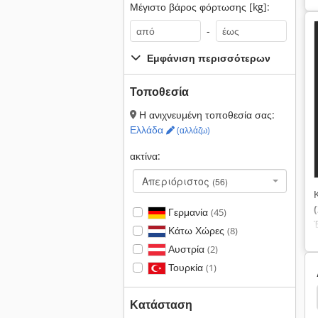
Μέγιστο βάρος φόρτωσης [kg]:
-
Εμφάνιση περισσότερων
Τοποθεσία
Η ανιχνευμένη τοποθεσία σας:
Ελλάδα
(αλλάζω)
ακτίνα:
Απεριόριστος
(56)
Γερμανία
(45)
Κάτω Χώρες
(8)
Αυστρία
(2)
Τουρκία
(1)
endt 311
Fendt 308
Fendt 280
Fendt 108
Κατάσταση