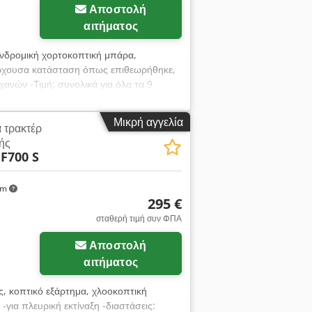
Αποστολή
αιτήματος
ινδρομική χορτοκοπτική μπάρα,
ρχουσα κατάσταση όπως επιθεωρήθηκε,
ανών -Τιμή: συνολικά για όλα τα 9
Wolf 6.36E, MEP TV 460SP, Fleurelle
ρικές χλοοκοπτικές μηχανές -Βάρος: 232
Μικρή αγγελία
 τρακτέρ
ής
F700 S
km
295 €
σταθερή τιμή συν ΦΠΑ
Αποστολή
αιτήματος
ς, κοπτικό εξάρτημα, χλοοκοπτική
για πλευρική εκτίναξη -διαστάσεις: