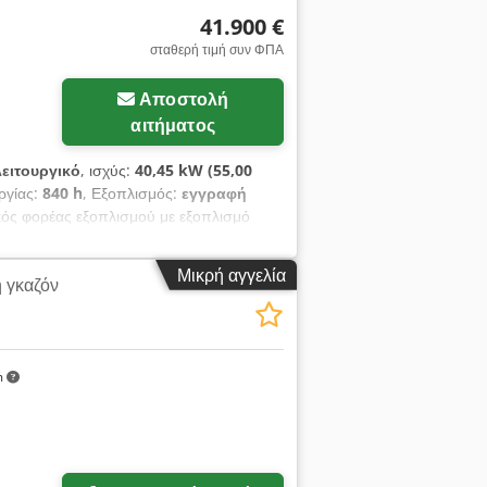
και τυπογραφικά λάθη, επιφύλαξη
41.900 €
σταθερή τιμή συν ΦΠΑ
Αποστολή
αιτήματος
ειτουργικό
, ισχύς:
40,45 kW (55,00
υργίας:
840 h
, Εξοπλισμός:
εγγραφή
ός φορέας εξοπλισμού με εξοπλισμό
ο πλάτος κοπής 165 cm 2. STOLL τύπου
υτός ο φορέας εξοπλισμού HOLDER C55SC
Μικρή αγγελία
 γκαζόν
μφωνα με τον μετρητή και βρίσκεται σε
ατηγορίας μηχανημάτων. - Καθαρή τιμή
ση δυνατή κατόπιν συνεννόησης -
 την απόσταση! - Με χαρά θα σας
ω του συνεργάτη μας στη χρηματοδοτική
m