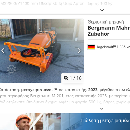
1500/800/Υ1400 mm Dksdpfsb Ig Uujx Aptor -βάρος: 100 kg
Θεριστική μηχανή
Bergmann
Mähr
Zubehör
Hagelstadt
1.335 
1
/
16
Κατάσταση:
μεταχειρισμένο
, Έτος κατασκευής:
2023
, μέγεθος πίσω ε
ερπυστριοφόρος Bergmann M 201, έτος κατασκευής 2023, με περίπου 
Ραδιοτηλεκατευθυνόμενο όχημα, ωφέλιμο φορτίο 500 kg, βάρος χωρίς φ
6.000 N, ύψος 1.287 mm, μήκος 2.087 mm, πλάτος 1.350 mm, ερπύσ
λοξό προφίλ για σταθερότητα σε πλαγιές, με ιδιότητα αυτοκαθαρισμού, 
κυλίνδρων, ισχύς 42 kW στις 2.800 στροφές/λεπτό, ανεμιστήρας ψυγείο
Πώληση μεταχειρισμέν
υδροστατική μετάδοση κίνησης, 0-8,5 km/h, 12V σύστημα, LED προβολ