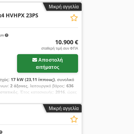
Μικρή αγγελία
4x4 HVHPX 23PS
 km
10.900 €
σταθερή τιμή συν ΦΠΑ
Αποστολή
αιτήματος
ισχύς:
17 kW (23,11 ίππους)
, συνολικό
ξόνων:
2 άξονες
, λειτουργικό βάρος:
636
στατικός
, Έτος κατασκευής:
2016
, ώρες
, Θρυματιστής/Χλοοκοπτικό: + Etesia
 ώρες λειτουργίας + Τετρακίνηση +
Μικρή αγγελία
ζόμενο χλοοκοπτικό, πλάτος κοπής 124
ως 180 εκ. + Βενζινοκινητήρας
πιτρεπτό βάρος: 1.140 κιλά + Διακόπτης
ική ιδιοκτησία Λάβετε όλα τα νέα