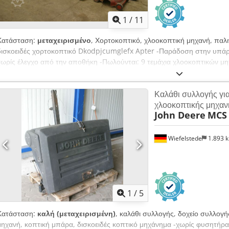
1
/
11
Κατάσταση:
μεταχειρισμένο
, Χορτοκοπτικό, χλοοκοπτική μηχανή, παλ
δισκοειδές χορτοκοπτικό Dkodpjcumglefx Apter -Παράδοση στην υπά
χωρίς έλεγχο από την αποθήκη -Πωλούνται: 9 τεμάχια χλοοκοπτικών μηχ
χλοοκοπτικά μηχανήματα -Κατασκευαστές: EDE 1648P, SABO 43-130H, 
E451, Gutbrod Superior, Kynast V48H, Ering -Βενζινοκίνητες και ηλεκτ
Καλάθι συλλογής για
κιλά
χλοοκοπτικής μηχαν
John Deere
MCS 
Wiefelstede
1.893 
1
/
5
Κατάσταση:
καλή (μεταχειρισμένη)
, καλάθι συλλογής, δοχείο συλλογή
μηχανή, κοπτική μπάρα, δισκοειδές κοπτικό μηχάνημα -χωρίς φυσητήρα -