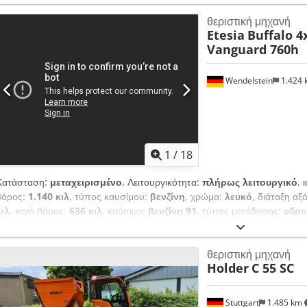
θεριστική μηχανή
Etesia
Buffalo 
Vanguard 760h
Wendelstein
1.424
1
/
18
Κατάσταση:
μεταχειρισμένο
, Λειτουργικότητα:
πλήρως λειτουργικό
, 
βάρος:
1.140 κιλ
, τύπος καυσίμου:
βενζίνη
, χρώμα:
λευκό
, διάταξη α
κιλ
, κενό βάρος:
636 κιλ
, καύσιμο:
βενζίνη 91
, τύπος μετάδοσης:
υδρο
λειτουργίας:
760 h
, Εξοπλισμός:
πρόσθετοι προβολείς, τετρακίνηση
Djdeymynaopfx Aptjkr + Buffalo HVHPX + Έτος κατασκευής: 2016 + 760
θεριστική μηχανή
Φώτα + Κίτρινο προειδοποιητικό φως + Υδροστατική μετάδοση + Ρυθμι
Holder
C 55 SC
εκ. + Κιτ πολτοποίησης με προστατευτικό κάλυμμα + Υψηλή εκκένωση έ
Vanguard, 627 κ.εκ., 23 HP + Βάρος χωρίς φορτίο: 636 κιλά, μέγιστο ε
διακοπής μπαταρίας + Ικανότητα κάλυψης: 15.000 τ.μ./ώρα + Από δημοτ
Stuttgart
1.485 km