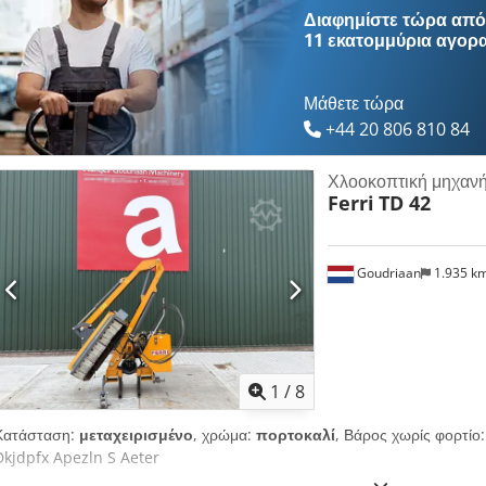
υδραυλικός κύκλος υψηλής απόδοσης έως 85 l/min, 2x υδραυλικά κυκλ
Διαφημίστε τώρα από 
συμπεριλαμβάνεται θρυμματιστής Müthing με πλάτος εργασίας 1,40 m,
11 εκατομμύρια αγορ
επεξεργασία θαμνωδών και ξύλων με διάμετρο έως και 15 cm. Περαιτέρω
Τοποθεσία αποθήκης: 93095 Hagelstadt. Dkedpfxsyq Aw Sj Aptor
Μάθετε τώρα
+44 20 806 810 84
Χλοοκοπτική μηχανή
Ferri
TD 42
Goudriaan
1.935 k
1
/
8
Κατάσταση:
μεταχειρισμένο
, χρώμα:
πορτοκαλί
, Βάρος χωρίς φορτίο:
Dkjdpfx Apezln S Aeter