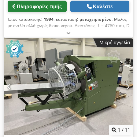
Πληροφορίες τιμής
Καλέστε
Έτος κατασκευής:
1994
, κατάσταση:
μεταχειρισμένο
, Μύλος
με αντλία αλλά χωρίς δίσκο νερού. Διαστάσεις: L = 4760 mm, D
= 1050 mm, H = 2200 mm, Ύψος εργασίας: 760 mm.
Crodpfxslp H D Ee Ap Ief
Μικρή αγγελία
1
/
11