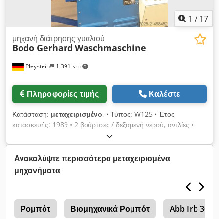
1
/
17
μηχανή διάτρησης γυαλιού
Bodo Gerhard
Waschmaschine
Pleystein
1.391 km
Πληροφορίες τιμής
Καλέστε
Κατάσταση:
μεταχειρισμένο
, • Τύπος: W125 • Έτος
κατασκευής: 1989 • 2 βούρτσες / δεξαμενή νερού, αντλίες •
Κατεύθυνση λειτουργίας: Από δεξιά προς τα αριστερά • Ανοιχτό
από επάνω Codpfoyucwysx Ap Isrf • Ύψος βουρτσών
πλύσης: 130 εκ. • Θέρμανση • Τιμή κατόπιν αιτήματος
Ανακαλύψτε περισσότερα μεταχειρισμένα
μηχανήματα
y
Ρομπότ
Βιομηχανικά Ρομπότ
Abb Irb 3000