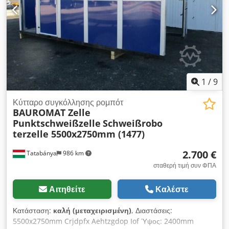
1
/
9
Κύτταρο συγκόλλησης ρομπότ
BAUROMAT Zelle
Punktschweißzelle
Schweißrobo
terzelle 5500x2750mm (1477)
2.700 €
Tatabánya
986 km
σταθερή τιμή συν ΦΠΑ
Αιτηθείτε
Καλέστε
Κατάσταση:
καλή (μεταχειρισμένη)
, Διαστάσεις:
5500x2750mm Crjdpfx Aehtzgdop Iof Ύψος: 2400mm