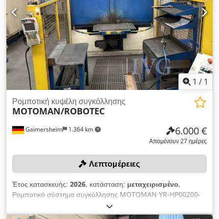
1
/
1
Ρομποτική κυψέλη συγκόλλησης
MOTOMAN/ROBOTEC
6.000 €
Gaimersheim
1.364 km
Απομένουν 27 ημέρες
Λεπτομέρειες
Έτος κατασκευής:
2026
, κατάσταση:
μεταχειρισμένο
,
Ρομποτικό σύστημα συγκόλλησης MOTOMAN YR-HP00200-
B00, σειριακός αριθμός: S0M000-1-5, έτος κατασκευής: 2010,
2 εξαρτήματα συγκόλλησης για συγκόλληση με μπουλόνια,