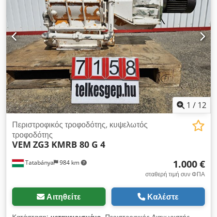
1
/
12
Περιστροφικός τροφοδότης, κυψελωτός
τροφοδότης
VEM
ZG3 KMRB 80 G 4
1.000 €
Tatabánya
984 km
σταθερή τιμή συν ΦΠΑ
Αιτηθείτε
Καλέστε
Κατάσταση:
μεταχειρισμένο
, Περιστροφικός Διαχωριστής