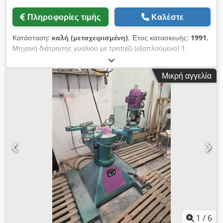
Πληροφορίες τιμής
Καλέστε
Κατάσταση:
καλή (μεταχειρισμένη)
, Έτος κατασκευής:
1991
,
Μηχανή διάτρησης γυαλιού με τραπέζι (εξαπλούμενο) 1.
Πλάτος: 900 mm 2. Πλάτος: 1800 mm / με τα μπράτσα
εκτεταμένα Crodjzfhd Espfx Ap Ijf Ύψος: 1600 mm Βάθος:
Μικρή αγγελία
1200 mm Κατάσταση: καλή, μεταχειρισμένη
1
/
6