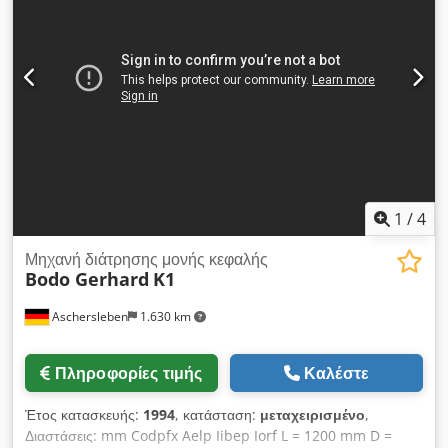
1
/
4
Μηχανή διάτρησης μονής κεφαλής
Bodo Gerhard
K1
Aschersleben
1.630 km
Πληροφορίες τιμής
Καλέστε
Έτος κατασκευής:
1994
, κατάσταση:
μεταχειρισμένο
,
Διαστάσεις: mm Codpfx Aelp Iibep Iorf L = 1200 mm D =