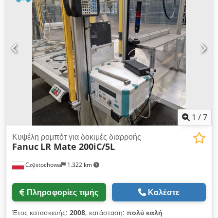
1
/
7
Κυψέλη ρομπότ για δοκιμές διαρροής
Fanuc
LR Mate 200iC/5L
Częstochowa
1.322 km
Πληροφορίες τιμής
Καλέστε
Έτος κατασκευής:
2008
, κατάσταση:
πολύ καλή