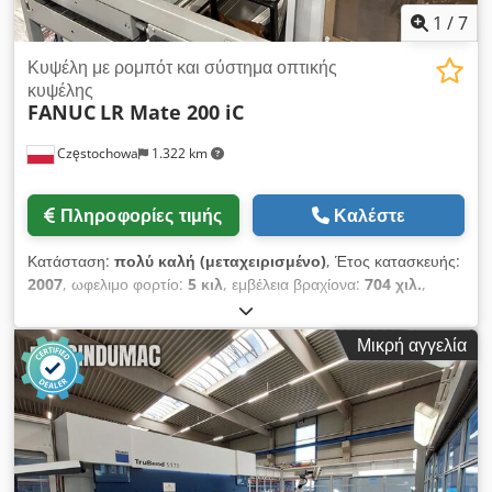
1
/
7
Κυψέλη με ρομπότ και σύστημα οπτικής
κυψέλης
FANUC
LR Mate 200 iC
Częstochowa
1.322 km
Πληροφορίες τιμής
Καλέστε
Κατάσταση:
πολύ καλή (μεταχειρισμένο)
, Έτος κατασκευής:
2007
, ωφελιμο φορτίο:
5 κιλ
, εμβέλεια βραχίονα:
704 χιλ.
,
Fanuc LR Mate 200 iC Ρομπότ (E-29388) με Cell Vision
System Χώρα προέλευσης: Ιαπωνία Έτος: 2007 Codpfx
Μικρή αγγελία
Asqgck Dep Ierf Σύστημα ελέγχου: R-30iA MATE Αριθμός
αξόνων: 6 Φορτίο: 5 kg Εμβέλεια: 704 mm Επαναληψιμότητα:
±0,02 mm Βάρος ρομπότ: 27 kg Κάμερα: Sony XC-56