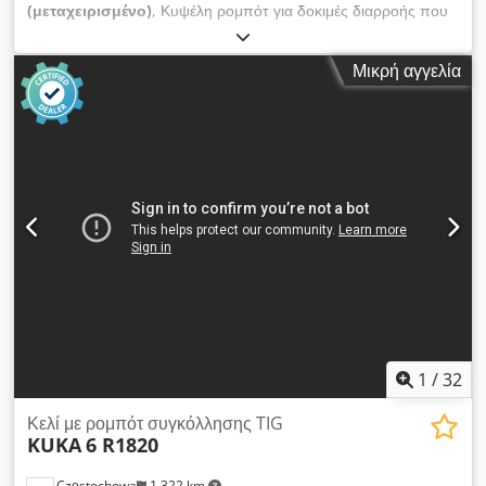
(μεταχειρισμένο)
, Κυψέλη ρομπότ για δοκιμές διαρροής που
αποτελείται από: Ρομπότ FANUC LR Mate 200iC/5L - 2008,
Τραπέζι για μετρήσεις, εξοπλισμένο με 8 κουρτίνες φωτός,
Μικρή αγγελία
Cedjn D D E Tspfx Ap Ierf 2 τεμάχια εξοπλισμού Innomatec
για δοκιμές στεγανότητας, τύπου LTC - 502. Η κυψέλη διαθέτει
σύστημα ασφαλείας και CE
1
/
32
Κελί με ρομπότ συγκόλλησης TIG
KUKA
6 R1820
Częstochowa
1.322 km