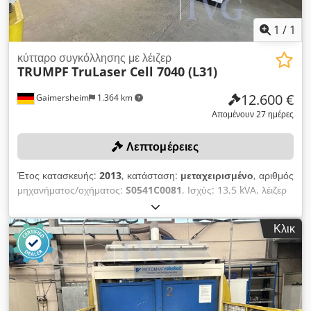
1
/
1
κύτταρο συγκόλλησης με λέιζερ
TRUMPF
TruLaser Cell 7040 (L31)
12.600 €
Gaimersheim
1.364 km
Απομένουν 27 ημέρες
Λεπτομέρειες
Έτος κατασκευής:
2013
, κατάσταση:
μεταχειρισμένο
, αριθμός
μηχανήματος/οχήματος:
S0541C0081
, Ισχύς: 13,5 kVA, λέιζερ
ινών TRUMPF TruDisc 3001, αριθμός: L3211M0613S, έτος
κατασκευής: 2013, ισχύς λέιζερ: 3.000 W, συνολική ισχύς: 20
Κλικ
kVA, ξεχωριστός πίνακας ελέγχου RITTAL, με μονάδα ψύξης
RIEDEL, μονάδα ελέγχου, 2 θέσεις εργασίας, συνολικές ώρες
λειτουργίας (Νοέμβριος 2025): 71.954 ώρες, ώρες λειτουργίας
λέιζερ: 55.034 ώρες. Credpfx Aozqzcxsp Ijf