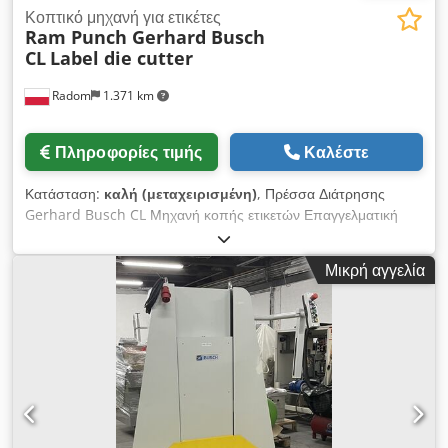
Κοπτικό μηχανή για ετικέτες
Ram Punch Gerhard Busch
CL
Label die cutter
Radom
1.371 km
Πληροφορίες τιμής
Καλέστε
Κατάσταση:
καλή (μεταχειρισμένη)
, Πρέσσα Διάτρησης
Gerhard Busch CL Μηχανή κοπής ετικετών Επαγγελματική
μηχανή κατασκευασμένη στη Γερμανία. Csdpfxezlgf Is Ap Ijrf
Άριστη κατάσταση, έτοιμη για λειτουργία. Η Busch είναι
Μικρή αγγελία
πρωτοπόρος στην κατασκευή μηχανών ετικετοποίησης και
προωθητήρων. 100% λειτουργική, χωρίς εμφανή σημάδια
φθοράς. Τεχνικά χαρακτηριστικά: Μέγ. μέγεθος: 330x380mm
Ελάχ. μέγεθος: 130x180mm Κύκλοι: 8/λεπτό Διαδρομή
εμβόλου: 180mm Απόδοση: 400.000 φύλλα/ώρα
Εγκατεστημένη ισχύς: 15kW Βάρος: 2600 kg Η μηχανή διαθέτει
ταχύτατη υδραυλική μονάδα. Προστατευτικά καλύμματα,
φωτοκύτταρα για αυτόματη λειτουργία, και γρήγορα
ρυθμιζόμενα σιαγόνες κοπής με μανιβέλα. Ρύθμιση γωνίας