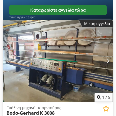
Καταχωρίστε αγγελία τώρα
*ανά αγγελία/μήνα
Μικρή αγγελία
1
/
5
Γυάλινη μηχανή μπορντούρας
Bodo-Gerhard
K 3008