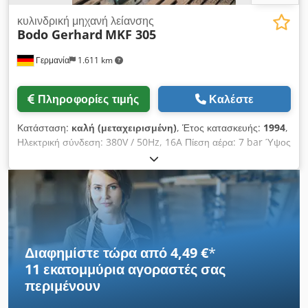
κυλινδρική μηχανή λείανσης
Bodo Gerhard
MKF 305
Γερμανία
1.611 km
Πληροφορίες τιμής
Καλέστε
Κατάσταση:
καλή (μεταχειρισμένη)
, Έτος κατασκευής:
1994
,
Ηλεκτρική σύνδεση: 380V / 50Hz, 16A Πίεση αέρα: 7 bar Ύψος
εργασίας: 1005 mm Πλάτος: 1300 mm Ύψος: 1500 mm
Βάθος: 1200 mm Cedpfjzaak Ujx Ap Ierf Βάρος: περ. 300
κιλά Κατάσταση: καλή, μεταχειρισμένη
Διαφημίστε τώρα από 4,49 €
*
11 εκατομμύρια αγοραστές
σας
περιμένουν