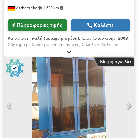
Aschersleben
1.630 km
Πληροφορίες τιμής
Καλέστε
Κατάσταση:
καλή (μεταχειρισμένη)
, Έτος κατασκευής:
2003
,
Σύστημα με λεκάνη νερού και αντλίες, Συνολικό βάθος με
λεκάνη νερού 1400 mm Συνολικό μήκος: 8100 mm, Ύψος:
2500 mm, Κατεύθυνση εργασίας: από δεξιά προς αριστερά
Μικρή αγγελία
Credpjt Ah Acofx Ap Isf