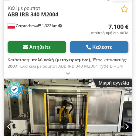
Κελί με ρομπότ
ABB
IRB 340 M2004
7.100 €
Częstochowa
1.322 km
σταθερή τιμή συν ΦΠΑ
Αιτηθείτε
Καλέστε
Κατάσταση:
πολύ καλή (μεταχειρισμένο)
, Έτος κατασκευής:
2007
, Ένα κελί με ρομπότ ABB IRB 340 M2004 Type B – 34-
51225 Ένα από τα πιο γρήγορα ρομπότ Robot της δεκαετίας
Delta για γρήγορη τροφοδοσία, αναγνώριση λεπτομέρειας και
Μικρή αγγελία
στοίβαξη Ποσότητα: 10 τεμάχια Έτος παραγωγής: 2008
Έλεγχος: ABB M2004 Reception βάρους 1: Χωρητικότητα 1
kg: Διάμετρος - 1130 mm Ύψος - 250 mm Πωλήσεις - χωρίς
όριο Η κυψέλη διαθέτει δύο ιμάντα μεταφοράς με μήκος 65 cm
και πλάτος 100 cm ΤΙΜΗ για ένα πλήρες ARobotic: 6.400 €/
τεμάχιο ΤΙΜΗ για ένα ρομπότ σε κυψέλη: 7.100 €/τεμάχιο ⤵
σύστημα επεξεργασίας εικόνας (with software) Crjdsrbh
Uxepfx Ap Ief