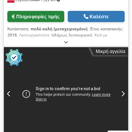
Πληροφορίες τιμής
Καλέστε
Κατάσταση:
πολύ καλή (μεταχειρισμένο)
, Έτος κατασκευής:
2018
, Λειτουργικότητα:
πλήρως λειτουργικό
, Κελί με
ρομπότικο σύστημα συγκόλλησης TIG Εξοπλισμός:
Περιστρέφιμη επιφάνεια συγκόλλησης – με δύο εναλλάξιμα
Μικρή αγγελία
πλάισια Βιομηχανικός ρομποτικός βραχίονας KUKA KR6 R1820
Έτος κατασκευής: 2018 Αριθμός σειράς: 425602 Βάρος: 168
kg Μέγιστο ωφέλιμο φορτίο: 6 kg Εμβέλεια: 1820 mm Συστήμα
ελέγχου KUKA KR C4 Smallsize-2 Credpfxexm Tule Ap Ijf
Έτος κατασκευής: 2018 Αριθμός σειράς: 380929 Βάρος: 123
kg Συσκευή συγκόλλησης TIG Dinse DIX TIG 350 AC/DC
Αριθμός σειράς: 19840519 Δύο συστήματα εξαγωγής καπνών
συγκόλλησης TEKA Caremaster BIA Ροή αέρα: 2200 m³/h
Παράμετροι σύνδεσης: 400 V / 50 Hz / 2,5 A Ισχύς: 1,1 kW
Βάρος: 125 kg/τεμάχιο Έτος κατασκευής: 2008 Σιδερένια
ντουλάπα με 6 τμήματα Εξοπλισμένο με πρόσθετα αξεσουάρ.