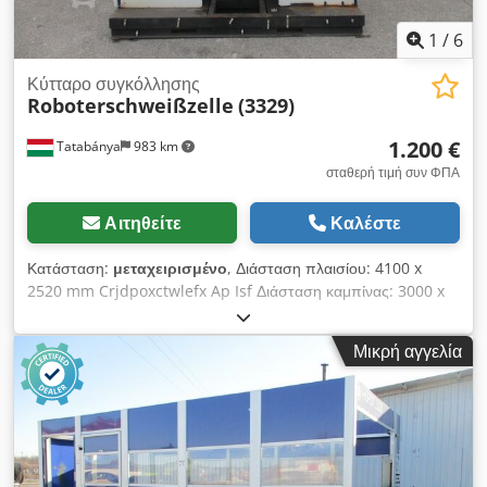
1
/
6
Κύτταρο συγκόλλησης
Roboterschweißzelle
(3329)
1.200 €
Tatabánya
983 km
σταθερή τιμή συν ΦΠΑ
Αιτηθείτε
Καλέστε
Κατάσταση:
μεταχειρισμένο
, Διάσταση πλαισίου: 4100 x
2520 mm Crjdpoxctwlefx Ap Isf Διάσταση καμπίνας: 3000 x
2520 x 2500 mm ύψος + καμινάδα: 600 mm
Μικρή αγγελία