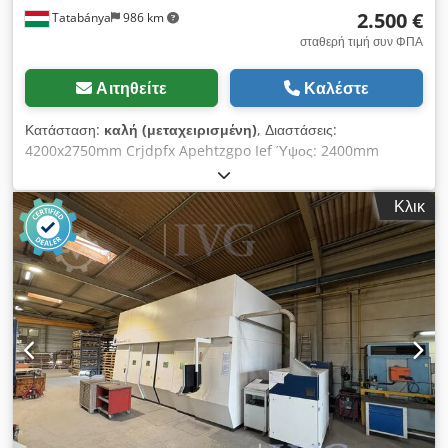
2.500 €
Tatabánya
986 km
σταθερή τιμή συν ΦΠΑ
Αιτηθείτε
Καλέστε
Κατάσταση:
καλή (μεταχειρισμένη)
, Διαστάσεις:
4200x2750mm Crjdpfx Apehtzgpo Ief Ύψος: 2400mm
Κλικ