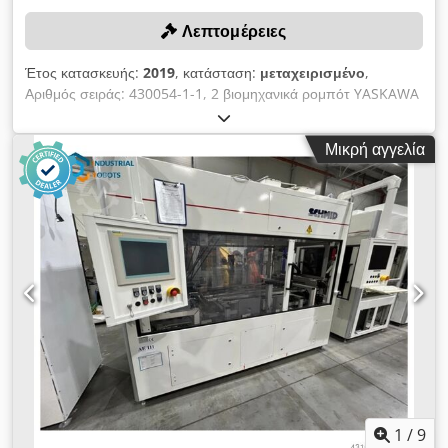
Λεπτομέρειες
Έτος κατασκευής:
2019
, κατάσταση:
μεταχειρισμένο
,
Αριθμός σειράς: 430054-1-1, 2 βιομηχανικά ρομπότ YASKAWA
MA1440/MH12, το καθένα με μονάδα ελέγχου DX200, αριθμός
σειράς: 193423 / 193421, το καθένα με μηχανισμό
Μικρή αγγελία
τροφοδοσίας σύρματος, εναλλάξιμη παλέτα, με
περιστρεφόμενη βάση, περίβλημα, τηλεχειριστήριο, περίβλημα
με φινστρέ, σύστημα φωτοκυττάρων, συμπεριλαμβανομένου 1
μεταλλικού ραφιού, περίπου 100x100x150 cm, 1 πάγκου
εργασίας, περίπου 100x100x100 cm. Crodpfxszqzdce Ap Isf
1
/
9