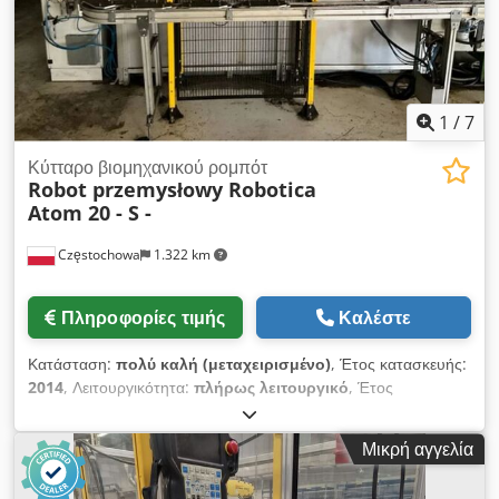
1
/
7
Κύτταρο βιομηχανικού ρομπότ
Robot przemysłowy Robotica
Atom 20 - S -
Częstochowa
1.322 km
Πληροφορίες τιμής
Καλέστε
Κατάσταση:
πολύ καλή (μεταχειρισμένο)
, Έτος κατασκευής:
2014
, Λειτουργικότητα:
πλήρως λειτουργικό
, Έτος
παραγωγής: 2014 Ωφέλιμο φορτίο: 20kg Csdpfxer Aka Aj Ap
Isrf Εμβέλεια: 1726mm
Μικρή αγγελία