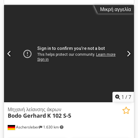
Μικρή αγγελία
1
/
7
Μηχανή λείανσης άκρων
Bodo Gerhard
K 102 S-5
Aschersleben
1.630 km