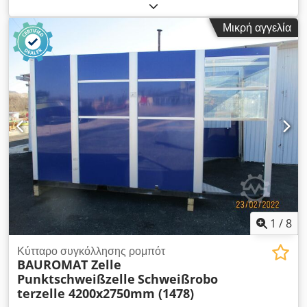
Μικρή αγγελία
1
/
8
Κύτταρο συγκόλλησης ρομπότ
BAUROMAT Zelle
Punktschweißzelle
Schweißrobo
terzelle 4200x2750mm (1478)