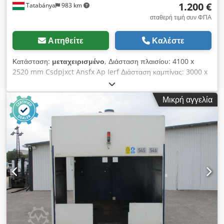
1.200 €
Tatabánya
983 km
σταθερή τιμή συν ΦΠΑ
Αιτηθείτε
Καλέστε
Κατάσταση:
μεταχειρισμένο
, Διάσταση πλαισίου: 4100 x
2520 mm Csdpjxct Ansfx Ap Ierf Διάσταση καμπίνας: 3000 x
2520 x 2500 mm ύψος + καμινάδα: 600 mm
Μικρή αγγελία