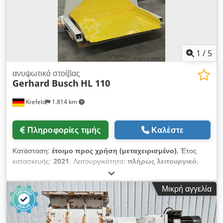
ολόκληρης της κεφαλής, ρύθμιση διαδρομής εμβόλου και
ρύθμιση τραπεζιού. Τραπέζι τροφοδοσίας ρυθμιζόμενο σε
όλους τους άξονες. Δύο τρόποι λειτουργίας: αυτόματος και
χειροκίνητος. Αποκοπή ουράς στην παράδοση. Εργαλειοθήκη,
ταινία μεταφοράς για απόρριψη αποβλήτων σε δοχείο.
1
/
5
Κατασκευάζεται στη Γερμανία.
ανυψωτικό στοίβας
Gerhard Busch
HL 110
Krefeld
1.814 km
Πληροφορίες τιμής
Καλέστε
Κατάσταση:
έτοιμο προς χρήση (μεταχειρισμένο)
, Έτος
κατασκευής:
2021
, Λειτουργικότητα:
πλήρως λειτουργικό
,
BUSCH HL 110 (Ανυψωτική πλατφόρμα για στοίβαξη) Έτος:
2021 # Μέγιστο φορτίο: 1000 kg Διαστάσεις πλατφόρμας E:
Μικρή αγγελία
780 x 1100 mm # Μέγιστη διαδρομή: 900 mm Σε άριστη
λειτουργική κατάσταση # Τοποθεσία: Κρέφελντ, Γερμανία
Cjdpfx Apjy Iuabj Ijrf