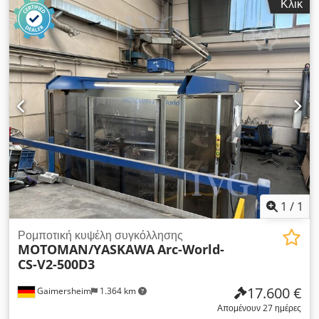
Κλικ
συγκόλληση MIG/MAG, το καθένα με 1 βάση και 1 μηχανισμό
αλλαγής, 1 ηλεκτρικός πίνακας, αριθμός συσκευής 30033151,
μονάδα ελέγχου DX100, σειριακός αριθμός: HE0305977, 1
πηγή συγκόλλησης HBS IT90, 3 συστήματα εισαγωγής αερίου,
το καθένα με 1 δοχείο ταλάντωσης και μηχανισμό διαχωρισμού
VBZ3, 1 γερανογέφυρα με περιστρεφόμενο βραχίονα, 1
εξισορροπητής, 1 παλέτα αλλαγής, 1 περιστροφική συσκευή, 1
προστατευτικό κιγκλίδωμα, 1 σύστημα φωτοκυττάρων SICK, 1
φεγγίτη, 1 σύστημα εξαγωγής, 1 πηγή συγκόλλησης LEIPOLD
LQC MIG/MAG, αυτόματη τροφοδοσία σύρματος,
παρακολούθηση διαδικασίας. Cedozqzdiepfx Ap Isrf
1
/
1
Ρομποτική κυψέλη συγκόλλησης
MOTOMAN/YASKAWA
Arc-World-
CS-V2-500D3
17.600 €
Gaimersheim
1.364 km
Απομένουν 27 ημέρες