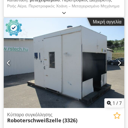
Ροής Αέρα, Περιστροφικός Χοάνη – Μεταχειρισμένο Μηχάνημα
Κατασκευαστής: VEM / VEB Elektromotorenwerke Thurm
(Λαϊκή Δημοκρατία της Γερμανίας) Μοντέλο: ZG3 KMRB 80 G 4
Μικρή αγγελία
Συνολικές Διαστάσεις: Πλάτος: 1210 mm Βάθος: 380 mm
Ύψος: 590 mm Τεχνικά Χαρακτηριστικά: Ισχύς Κινητήρα: 1,5
kW Ταχύτητα Εξόδου: 40 στροφές ανά λεπτό Ροπή Εξόδου:
354 Nm Τάση: 220/380 V (Τριφασικό) Ονομαστικό Ρεύμα: 6,2 /
3,6 A Codpfx Aezrwqnep Ijrf Έτος Κατασκευής: 1989
1
/
7
Κύτταρο συγκόλλησης
Roboterschweißzelle
(3326)