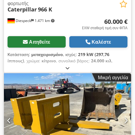
φορτωτής
Caterpillar
966 K
60.000 €
Diespeck
1.471 km
EXW σταθερή τιμή συν ΦΠΑ
Αιτηθείτε
Καλέστε
Κατάσταση:
μεταχειρισμένο
, ισχύς:
219 kW (297,76
ίππους)
, χρώμα:
κίτρινο
, συνολικό βάρος:
24.000 κιλ
,
μέγεθος ελαστικού:
26.5-R25
, αριθμός θέσεων:
1
, Έτος
κατασκευής:
2013
, ώρες λειτουργίας:
13.999 h
, 9.800 ώρες
Μικρή αγγελία
νέος κινητήρας και μπροστινός άξονας Με επιφύλαξη για τυχόν
σφάλματα Dcodpfx Asy Durvsk Hok