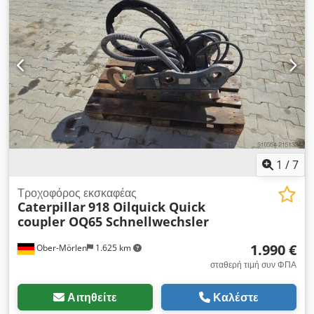
είναι άμεσα έτοιμος για χρήση. Λεπτομέρειες: * Πρωτότυπος
βραχίονας CAT * Κατάλληλος για CAT 320–330 (ανάλογα με
την έκδοση) * Καινούργιο, αχρησιμοποίητο * Περιλαμβάνει
κύλινδρο ανύψωσης * Υδραυλικές σωληνώσεις ήδη
τοποθετημένες * Άμεση διαθεσιμότητα. Ιδανικό ως
ανταλλακτικό ή για ανακατασκευή/επισκευή εκσκαφέα. Dodpfx
Aksziyb Ds Hock
1
/
7
Τροχοφόρος εκσκαφέας
Caterpillar
918 Oilquick Quick
coupler OQ65 Schnellwechsler
1.990 €
Ober-Mörlen
1.625 km
σταθερή τιμή συν ΦΠΑ
Αιτηθείτε
Καλέστε