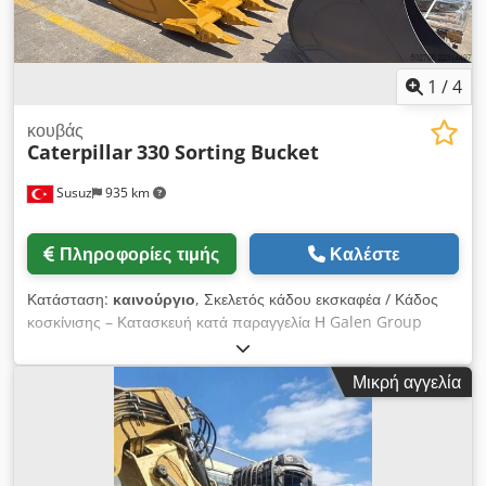
1
/
4
κουβάς
Caterpillar
330 Sorting Bucket
Susuz
935 km
Πληροφορίες τιμής
Καλέστε
Κατάσταση:
καινούργιο
, Σκελετός κάδου εκσκαφέα / Κάδος
κοσκίνισης – Κατασκευή κατά παραγγελία Η Galen Group
κατασκευάζει ανθεκτικούς σκελετούς κάδων και κάδους
κοσκίνισης για εκσκαφείς όλων των μαρκών και κατηγοριών
Μικρή αγγελία
βάρους. Κάθε κάδος σχεδιάζεται σύμφωνα με το μοντέλο του
εκσκαφέα, τις συνθήκες λειτουργίας, το απαιτούμενο πλάτος
του κάδου και το διάκενο κοσκίνισης. Κύριες Εφαρμογές *
Διαχωρισμός βράχων, χώματος, χαλικιού και οικοδομικών
αποβλήτων * Κοσκίνισμα και διαλογή υλικών εκσκαφής *