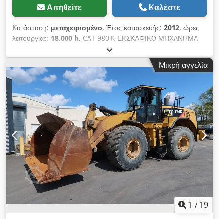
Αιτηθείτε
Καλέστε
Κατάσταση:
μεταχειρισμένο
, Έτος κατασκευής:
2012
, ώρες
λειτουργίας:
18.000 h
, CAT 980 K ΕΚΣΚΑΦΙΚΟ ΜΗΧΑΝΗΜΑ
ΜΕ ΕΡΠΥΣΤΡΕΣ Εισαγωγής / ΧΩΡΙΣ ΙΣΤΟΡΙΚΟ
ΑΤΥΧΗΜΑΤΩΝ ΣΕ ΠΟΛΥ ΚΑΛΗ ΚΑΤΑΣΤΑΣΗ! Έτος
Μικρή αγγελία
κατασκευής: 2012 Ώρες λειτουργίας: 18.000 ΕΞΟΠΛΙΣΜΟΣ:
Ραδιόφωνο Κλιματισμός Χειριστήριο με joystick Υδραυλική
γραμμή για γρήγορη αλλαγή εργαλείων Υδραυλικές γραμμές για
σφυρί/σφικτήρα/ψαλίδι Κάμερα οπισθοπορείας ΤΗΛΕΦΩΝΟ: *
KUBA – ΠΟΛΩΝΙΚΑ, ΑΓΓΛΙΚΑ, ΓΕΡΜΑΝΙΚΑ, ΙΤΑΛΙΚΑ *
SEBASTIAN – ΠΟΛΩΝΙΚΑ, ΓΕΡΜΑΝΙΚΑ, ΙΤΑΛΙΚΑ, ΕΛΛΗΝΙΚΑ *
LASZLO – ΟΥΝΓΚΡΙΚΑ Dcedozi Iqgspfx Ak Hjk * COSTEL –
ΡΟΥΜΑΝΙΚΑ (Διεκπεραιώνουμε όλες τις διαδικασίες για την
εξαγωγή, συμπεριλαμβανομένης της έκδοσης των
απαραίτητων εγγράφων) * RADEK – ΕΛΛΗΝΙΚΑ : 0031
1
/
19