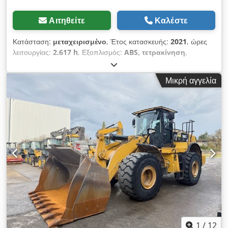
Αιτηθείτε
Καλέστε
Κατάσταση:
μεταχειρισμένο
, Έτος κατασκευής:
2021
, ώρες
λειτουργίας:
2.617 h
, Εξοπλισμός:
ABS, τετρακίνηση
,
Caterpillar CAT M314 – κινητός εκσκαφέας – έτος κατασκευής
2021 – μόλις 2.617 ώρες λειτουργίας. Προς πώληση, διατίθεται
Μικρή αγγελία
ένας κινητός εκσκαφέας Caterpillar M314 σε άριστη
κατάσταση συντήρησης και άμεσα έτοιμος για χρήση.
Εξοπλισμός: * Έτος κατασκευής: 2021 * Ώρες λειτουργίας:
2.617 * Κλιματισμός * Υδραυλικός μηχανισμός γρήγορης
αλλαγής εξαρτημάτων Dcjdpfx Aezmpxmjk Hok * Κεντρικό
σύστημα λίπανσης * Ελαστικά σε καλή κατάσταση * Ισχυρός
και οικονομικός κινητήρας ντίζελ CAT Το μηχάνημα έχει υποστεί
τακτική συντήρηση και βρίσκεται σε πολύ καλή τεχνική και
οπτική κατάσταση. Είναι άμεσα έτοιμο για χρήση και είναι
ιδανικό για εργασίες εκσκαφών, οδοστρωμάτων και κατασκευής
υποδομών, καθώς και για γενικές εργασίες γαιανόρυξης. Η
επιθεώρηση και η δοκιμαστική λειτουργία είναι δυνατές
οποιαδήποτε στιγμή κατόπιν συνεννόησης. Εάν επιθυμείτε,
μπορεί να οργανωθεί η μεταφορά του μηχανήματος.
1
/
12