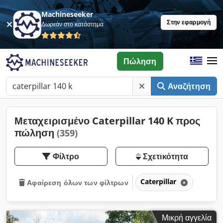
Machineseeker
Στην εφαρμογή
Δωρεάν στο κατάστημα
Πώληση
Αναζήτηση
Μεταχειρισμένο Caterpillar 140 K προς
πώληση
(359)
Φίλτρο
Σχετικότητα
Caterpillar
Αφαίρεση όλων των φίλτρων
Μικρή αγγελία