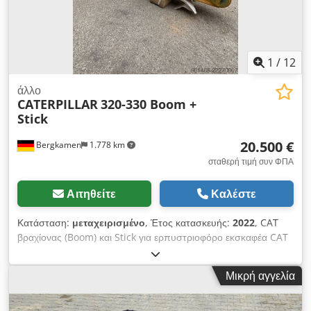
1
/
12
άλλο
CATERPILLAR
320-330 Boom +
Stick
20.500 €
Bergkamen
1.778 km
σταθερή τιμή συν ΦΠΑ
Αιτηθείτε
Καλέστε
Κατάσταση:
μεταχειρισμένο
, Έτος κατασκευής:
2022
, CAT
βραχίονας (Boom) και Stick για ερπυστριοφόρο εκσκαφέα CAT
320–330 – ΚΑΙΝΟΥΡΓΙΟ & αχρησιμοποίητο. Προς πώληση
πρωτότυπος βραχίονας CAT κατάλληλος για ερπυστριοφόρους
Μικρή αγγελία
εκσκαφείς σειράς CAT 320 έως CAT 330. Ο βραχίονας είναι
εργοστασιακός, ολοκαίνουριος και αχρησιμοποίητος. Πωλείται
πλήρης με υδραυλικές σωληνώσεις και κύλινδρο ανύψωσης και