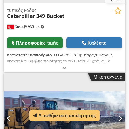
τυπικός κάδος
Caterpillar
349 Bucket
Susuz
935 km
Πληροφορίες τιμής
Καλέστε
Κατάσταση:
καινούργιο
, Η Galen Group παράγει κάδους
εκσκαφέων υψηλής ποιότητας τα τελευταία 20 χρόνια. Το
μοντέλο του μηχανήματος στη φωτογραφία είναι: CAT349
Μήκος ακμής: 1950mm Χωρητικότητα: 3m^3
Μικρή αγγελία
Dcodpfjrhwpkex Ak Hok Για λεπτομερείς πληροφορίες και
ερωτήσεις παρακαλούμε επικοινωνήστε μαζί μας
Αποθήκευση αναζήτησης