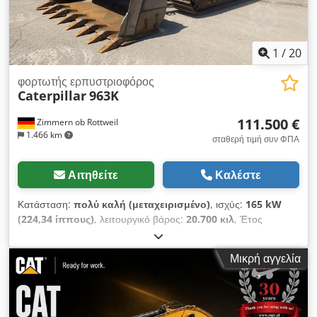
κάδων εκσκαφέων και ειδικών εξαρτημάτων Κατασκευάζεται
στην Τουρκία
1
/
20
φορτωτής ερπυστριοφόρος
Caterpillar
963K
111.500 €
Zimmern ob Rottweil
1.466 km
σταθερή τιμή συν ΦΠΑ
Αιτηθείτε
Καλέστε
Κατάσταση:
πολύ καλή (μεταχειρισμένο)
, ισχύς:
165 kW
(224,34 ίππους)
, λειτουργικό βάρος:
20.700 κιλ
, Έτος
κατασκευής:
2019
, ώρες λειτουργίας:
8.171 h
, Εξοπλισμός:
κλιματισμός
, CATERPILLAR 963K Έτος κατασκευής: 2019
Μικρή αγγελία
Ώρες λειτουργίας: 8.171 ώρες Djdpeznirpjfx Ak Hsck Κλειστή
καμπίνα Κλιματισμός Ραδιόφωνο Κάμερα οπισθοπορείας
Κουβάς με δόντια Σύστημα τροχών με διατήρηση της
απόδοσης περίπου 70-80% Πλάτος εδανικών πλακών: 550