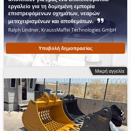
πληροφορίες και τιμές, παρακαλούμε επικοινωνήστε μαζί μας.
εργαλείο για τη δομημένη εμπορία
Djdpjzlbmmsfx Ak Heck
επιστρεφόμενων οχημάτων, νεαρών
μεταχειρισμένων και αποθεμάτων.
Ralph Lindner, KraussMaffei Technologies GmbH
Υποβολή δημοπρασίας
Μικρή αγγελία