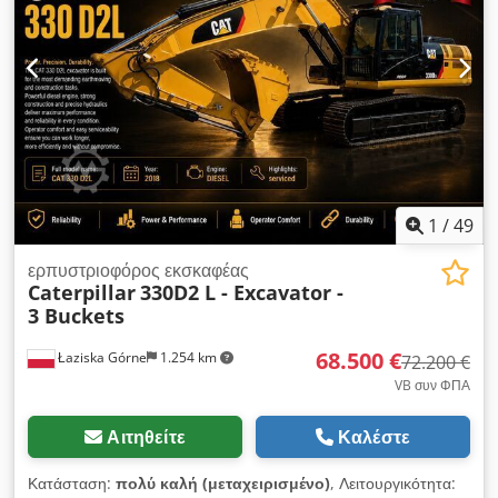
mm Κινητήρας με ισχύ 165 kW Βαλβίδα ριπάρα Πιστοποίηση
CE/EPA Βάρος λειτουργίας: 20,7 τόνοι.
1
/
49
ερπυστριοφόρος εκσκαφέας
Caterpillar
330D2 L - Excavator -
3 Buckets
68.500 €
Łaziska Górne
1.254 km
72.200 €
VB συν ΦΠΑ
Αιτηθείτε
Καλέστε
Κατάσταση:
πολύ καλή (μεταχειρισμένο)
, Λειτουργικότητα: