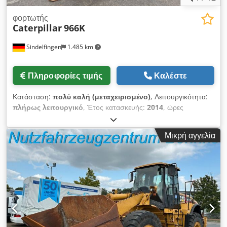
φορτωτής
Caterpillar
966K
Sindelfingen
1.485 km
Πληροφορίες τιμής
Καλέστε
Κατάσταση:
πολύ καλή (μεταχειρισμένο)
, Λειτουργικότητα:
πλήρως λειτουργικό
, Έτος κατασκευής:
2014
, ώρες
λειτουργίας:
13.700 h
, * 13.700 ώρες λειτουργίας * Ελαστικά
26.5R25 Dcjdpfsyh Nc Tex Ak Hsk * Άριστη κατάσταση *
Μικρή αγγελία
Κουβάς 4,5 κ.μ.