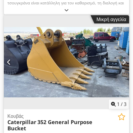
τσουγκράνα είναι κατάλληλη για τον καθαρισμό, τη διαλογή και
τη φόρτωση των ριζών και της υποβλάστησης. Dodpfx
Akoulaaxj Hsck
Μικρή αγγελία
1
/
3
Κουβάς
Caterpillar
352 General Purpose
Bucket