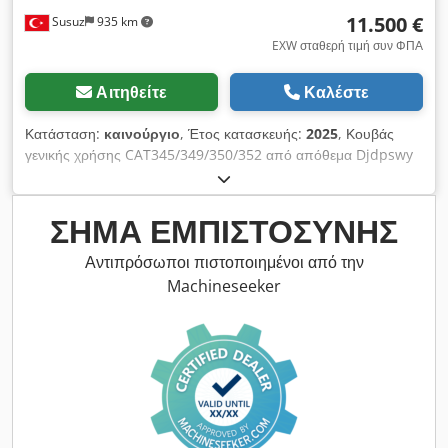
11.500 €
Susuz
935 km
EXW σταθερή τιμή συν ΦΠΑ
Αιτηθείτε
Καλέστε
Κατάσταση:
καινούργιο
, Έτος κατασκευής:
2025
, Κουβάς
γενικής χρήσης CAT345/349/350/352 από απόθεμα Djdpswy
Dnxsfx Ak Hock
ΣΉΜΑ ΕΜΠΙΣΤΟΣΎΝΗΣ
Αντιπρόσωποι πιστοποιημένοι από την
Machineseeker