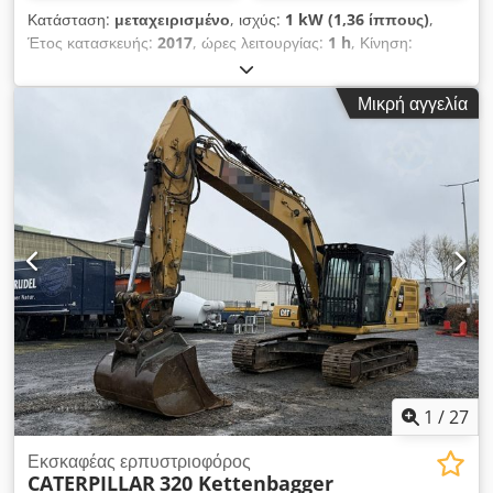
Κατάσταση:
μεταχειρισμένο
, ισχύς:
1 kW (1,36 ίππους)
,
Έτος κατασκευής:
2017
, ώρες λειτουργίας:
1 h
, Κίνηση:
Τροχοφόρο Καθαρό βάρος: 12.200 kg Dcedpoyuvd Tefx Ak
Hjk Επικοινωνήστε με τον Emal Jaweed για περαιτέρω
Μικρή αγγελία
πληροφορίες. Γρήγορος συνδέτης / Quick coupler, OilQuick,
OQ65, Έτος κατασκευής: 2017, Βάρος: 185 kg, Μέγιστο
φορτίο αγκίστρου: 12.200 kg, Έχει τοποθετηθεί σε κινητό
εκσκαφέα Liebherr 918! Άλλα: * Διαθέτουμε πάνω από 200
προσφορές προς πώληση. * Η τοποθεσία μας απέχει 30 χλμ
βόρεια από το αεροδρόμιο Φρανκφούρτης/Μ. * Δυνατότητα
χρηματοδότησης & leasing. * Ειδικοί στις μεταφορές και τη
ναυτιλία παγκοσμίως. * Δεν φέρουμε ευθύνη για τυπογραφικά
ή γραπτά λάθη. * Υπόκειται σε αλλαγές και ενδιάμεση πώληση.
* Δυνατή η ανταλλαγή. * Για την αγορά οχημάτων/
μηχανημάτων μεταχειρισμένων ισχύουν αποκλειστικά οι Γενικοί
Όροι της Jaweed GmbH. * Περισσότερες πληροφορίες και
τους όρους μας θα βρείτε στην ιστοσελίδα μας.
1
/
27
Εκσκαφέας ερπυστριοφόρος
CATERPILLAR
320 Kettenbagger