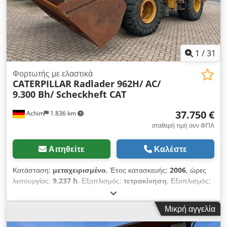
1
/
31
Φορτωτής με ελαστικά
CATERPILLAR
Radlader 962H/ AC/
9.300 Bh/ Scheckheft CAT
37.750 €
Achim
1.836 km
σταθερή τιμή συν ΦΠΑ
Αιτηθείτε
Καλέστε
Κατάσταση:
μεταχειρισμένο
, Έτος κατασκευής:
2006
, ώρες
λειτουργίας:
9.237 h
, Εξοπλισμός:
τετρακίνηση
, Εξοπλισμός:
* Έτος κατασκευής: 2006 * Ώρες λειτουργίας: 9.236 ωρ. *
Ισχύς: 157kW / 213 HP * Βάρος: 19,8 τόνους * Ελαστικά:
Μικρή αγγελία
Michelin 23.5-25X Type A περίπου 60% * Κάμερα
οπισθοπορείας * Υδραυλικό τιμόνι * Κλιματισμός * Πείρος