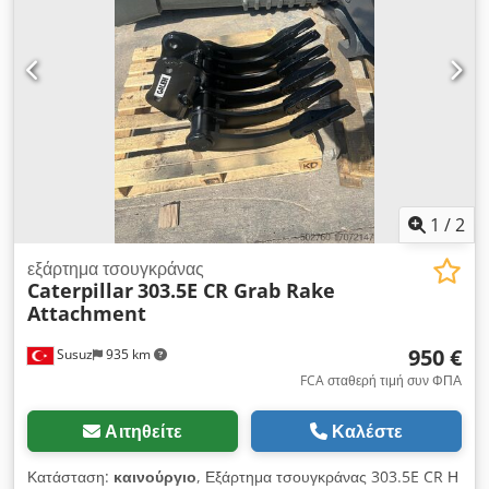
1
/
2
εξάρτημα τσουγκράνας
Caterpillar
303.5E CR Grab Rake
Attachment
950 €
Susuz
935 km
FCA σταθερή τιμή συν ΦΠΑ
Αιτηθείτε
Καλέστε
Κατάσταση:
καινούργιο
, Εξάρτημα τσουγκράνας 303.5E CR Η