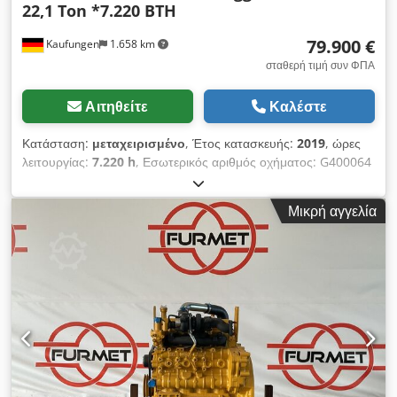
22,1 Ton *7.220 BTH
79.900 €
Kaufungen
1.658 km
σταθερή τιμή συν ΦΠΑ
Αιτηθείτε
Καλέστε
Κατάσταση:
μεταχειρισμένο
, Έτος κατασκευής:
2019
, ώρες
λειτουργίας:
7.220 h
, Εσωτερικός αριθμός οχήματος: G400064
Άμεσα διαθέσιμο στην αυλή μας στο Κάουφουνγκεν
Περισσότερες πληροφορίες: * Golec Nutzfahrzeuge GmbH
Μικρή αγγελία
(Γερμανικά, Αγγλικά, Βουλγαρικά, Ρωσικά) * Viktoria
Sologubova (Πολωνικά, Ρωσικά, Ουκρανικά, Αγγλικά)
CATERPILLAR 320 ερπυστριοφόρος εκσκαφέας Dcsdpfx
Akeyvmz Ts Hsk Έτος κατασκευής: 2019 Ώρες λειτουργίας:
7.220 Βάρος: 22.100 κιλά Παράδειγμα χρηματοδότησης: *
Εσωτερικός αριθμός: G400064 * Τιμή αγοράς: 79.900,00 € *
Προκαταβολή: 10% * Διάρκεια: 60 μήνες * Μηνιαία δόση:
1.199,02 € * Υπολειπόμενη αξία: 15.380,00 € Εάν το
ενδιαφέρον σας η προσφορά ή επιθυμείτε προσαρμογή στις
ανάγκες σας, επικοινωνήστε μαζί μας (κ. Enchev).