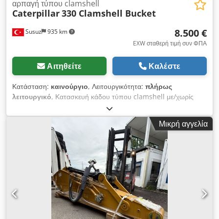
αρπαγή τύπου clamshell
Caterpillar
330 Clamshell Bucket
8.500 €
Susuz
935 km
EXW σταθερή τιμή συν ΦΠΑ
Αιτηθείτε
Καλέστε
Κατάσταση:
καινούργιο
, Λειτουργικότητα:
πλήρως
λειτουργικό
, Κατασκευή κάδου τύπου clamshell με/χωρίς
περιστροφή για εκσκαφείς Dcedsy Spn Ispfx Ak Hok
Μικρή αγγελία