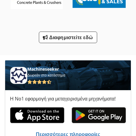
Τησ Ογαπ
Υπηρεσίες
Υποστήριγμα-Με Άξονα
Διαφημιστείτε εδώ
Όλα Τα
Όλα Τα Μεταλλικά Διαχωριστικό
Machineseeker
Δωρεάν στο κατάστημα
Η Νο1 εφαρμογή για μεταχειρισμένα μηχανήματα!
Περισσότερες πληροφορίες