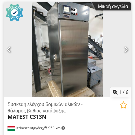
Μικρή αγγελία
1
/
6
Συσκευή ελέγχου δομικών υλικών -
θάλαμος βαθιάς κατάψυξης
MATEST
C313N
Iszkaszentgyörgy
953 km