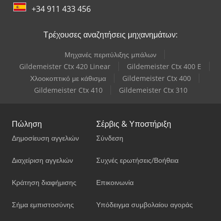
+34 911 433 456
Τρέχουσες αναζητήσεις μηχανημάτων:
Μηχανές περιτύλιξης μπάλων
Gildemeister Ctx 420 Linear
Gildemeister Ctx 400 E
Χλοοκοπτικό με κάθισμα
Gildemeister Ctx 400
Gildemeister Ctx 410
Gildemeister Ctx 310
Πώληση
Σέρβις & Υποστήριξη
Δημοσίευση αγγελιών
Σύνδεση
Διαχείριση αγγελιών
Συχνές ερωτήσεις/Βοήθεια
Κράτηση διαφήμισης
Επικοινωνία
Σήμα εμπιστοσύνης
Υπόδειγμα συμβολαίου αγοράς