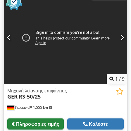
ατράκτου λείανσης: 0,001 - 0,045 mm/διαδρομή Διαστάσεις
δίσκου λείανσης: Ø 220 x 46 mm Συνολική απαίτηση ισχύος:
8,5 kW Διαστάσεις μηχανήματος περίπου ΜxΠxΥ: 2,1 x 1,8 x
1,9 m Διαστάσεις συστήματος ψύξης ΜxΠxΥ: 0,8 x 0,31 x 0,5
m Djdpfsu Ngkmjx Aqijkr -Διαμήκης διαδρομή τραπεζιού =
700 mm -Εγκάρσια διαδρομή τραπεζιού = 800mm Αντλία
ψυκτικού
1
/
9
Μηχανή λείανσης επιφάνειας
GER
RS-50/25
Γερμανία
1.555 km
Πληροφορίες τιμής
Καλέστε