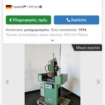
Γερμανία
1.555 km
Πληροφορίες τιμής
Καλέστε
Κατάσταση:
μεταχειρισμένο
, Έτος κατασκευής:
1974
,
Τεχνικές λεπτομέρειες: μήκος λείανσης: 600 mm Πλάτος
λείανσης: 200 mm Ύψος τεμαχίου εργασίας: 400 mm Dkjdpfx
Aqou Ngmbeisr Μέγεθος μαγνητικού δίσκου: 630 x 200 mm
Μικρή αγγελία
Μέγ. Διαμήκης ρύθμιση τραπεζιού: κατεύθυνση Χ μέγ. 710 mm
Μέγ. Ρύθμιση τραπέζης εγκάρσια: κατεύθυνση Υ μέγ. 250 mm
Φορτίο τραπέζης: 110 /1100N) kp Ταχύτητα τραπέζης: 1,5 - 18
m/min Διαστάσεις δίσκου λείανσης: μέγ. 200 x 20 x Ø 51 mm
Διαστάσεις δίσκου λείανσης:: σφιγμένος: Ø 142 x 20 mm
Ταχύτητα ατράκτου λείανσης: 2800 rpm Είσοδος ατράκτου
λείανσης: 0,01 mm Συνολική απαίτηση ισχύος: 5,0 kW Βάρος
μηχανήματος περίπου: 1,0 τόνοι Διαστάσεις μηχανήματος
περίπου ΠxΠxΥ: 1,8 x 1,2 x 1,9 m Διαστάσεις Δοχείο
αναρρόφησης: 420 x Ø 350 x 680 mm Το μηχάνημα
χρησιμοποιήθηκε για ξηρή λείανση. -πολύ καλή κατάσταση
-χωρίς συσκευή επιδιόρθωσης -συμπεριλαμβάνεται