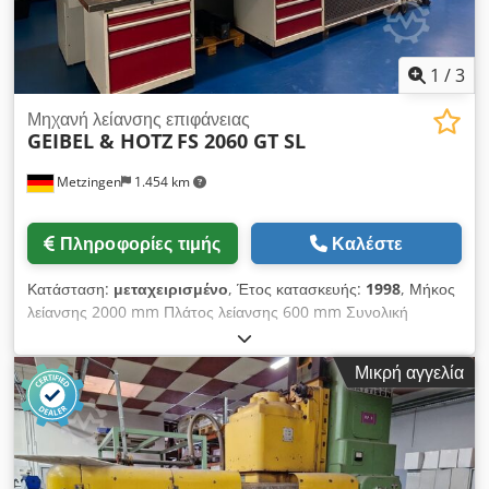
1
/
3
Μηχανή λείανσης επιφάνειας
GEIBEL & HOTZ
FS 2060 GT SL
Metzingen
1.454 km
Πληροφορίες τιμής
Καλέστε
Κατάσταση:
μεταχειρισμένο
, Έτος κατασκευής:
1998
, Μήκος
λείανσης 2000 mm Πλάτος λείανσης 600 mm Συνολική
απαίτηση ισχύος 17 kW Βάρος μηχανής περίπου. 10 τ
ΠΡΟΣΦΟΡΑ Μπορούμε να σας προσφέρουμε πρώην
Μικρή αγγελία
αποθήκη, λάθη και προηγούμενη πώληση με κράτηση,
προσφορά χωρίς υποχρέωση: GEIBEL & HOTZ Μηχανή
λείανσης επιφανειών & προφίλ με ελεγχόμενο κύκλο CNC
Τύπος FS 2060 - GT SL Έτος κατασκευής 1998 1013220998
_____ Μέγιστο μήκος λείανσης. (μέγ. επιτραπέζια κατά μήκος