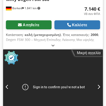
κατάλληλη χρηματοδότηση από τράπεζα για το έργο σας».
7.140 €
Borken
1.841 km
komplett-konzept.leasingo.de Περισσότερα προϊόντα –
καινούργια και μεταχειρισμένα – θα βρείτε στο κατάστημά μας!
VB συν ΦΠΑ
Διεθνή έξοδα αποστολής, κατόπιν αιτήματος!
Αιτηθείτε
Καλέστε
Κατάσταση:
καλή (μεταχειρισμένη)
, Έτος κατασκευής:
2000
,
Degen FSM 300 – Μηχανή Επίπεδης Λείανσης Μια υψηλής
ποιότητας, ακριβής μηχανή επίπεδης λείανσης από τον
Γερμανό κατασκευαστή Willy Degen, μοντέλο FSM 300. Η
Μικρή αγγελία
μηχανή διακρίνεται για τον συμπαγή σχεδιασμό της και την
εξαιρετική ακρίβεια στην κατασκευή εργαλείων και καλουπιών.
Είναι ιδανική για εργαστήρια με περιορισμένο χώρο, τα οποία
δεν επιθυμούν να θυσιάσουν την ακρίβεια. Περιλαμβάνει
εκτεταμένο εξοπλισμό και σημαντικά χαρακτηριστικά: Ψηφιακή
ένδειξη θέσης (DRO): Για ακριβή εργασία και αλάνθαστη
τοποθέτηση. Αρχική μονάδα αναρρόφησης και υγρής λείανσης:
Άμεσα έτοιμη για σύνδεση, προσφέροντας καθαρή εργασία και
βέλτιστη ψύξη του τεμαχίου εργασίας. Μαγνητική πλάκα
συγκράτησης: Προεγκατεστημένη για άμεση χρήση. Τεχνικά
χαρακτηριστικά (σύμφωνα με την πινακίδα τύπου):