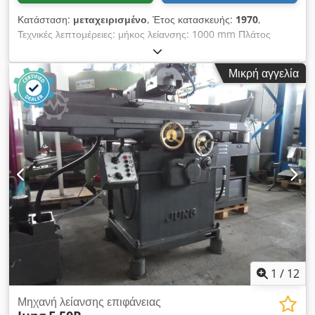
Κατάσταση:
μεταχειρισμένο
, Έτος κατασκευής:
1970
,
Τεχνικές λεπτομέρειες: μήκος λείανσης: 1000 mm Πλάτος
λείανσης: 315 mm Ύψος τεμαχίου εργασίας: 390/455 mm
Πρόωση: εγκάρσια: 0,3-3,5 mm Ρύθμιση τραπεζιού: κατά
Μικρή αγγελία
μήκος 1150 mm Ταχύτητα τραπέζης: 2,5-25 m/min Μέγεθος
τραπεζιού: 2120 x 600 mm Μέγεθος μαγνητικής πλάκας: 1000
x 315 x 100 mm Επιφάνεια σύσφιξης τραπεζιού: 1160 x 315
mm Είσοδος ατράκτου λείανσης: 0,002 - 0,05 mm Απόσταση
τραπέζι - κέντρο ατράκτου: μέγ. 550 mm Προβολή της κεφαλής
της ατράκτου: 200-580 mm Ταχύτητα ατράκτου λείανσης:
1500/3000 στροφές ανά λεπτό Συνολική απαίτηση ισχύος:
10,5 kW Βάρος μηχανήματος περίπου: 5,0 τόνοι Διαστάσεις
μηχανήματος περίπου: ΜxΠxΥ: 1,3x1,4x1,95 m Διαστάσεις
συστήματος ψύξης ΜxΠxΥ: 0,7x0,7x0,55 m - Σύστημα
ψυκτικού υγρού (δεξαμενή με αντλία) - 2 υποδοχές δίσκων
λείανσης - 4 πόδια μηχανής Dsdpfsu Nggzsx Aqiskr
εσωτερικό *
1
/
12
Μηχανή λείανσης επιφάνειας