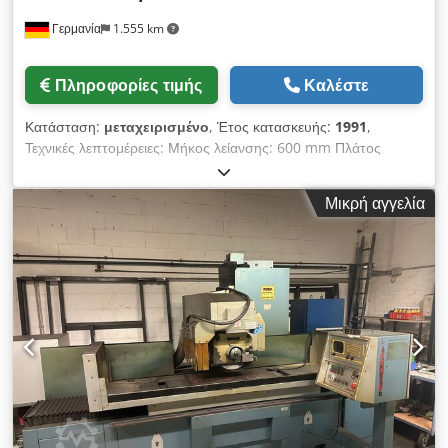
Γερμανία
1.555 km
Πληροφορίες τιμής
Καλέστε
Κατάσταση:
μεταχειρισμένο
, Έτος κατασκευής:
1991
,
Τεχνικές λεπτομέρειες: Μήκος λείανσης: 600 mm Πλάτος
λείανσης: 375 mm Ύψος τεμαχίου εργασίας: 375 mm Μέγιστο
φορτίο τραπεζιού: 300 kg Dksdjxu D Huopfx Aqior Περιοχή
Μικρή αγγελία
λείανσης: 350 - 600 mm Διαστάσεις τραπεζιού: 900 - 350 mm
Διαστάσεις μαγνητικής πλάκας: 600 x 350 mm Διαστάσεις
τροχού λείανσης: 300 x 50 x 76,2 mm Συνολική ισχύς: 12 kW
Βάρος μηχανής περ.: 5,2 t Διαστάσεις μηχανής περ. ΜxΠxΥ:
3,3 x 2,6 x 2,4 m Διαστάσεις ψυκτικού συστήματος ΜxΠxΥ: 0,8
x 0,8 x 0,8 m