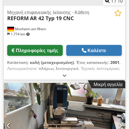
1
/
10
Μηχανή επιφανειακής λείανσης - Κάθετη
REFORM
AR 42 Typ 19 CNC
Monheim am Rhein
1.774 km
Πληροφορίες τιμής
Καλέστε
Κατάσταση:
καλή (μεταχειρισμένη)
, Έτος κατασκευής:
2001
,
Λειτουργικότητα:
πλήρως λειτουργικό
, Τεχνικές λεπτομέρειες
Μήκος λείανσης: 4200 mm Πλάτος λείανσης: 1300 mm Ύψος
τεμαχίου: 550 mm Έλεγχος: SIEMENS 840 D Μαγνητική πλάκα
Μικρή αγγελία
σύσφιξης: 4200 x 1300 mm Διάμετρος κεφαλής με τμήματα:
1400 mm Ταχύτητα περιστροφής κινητήρα λείανσης έως 320
στροφές/λεπτό Κινητήρας λείανσης: 306 kW Βάρος
μηχανήματος περίπου: 50,0 t Απαιτούμενος χώρος περίπου:
m Επιπρόσθετες Πληροφορίες Διαστάσεις τμήματος
(segment): 120/106 x 41 x 250 mm Αριθμός τμημάτων: 1 σετ
= 26 τεμάχια Τροφοδοσία κινητήρα λείανσης: 0,5 - 35 m/min,
ρυθμιζόμενη χωρίς βήματα Εφαρμογή κινητήρα λείανσης: - σε