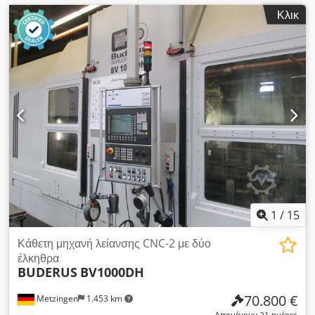
Κλικ
1
/
15
Κάθετη μηχανή λείανσης CNC-2 με δύο
έλκηθρα
BUDERUS
BV1000DH
70.800 €
Metzingen
1.453 km