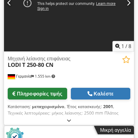
1
/
8
Μηχανή λείανσης επιφάνειας
LODI
T 250-80 CN
Γερμανία
1.555 km
Πληροφορίες τιμής
Καλέστε
Κατάσταση:
μεταχειρισμένο
, Έτος κατασκευής:
2001
,
Τεχνικές λεπτομέρειες: μήκος λείανσης: 2500 mm Πλάτος
λείανσης: 800 mm Ύψος τεμαχίου εργασίας: 800 mm
Οριζόντια κίνηση του τραπεζιού: Διαμήκης διαδρομή: 2700 mm
Μικρή αγγελία
Οριζόντια κίνηση τραπεζιού: Εγκάρσια διαδρομή: 800 mm