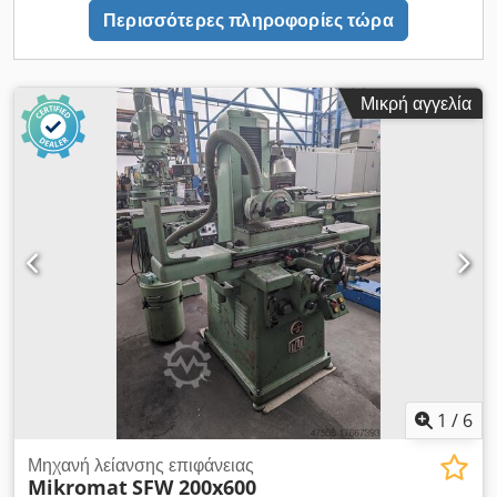
Μαγνητική πλάκα σύσφιξης Progress τύπου FE 200/600; 220V
Περισσότερες πληροφορίες τώρα
/ 110V Δεξαμενή ψυκτικού υγρού Διάφορες βάσεις ποδιών
οδοντωτή ράγα 1000mm *
Μικρή αγγελία
1
/
6
Μηχανή λείανσης επιφάνειας
Mikromat
SFW 200x600