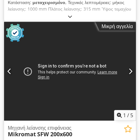
Κατάσταση:
μεταχειρισμένο
, Τεχνικές λεπτομέρειες: μήκος
λείανσης: 1000 mm Πλάτος λείανσης: 315 mm Ύψος τεμαχίου
εργασίας: 390 mm Dodpfx Aou Ngn Sjqiokr Ταχύτητα
τραπέζης: 2,5-25 m/min Επιφάνεια σύσφιξης τραπεζιού: 250 x
Μικρή αγγελία
1000 mm Απόσταση τραπέζι - κέντρο ατράκτου: 550 mm
Διαστάσεις τροχού λείανσης: Ø μέγ. 315 x 13-63 x διάμετρος
οπής Ø 75 mm Τάση ελέγχου: 220 / 50Hz V/Hz Συνολική
απαίτηση ισχύος: 10,5 kW Βάρος μηχανήματος περίπου: 5,0
τόνοι Διαστάσεις μηχανήματος περίπου: ΜxΠxΥ: 3,35 x 1,5 x
2,10 m Το μηχάνημα βρίσκεται επί του παρόντος στο τεχνικό
τμήμα. *
1
/
5
Μηχανή λείανσης επιφάνειας
Mikromat
SFW 200x600