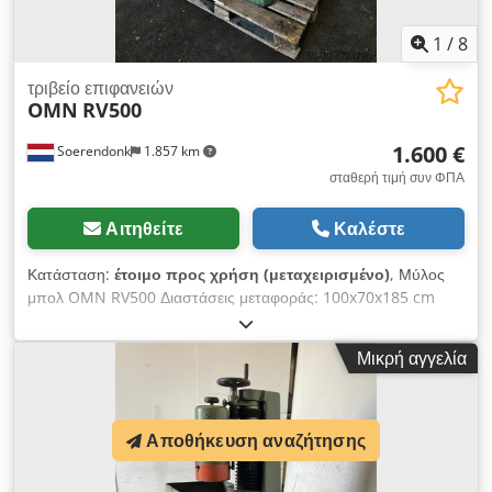
αναρρόφηση σκόνης -συμπεριλαμβανομένης της λάμπας του
μηχανήματος *
1
/
8
τριβείο επιφανειών
OMN
RV500
1.600 €
Soerendonk
1.857 km
σταθερή τιμή συν ΦΠΑ
Αιτηθείτε
Καλέστε
Κατάσταση:
έτοιμο προς χρήση (μεταχειρισμένο)
, Μύλος
μπολ OMN RV500 Διαστάσεις μεταφοράς: 100x70x185 cm
(LxWxH) Διαστάσεις τραπεζιού: 160x300 mm Τοποθεσία:
Hamont-Achel, Βέλγιο Ο πωλητής δεν ευθύνεται για σφάλματα
Μικρή αγγελία
πληκτρολόγησης ή μετάδοσης δεδομένων. Το μηχάνημα
ανταποκρίνεται στην ηλικία του όσον αφορά την εμφάνιση, την
τεχνολογία και τη φθορά- τα μεταχειρισμένα μηχανήματα
πωλούνται χωρίς εγγύηση. Η αναγραφόμενη τιμή δεν
Αποθήκευση αναζήτησης
περιλαμβάνει ΦΠΑ. OMN RV500 μύλος για φλιτζάνια
Διαστάσεις μεταφοράς: 100x70x185 cm (LxWxH) Διαστάσεις