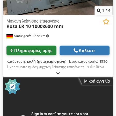
1
/
4
Μηχανή λείανσης επιφάνειας
Rosa
ER 10 1000x600 mm
Kaufungen
1.658 km
Πληροφορίες τιμής
Καλέστε
Κατάσταση:
καλή (μεταχειρισμένη)
, Έτος κατασκευής:
1990
,
1 χρησιμοποιημένη μηχανή λείανσης επιφάνειας make Rosa
τύπος ER 10 έτος κατασκευής 1990 τεχνικά στοιχεία Απόσταση
κίνησης 1000 x 600 mm Μαγνητική πλάκα 1000 x 600 mm
Μικρή αγγελία
Μέγιστο ύψος λείανσης 400 mm Διαμήκης ταχύτητα 2-30
m/min Εγκάρσια ταχύτητα απείρως μεταβλητή 0-3 m/min
Ταχύτητα ατράκτου λείανσης 1450 στροφές ανά λεπτό
Dedpfjuuik Sex Aqijkr Διάμετρος δίσκου λείανσης 400 x 60 x
127 mm Ισχύς κινητήρα δίσκου λείανσης 7,4 KW Διαστάσεις
3900 x 20 50 x 2400 mm Βάρος 6 τόνοι