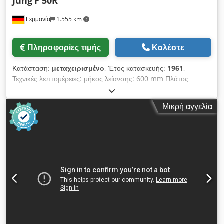
Jung
F 50R
Γερμανία
1.555 km
Πληροφορίες τιμής
Καλέστε
Κατάσταση:
μεταχειρισμένο
, Έτος κατασκευής:
1961
,
Τεχνικές λεπτομέρειες: μήκος λείανσης: 600 mm Πλάτος
λείανσης: 200 mm Ύψος τεμαχίου εργασίας: 270 mm Μήκος
λείανσης: με μαγνήτη: 500 mm Απόσταση κέντρου ατράκτου -
Μικρή αγγελία
επιφάνειας σύσφιξης, ελάχ: 350 mm Ταχύτητα ατράκτου
λείανσης: 1000...4700 στροφές ανά λεπτό Επιφάνεια σύσφιξης
τραπεζιού: 720 x 200 mm Φορτίο τραπέζης: 60 kp Μέγεθος
μαγνητικού δίσκου: 455 x 180 (συνεχές ρεύμα) mm Μαγνητικό
τραπέζι: κατακόρυφη κλίση 90° κατά μήκος τεμάχιο Συνολική
απαίτηση ισχύος: 2,0 (2,7 hp) kW Βάρος μηχανήματος
περίπου: 1600 + 176 kg ανορθωτής kg Διαστάσεις
μηχανήματος περίπου ΠxΠxΥ: 1,4 x 1,8 x 1,7 m Διαστάσεις
μεταφοράς του μηχανήματος: 1,4 x 1,8 x 1,6 m Διαστάσεις
θαλάμου ελέγχου: Μ: 850 x Π: 450 x Υ: 1.100 mm Djdpfou
Ngg Uex Aqiokr Διαστάσεις δίσκου λείανσης: Ø 225 x 20 x