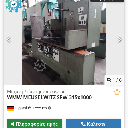
Halberstadt Χώρα προέλευσης: Γερμανία Διάμετρος
κατεργαζόμενου τεμαχίου: 250 mm Μέγιστο μήκος λείανσης:
340 mm Μέγιστο βάρος κατεργαζόμενου τεμαχίου: 50 kg
Μέγιστη διάμετρος τροχού λείανσης: 150 mm Στροφές: 8000
σ.α.λ. Υποδοχή κατεργαζόμενου τεμαχίου: SK 50 Επιπλέον
πληροφορίες: Το μηχάνημα μπορεί να επιθεωρηθεί υπό ρεύμα.
1
/
6
Μηχανή λείανσης επιφάνειας
WMW MEUSELWITZ
SFW 315x1000
Γερμανία
1.555 km
Πληροφορίες τιμής
Καλέστε