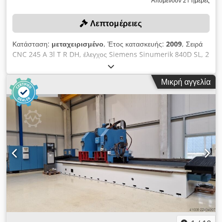
Απομένουν 21 ημέρες
Λεπτομέρειες
Κατάσταση:
μεταχειρισμένο
, Έτος κατασκευής:
2009
, Σειρά
CNC 245 A 3l T R DH, έλεγχος Siemens Sinumerik 840D SL, 2
μονάδες ατράκτου (1x εξωτερική τύπου WMZ· 3x εσωτερική,
κατασκευαστής GMN, τύπου HSX 150-24.000/23 με υποδοχή
Μικρή αγγελία
εργαλείου HSK 63· περιστροφικό συγκρότημα λείανσης), 2
εγκάρσια τραπέζια, 2x άξονας C, 2x μαγνητική τσοκ Ø 800
mm, μέγ. διάμετρος κατεργαζόμενου τεμαχίου 1.000 mm,
μέγιστο μήκος κατεργαζόμενου τεμαχίου 400 mm, μέγ.
στροφές ατράκτου 1.000 σ.α.λ., διαδρομή τραπεζιού άξονας
X1/X2 885 mm, διαδρομή τραπεζιού άξονας Z1/Z2 1.000 mm,
4 τραπεζοδιαμορφωτές, ηλεκτρονική διάταξη εξισορρόπησης
MPM, σύστημα ψυκτικού υγρού Liqui, τύπου KSS-Anlage
MTBF V500, MW250, χωρητικότητα 1.900 l, ταινιοφίλτρο,
σύστημα ψύξης Hyfra, μεταφορέας ρινισμάτων, ηλεκτρικοί και
χειριστηριακοί πίνακες, πλατφόρμα στήριξης, συγκρότημα
τραπεζιού, 5 τεμαχίων, 3 συρταριέρες, 5 ράγες εξαγωγής,
περιλαμβάνει εργαλεία ρύθμισης και εξαρτήματα μηχανήματος.
Dkjdpjzgvlyofx Aqier