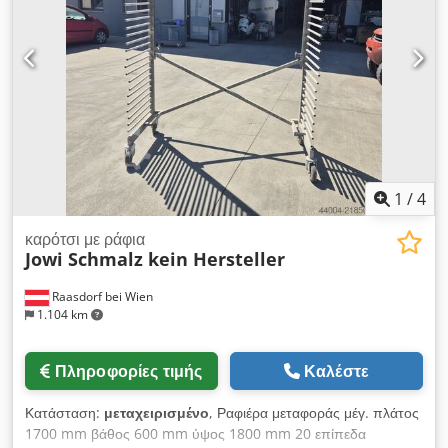
περιστρεφόμενοι τροχοί για χειρισμό ( 2 με ασφάλιση) Λαβή
χειρισμού Συνολικές διαστάσεις: καρότσι κλειστό mm 1500 x
400 x 1900 h - καρότσι μέγιστο άνοιγμα mm 1650 x 3000 x
1900 h Συνολικές διαστάσεις για μεταφορά: mm 1500 x 400 x
1900 h Βάρος kg 115
1
/
4
καρότσι με ράφια
Jowi Schmalz kein Hersteller
Raasdorf bei Wien
1.104 km
Πληροφορίες τιμής
Καλέστε
Κατάσταση:
μεταχειρισμένο
, Ραφιέρα μεταφοράς μέγ. πλάτος
1700 mm βάθος 600 mm ύψος 1800 mm 20 επίπεδα