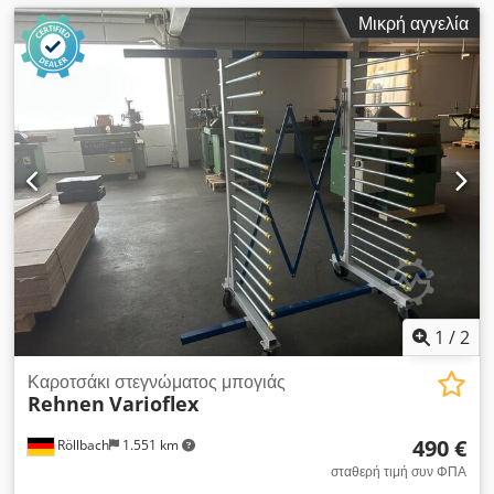
Μικρή αγγελία
1
/
2
Καροτσάκι στεγνώματος μπογιάς
Rehnen
Varioflex
490 €
Röllbach
1.551 km
σταθερή τιμή συν ΦΠΑ