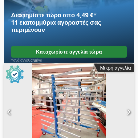
ράφι Bitburg Κορυφαία προϊόντα σε εξαιρετικές τιμές
Μπορούμε να κάνουμε αποστολή μέσω της UPS.
Διαφημίστε τώρα από 4,49 €
*
Dkedpfsbzmafjx Amyjr
11 εκατομμύρια αγοραστές
σας
περιμένουν
Καταχωρίστε αγγελία τώρα
*ανά αγγελία/μήνα
Μικρή αγγελία