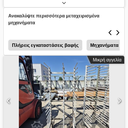
Dkedpfxjy Nawbe Amysr κινητή
Ανακαλύψτε περισσότερα μεταχειρισμένα
μηχανήματα
ς
Πλήρεις εγκαταστάσεις βαφής
Μηχανήματα ανά
Μικρή αγγελία