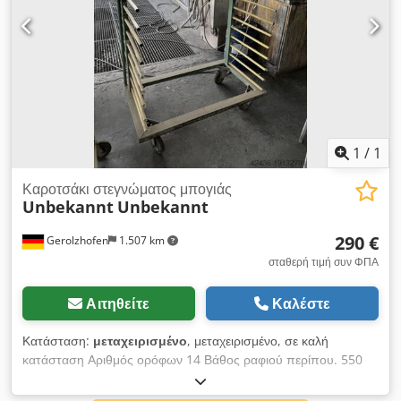
1
/
1
Καροτσάκι στεγνώματος μπογιάς
Unbekannt
Unbekannt
290 €
Gerolzhofen
1.507 km
σταθερή τιμή συν ΦΠΑ
Αιτηθείτε
Καλέστε
Κατάσταση:
μεταχειρισμένο
, μεταχειρισμένο, σε καλή
κατάσταση Αριθμός ορόφων 14 Βάθος ραφιού περίπου. 550
χιλιοστά Απαιτούμενος χώρος περίπου. 1200 χιλ. x 800 χιλ. x
175 χιλ. Τοποθεσία αποθήκευσης 97447 Gerolzhofen,