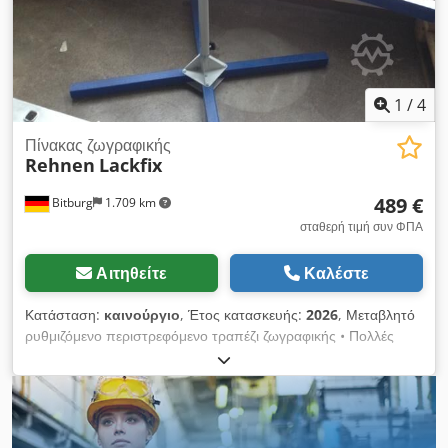
1
/
4
Πίνακας ζωγραφικής
Rehnen
Lackfix
489 €
Bitburg
1.709 km
σταθερή τιμή συν ΦΠΑ
Αιτηθείτε
Καλέστε
Κατάσταση:
καινούργιο
, Έτος κατασκευής:
2026
, Μεταβλητό
ρυθμιζόμενο περιστρεφόμενο τραπέζι ζωγραφικής • Πολλές
επιλογές ρύθμισης για μικρά και μεγάλα τεμάχια εργασίας •
Σταθερά • Από ένα άτομο στη λαβή, άκαμπτοι βραχίονες και
ρυθμιζόμενοι περιστρεφόμενοι βραχίονες • Ρυθμιζόμενο ύψος
Τεχνικά χαρακτηριστικά: Μήκος: 1850 mm Πλάτος: 800 mm
Ύψος: 1000-1300 mm Χωρητικότητα: 300 kg Θέση: Από το