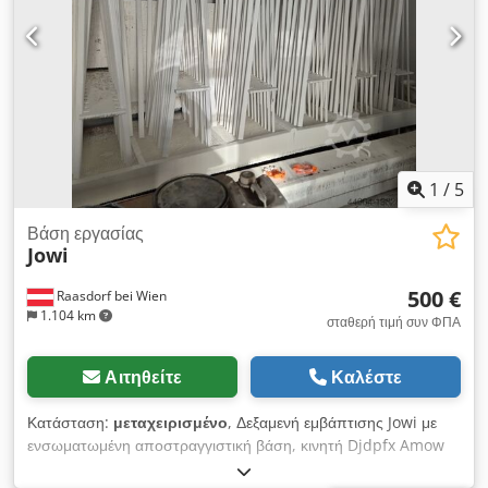
1
/
5
Βάση εργασίας
Jowi
500 €
Raasdorf bei Wien
1.104 km
σταθερή τιμή συν ΦΠΑ
Αιτηθείτε
Καλέστε
Κατάσταση:
μεταχειρισμένο
, Δεξαμενή εμβάπτισης Jowi με
ενσωματωμένη αποστραγγιστική βάση, κινητή Djdpfx Amow
Sdmkjyjkr