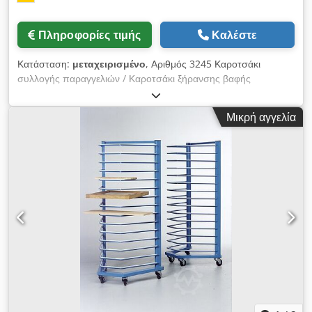
Πληροφορίες τιμής
Καλέστε
Κατάσταση:
μεταχειρισμένο
, Αριθμός 3245 Καροτσάκι
συλλογής παραγγελιών / Καροτσάκι ξήρανσης βαφής
Reinhold Beck Maschinenbau Trapez Μεταχειρισμένο, σε
καλή κατάσταση Συνολικά διαθέσιμα 16 τεμάχια Για
Μικρή αγγελία
εξοικονόμηση χώρου αποθήκευση έως την περαιτέρω
επεξεργασία Για βαμμένες πλάκες, δοκάρια ή προφίλ Πλάτος
ραφιού: 500 - 2000 mm Βάθος ραφιού: 510 mm 15 επίπεδα,
επενδυμένα με καουτσούκ ή αφρώδες υλικό Dkjdpjxpilxefx
Amyor Απόσταση μεταξύ επιπέδων περίπου 78 mm Φορτίο
ανά επίπεδο: 40 kg (συνολικά 600 kg) Μετακινούμενο, εν μέρει
με φρένο Τροχοί σε διάφορες εκδόσεις Διαστάσεις μεταφοράς
περίπου 800 x 700 x 1850 mm (ΜxΠxΥ) Βάρος περίπου 90 kg
Πώληση εξ ονόματος πελάτη, από τοποθεσία πλησίον 73430
Aalen, χωρίς αποσυναρμολόγηση, χωρίς μεταφορά και
εγκατάσταση Αποσυναρμολόγηση, φόρτωση και μεταφορά
από εμάς διατίθενται προαιρετικά Λάθη στην περιγραφή και την
τιμή επιφυλάσσονται Για αποφυγή τυχόν παρανοήσεων,