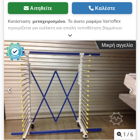
Αιτηθείτε
Καλέστε
Κατάσταση:
μεταχειρισμένο
, Το άνετο ραφιέρα Varioflex
προορίζεται για ευέλικτη και απαλή τοποθέτηση βαμμένων
τεμαχίων. Επιπλέον, οι τέσσερις περιστρεφόμενοι τροχοί του
επιτρέπουν και τη μεταφορά των τεμαχίων. Η στιβαρή
Μικρή αγγελία
σωληνωτή κατασκευή πλαισίου ρυθμίζεται από 200 έως 2000
mm. Με 17 εσωτερικούς και 17 εξωτερικούς βραχίονες ανά
πλευρά, το καρότσι μπορεί να αντέξει βάρος έως 400 kg με
ομοιόμορφη κατανομή του φορτίου. Οι αποσπώμενοι
εσωτερικοί και εξωτερικοί βραχίονες μπορούν να αφαιρεθούν
και να τοποθετηθούν ξανά στην πίσω πλευρά. Όταν δεν
χρησιμοποιείται, η ραφιέρα μπορεί να συναρμολογηθεί ώστε να
εξοικονομεί χώρο. Προαιρετικά αξεσουάρ - Βραχίονες
επενδυμένοι με πλαστικό - Επιπλέον σχάρα Τεχνικά
χαρακτηριστικά: Μήκος: 200 - 2000 mm Βάθος: 870 - 1180
mm Ύψος: 1855 mm Μήκος βραχίονα: 650 mm,
επεκτεινόμενο έως 1150 mm Ελεύθερη απόσταση μεταξύ
βραχιόνων: 70 mm Φορτίο: 400 kg Διαθεσιμότητα: Άμεση
Djdpfxjzk Npae Amyekr Τοποθεσία αποθήκης: Röllbach
1
/
6