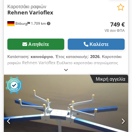
Καροτσάκι ραφιών
Rehnen
Varioflex
749 €
Bitburg
1.709 km
VB συν ΦΠΑ
Αιτηθείτε
Καλέστε
Κατάσταση:
καινούργιο
, Έτος κατασκευής:
2026
, Καροτσάκι
ραφιών Rehnen Varioflex Ευέλικτο καροτσάκι στεγνώματος
χρωμάτων Στιβαρή κατασκευή σωληνωτού πλαισίου 17 ράφια
Επεκτεινόμενο και ασφαλιζόμενο από 200 έως 2000 mm 4
Μικρή αγγελία
περιστρεφόμενοι τροχοί από πολυαμίδιο Φέρουσα ικανότητα
400 kg Σωλήνες στήριξης γαλβανισμένοι Προαιρετικά:
πρόσθετη τσουγκράνα Μήκος: 200 - 2000 mm
Dkedpjbumtisfx Amysr Βάθος: 870 - 1180 mm Ύψος: 1980
mm Μήκος σωλήνα στήριξης: 650 mm Επεκτείνεται σε: 1150
mm Διάκενο μεταξύ των σωλήνων: 60 mm Ικανότητα φορτίου:
400 kg Άμεσα διαθέσιμο Το καροτσάκι μπορεί επίσης να
αποσταλεί για 75,- ευρώ καθαρά στη Γερμανία