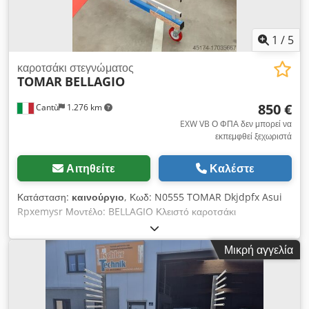
1
/
5
καροτσάκι στεγνώματος
TOMAR
BELLAGIO
850 €
Cantù
1.276 km
EXW VB Ο ΦΠΑ δεν μπορεί να
εκπεμφθεί ξεχωριστά
Αιτηθείτε
Καλέστε
Κατάσταση:
καινούργιο
, Κωδ: N0555 TOMAR Dkjdpfx Asui
Rpxemysr Μοντέλο: BELLAGIO Κλειστό καροτσάκι
στεγνώματος διπλού σταυρού για στέγνωμα χρωμάτων, πάνελ,
καλούπια, κουφώματα, διάφορα υλικά Ελάχιστη απόσταση
Μικρή αγγελία
μεταξύ των ορθοστατών mm 300 Μέγιστη απόσταση μεταξύ
ορθοστατών mm 2600 Μήκος βραχιόνων ανά πλευρά mm 780
Χρήσιμο διάκενο μεταξύ βραχιόνων mm 120 Ν° 20 Ράφια με
επικάλυψη Pvc Χωρητικότητα φορτίου kg 300 Ν° 4