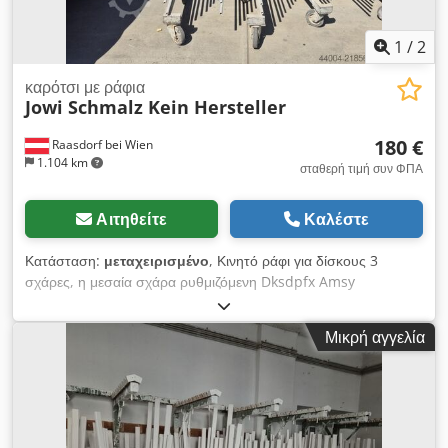
1
/
2
καρότσι με ράφια
Jowi Schmalz Kein Hersteller
180 €
Raasdorf bei Wien
1.104 km
σταθερή τιμή συν ΦΠΑ
Αιτηθείτε
Καλέστε
Κατάσταση:
μεταχειρισμένο
, Κινητό ράφι για δίσκους 3
σχάρες, η μεσαία σχάρα ρυθμιζόμενη Dksdpfx Amsy
Naqboysr Απαιτούμενος χώρος Πλάτος 800 x Βάθος 600 x
Ύψος 1800 mm 20 επίπεδα Καθαρές αποστάσεις περίπου 10
Μικρή αγγελία
cm 5 τεμάχια διαθέσιμα στην αποθήκη