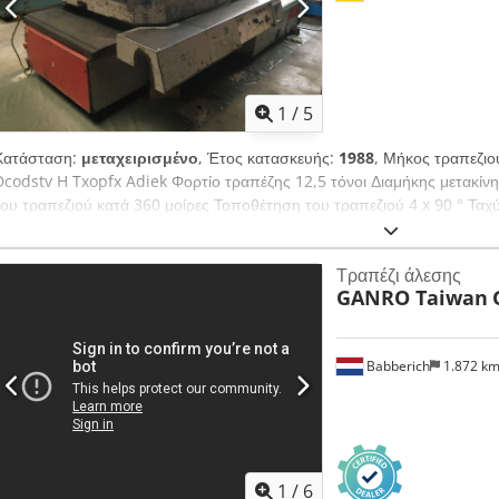
1
/
5
Κατάσταση:
μεταχειρισμένο
, Έτος κατασκευής:
1988
, Μήκος τραπεζι
Dcodstv H Txopfx Adiek Φορτίο τραπέζης 12,5 τόνοι Διαμήκης μετακί
του τραπεζιού κατά 360 μοίρες Τοποθέτηση του τραπεζιού 4 x 90 ° Ταχ
mm/min Συνολική απαίτηση ισχύος 4 kW Βάρος μηχανήματος περίπου 
Τραπέζι άλεσης
GANRO Taiwan
Babberich
1.872 k
1
/
6