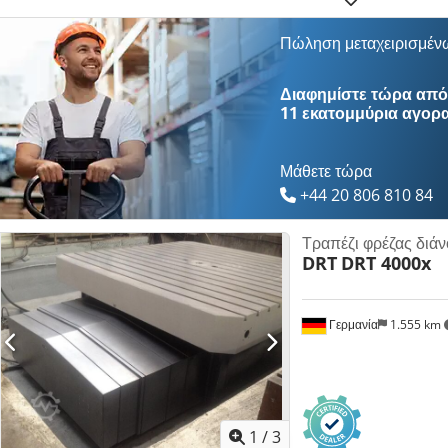
Πώληση μεταχειρισμέν
Διαφημίστε τώρα από 
11 εκατομμύρια αγορ
Μάθετε τώρα
+44 20 806 810 84
Τραπέζι φρέζας διάν
DRT
DRT 4000x
Γερμανία
1.555 km
1
/
3