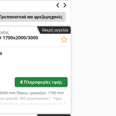
Τρυπανιστικά και φρεζομηχανές
Διάτρηση Τραπέζι Ε
Μικρή αγγελία
οιξης
 1700x2000/3000
Πληροφορίες τιμής
ύ: 2000 mm Πλάτος τραπεζιού: 1700 mm
νο τραπέζι: 360 μηχανοκίνητα ° Ύψος
0 kw Βάρος μηχανήματος περίπου: 14,2
ασκευάστηκε το 1985 και ανακαινίστηκε
οδηγό επίπεδης πλατφόρμας