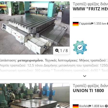
Τραπέζι φρέζας διάν
(5000x1380mm). Ο περιστροφικός άξονας (B) είναι τοποθετημένος υδρο
WMW "FRITZ HE
τοποθέτησης, ο οποίος είναι στερεωμένος. 9x υποδοχές Τ σύμφωνα μ
b=51mm- c=21mm των οποίων η απόσταση κέντρου-κέντρου = 160mm
Γερμανία
1.555 km
1
/
8
Κατάσταση:
μεταχειρισμένο
, Τεχνικές λεπτομέρειες: Μήκος τραπεζιο
Φορτίο τραπεζιού: 12,5 τόνοι Διαμήκης μετακίνηση του τραπεζιού: 12
Περιστροφή τραπεζιού: 360 μοτέρ ° Τοποθέτηση τραπεζιού: 4x90 ° Ταχύ
mm/min. Ύψος πάνω από το δάπεδο: 920 mm Τροφοδοσία ρεύματος: 3
Βάρος μηχανήματος περίπου: 7,6 τόνοι Διαστάσεις μηχανήματος ΜxΠxΥ:
Τραπέζι φρέζας διάν
διατρητικής μηχανής, χειρισμός μέσω πίνακα ελέγχου Υποδοχές Τ σ
UNION
TI 1800
b=52mm- c=21mm *
Krefeld
1.808 km