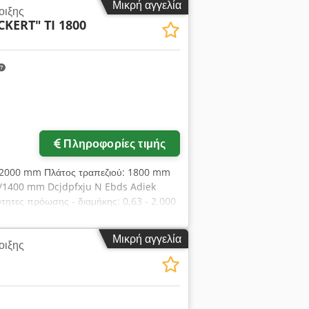
Μικρή αγγελία
οιξης
στατικά, Ο άξονας Β ως άξονας
CKERT"
TI 1800
ε το DIN 650 και 508: a=28mm- h=54mm-
. Dsdpfx Adsu N D Sboiock *
Πληροφορίες τιμής
ύ: 2000 mm Πλάτος τραπεζιού: 1800 mm
50/1400 mm Dcjdpfxju N Ebds Adiek
τητες πρόωσης - διαμήκης: 0,63 - 2.000
80 V Συνολική απαίτηση ισχύος: 6 kW
 3,8 x 2,25 x 0,95 m Συμβατικό τραπέζι
Μικρή αγγελία
οιξης
ύμφωνα με το DIN 650: α=28mm- h=49mm-