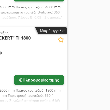
ύ: 4000 mm Πλάτος τραπεζιού: 4000 mm
εριστρεφόμενο τραπέζι: Β-άξονας: 360 °
τραβέρσα: Άξονας Β: 0,05 - 2 στροφές/
στατικούς οδηγούς. Υδροστατική στήριξη
.190 χλστ Υδραυλικές κλειδαριές
Μικρή αγγελία
οιξης
1 υδροστατικός κυκλικός οδηγός για τον
CKERT"
TI 1800
ς Heidenhain για τον άξονα Β - Οπτική
χου και ένας πίνακας δεν
Πληροφορίες τιμής
ύ: 2000 mm Πλάτος τραπεζιού: 1800 mm
0 mm Περιστροφή τραπεζιού: 360 °
mm/rev Συνολική απαίτηση ισχύος: 6 kW
: 3,82 x 2,25 x 0,92 m Dcsdpfx Aeu N D