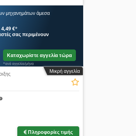
ων μηχανημάτων άμεσα
4,49 €
*
αστές
σας περιμένουν
Καταχωρίστε αγγελία τώρα
*ανά αγγελία/μήνα
Μικρή αγγελία
οιξης
Πληροφορίες τιμής