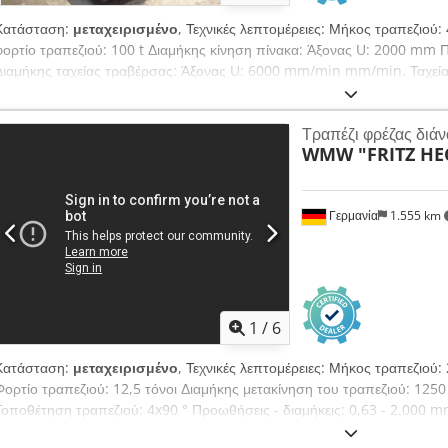
Κατάσταση:
μεταχειρισμένο
, Τεχνικές λεπτομέρειες: Μήκος τραπεζιο
φορτίο τραπεζιού: 100 t Διαμήκης κίνηση πίνακα: Άξονας U: 2000 mm Π
Διαμήκης ταχείας τραβέρσας: Άξονας U: 6000 mm/min mm/min. Ταχεία 
λεπτό τραπέζι γεώτρησης Οι άξονες U και B είναι εξοπλισμένοι με υδρο
ή στήριξη ρουλεμάν : Υδροστατική στήριξη Ø ζεύξης πέμπτου τροχού: 2
Τραπέζι φρέζας διάν
Dsdpfou N D Tljx Adieck - 3 υδροστατικοί οδηγοί για διαμήκη κίνηση - 
WMW "FRITZ HE
περιστροφικό άξονα σύστημα εντοπισμού θέσης: - Κωδικοποιητής γωνία
κλίμακα Heidenhain για τον άξονα U Οι σερβοκινητήρες, ο πίνακας ελέγ
περιλαμβάνονται στην παράδοση. *
Γερμανία
1.555 km
1
/
6
Κατάσταση:
μεταχειρισμένο
, Τεχνικές λεπτομέρειες: Μήκος τραπεζιο
Φορτίο τραπεζιού: 12,5 τόνοι Διαμήκης μετακίνηση του τραπεζιού: 125
Τοποθέτηση τραπεζιού: 4x90 ° Προωθήσεις - διαμήκεις: 0,63 - 2.000 
Βάρος μηχανήματος περίπου: 7,6 τόνοι Διαστάσεις μηχανήματος ΜxΠxΥ