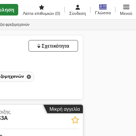
ώληση
Γλώσσα
Λίστα επιθυμιών
(0)
Σύνδεση
Μενού
έζια φρεζομηχανών
Σχετικότητα
εζομηχανών
Μικρή αγγελία
οιξης
S3A