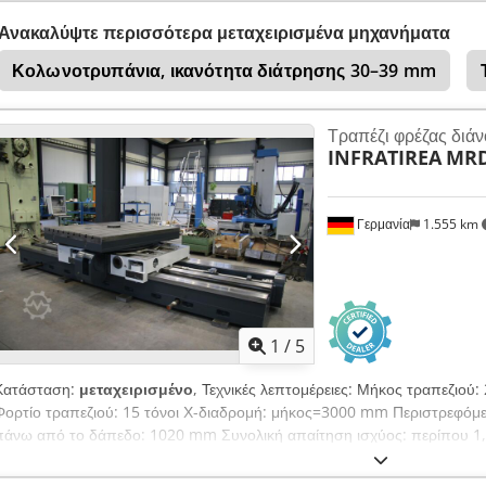
Szsdisk Συμβατικό τραπέζι διατρητικής φρέζας *
Ανακαλύψτε περισσότερα μεταχειρισμένα μηχανήματα
Κολωνοτρυπάνια, ικανότητα διάτρησης 30–39 mm
Τραπέζι φρέζας διάν
INFRATIREA
MRD
Γερμανία
1.555 km
1
/
5
Κατάσταση:
μεταχειρισμένο
, Τεχνικές λεπτομέρειες: Μήκος τραπεζιο
Φορτίο τραπεζιού: 15 τόνοι Χ-διαδρομή: μήκος=3000 mm Περιστρεφόμε
πάνω από το δάπεδο: 1020 mm Συνολική απαίτηση ισχύος: περίπου 1,
τόνοι Διαστάσεις: 5,7x2,1x1,0 m Το τραπέζι του διατρητικού μύλου κατ
μερικώς το 2023 (εκ των υστέρων). Το τραπέζι είναι τοποθετημένο σε 