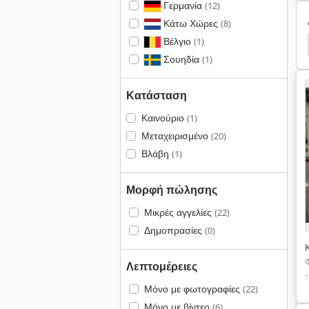
Γερμανία
(12)
Κάτω Χώρες
(8)
Βέλγιο
(1)
Heckert
Fraes Fritz
Demmeler
Froriep
Σουηδία
(1)
Κατάσταση
Καινούριο
(1)
Μεταχειρισμένο
(20)
Βλάβη
(1)
Μορφή πώλησης
Μικρές αγγελίες
(22)
Δημοπρασίες
(0)
Λεπτομέρειες
Μόνο με φωτογραφίες
(22)
Μόνο με βίντεο
(6)