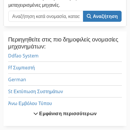
μεταχειρισμένες μηχανές.
Αναζήτηση
Περιηγηθείτε στις πιο δημοφιλείς ονομασίες
μηχανημάτων:
Ddfao System
Ff Συμπιεστή
German
St Εκτύπωση Συστημάτων
Άνω Εμβόλου Τύπου
Εμφάνιση περισσότερων
Ένωση Με Εντορμία Μηχάνημα
Αγγίζοντας Με Σφιγκτήρες