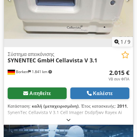
Siemens 1,8 Philips Xbpcno7r Πλάκες συμπίεσης: 18x24 cm
ύψος άκρη Philips Axillae κουπί 21cm x 9cm, 28x27x9 cm
Συμπίεση σημείου επαφής 8cm Πίνακας μεγεθυνσης x1.8 Αυτό
το σύστημα είναι σε πολύ καλή καλλυντική και λειτουργική
κατάσταση. Έχει αποεγκατασταθεί επαγγελματικά και είναι
διαθέσιμο για άμεση πώληση. επιτραπέζια πινακίδα τραπέζι
μαγνητικής ίνας Dwsdpfx Aiedqil Ae Isa
1
/
9
Σύστημα απεικόνισης
SYNENTEC GmbH
Cellavista V 3.1
2.015 €
Borken
1.841 km
VB συν ΦΠΑ
Αιτηθείτε
Καλέστε
Κατάσταση:
καλή (μεταχειρισμένη)
, Έτος κατασκευής:
2011
,
SynenTec Cellavista V 3.1 Cell Imager Dsdpfjwv Rayex Ai
Iswa Κατασκευαστής: SynenTec Μοντέλο: Cellavista V 3.1
Ανάλυση: Έως 0,35 μm με 40x μεγέθυνση Επιλογές
μεγέθυνσης: 2x, 4x, 10x, 20x, 40x Φωτισμός: Φωτεινό πεδίο