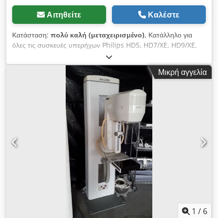
Αιτηθείτε
Καλέστε
Κατάσταση:
πολύ καλή (μεταχειρισμένο)
, Κατάλληλο για
όλες τις συσκευές υπερήχων Philips HD5, HD7/XE, HD9/XE,
HD11/XE Μπορούμε να σας προσφέρουμε αυτούς τους
κυρτούς καθετήρες υπερήχων τύπου "Philips" C5-2 Curved
Μικρή αγγελία
Array από ομοσπονδιακά αποθέματα. Οι καθετήρες
προέρχονται από συσκευές από ομοσπονδιακά αποθέματα
των ετών 2011-2016, οι οποίες διατηρήθηκαν σε απόθεμα για
αποθηκευτικούς σκοπούς και δεν χρησιμοποιήθηκαν ποτέ
εμπορικά. Ήταν συνδεδεμένοι μόνο για ετήσιο έλεγχο, αλλά
κατά τα άλλα δεν χρησιμοποιούνταν. Η κατάσταση είναι οπτικά
και τεχνικά άψογη, οι ανιχνευτές λειτουργούν χωρίς
περιορισμούς και μπορούν να χρησιμοποιηθούν άμεσα.
Dodpfjuh Tu Tox Ai Iowa Η τιμή αφορά πάντα έναν αισθητήρα
όπως περιγράφεται. Η αποστολή πραγματοποιείται εντός
τριών εργάσιμων ημερών από την παραλαβή της πληρωμής με
DPD. Για λόγους ευθύνης, δεν πωλούμε απευθείας σε ιδιώτες -
ωστόσο, οι ιδιώτες αγοραστές έχουν τη δυνατότητα να
αγοράσουν τις συσκευές "για λογαριασμό του πελάτη". Τα
1
/
6