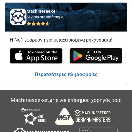
Ράφι Με Εναλλασσόμενες Εικόνες
Machineseeker
Δωρεάν στο κατάστημα
Συσκευές Καθαρισμού Με Ξηρό Ατμό
Σύστημα Διανομής
Η Νο1 εφαρμογή για μεταχειρισμένα μηχανήματα!
Σύστημα Μεταφοράς
Τι Επέκτασης
Υποστήριγμα-Με Άξονα
Περισσότερες πληροφορίες
Όλα Τα
Machineseeker.gr είναι επίσημος χορηγός του: