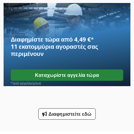
Αρχίζει Με Στοίβα
Είδα Άξονα Διαμέτρου 30 Mm
Εξετάστε Μεταφορών
Διαφημίστε τώρα από 4,49 €
*
11 εκατομμύρια αγοραστές
σας
Θραυστήρας Με Σιαγόνες
περιμένουν
Καλάθια Μεταφοράς
Κατασκευών Και Κατεδαφίσεων
Καταχωρίστε αγγελία τώρα
Κατηγορίες
*ανά αγγελία/μήνα
Με Σιλικόνη
Μεταφορά Στηρίγματα
Διαφημιστείτε εδώ
Μεταφορές
Οδηγηση