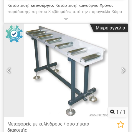
Κατάσταση:
καινούργιο
, Κατάσταση: καινούργιο Χρόνος
παράδοσης: περίπου 8 εβδομάδες από την παραγγελία Χώρα
προέλευσης: Γερμανία Τιμή: 3.278 € Μήκος: 3.000 mm Ύψος
εργασίας: 820 - 940 mm Μέγιστη φέρουσα ικανότητα ανά
Μικρή αγγελία
μέτρο: 300 kg/m Dedpfxswirnle Anljwa Πλάτος κυλίνδρων:
350 mm Διάμετρος κυλίνδρων: 63 x 3 mm Διάμετρος άξονα:
15 mm Μέγιστο μήκος μέτρησης: 2.600 mm Βήμα κυλίνδρων:
250 mm Με κλίμακα σε mm και μεγεθυντικό φακό ανάγνωσης
στο βαγόνι τερματισμού Διάδρομος κυλίνδρων και μετρητική
διαδρομή με χειροκίνητο σύστημα μέτρησης και σταθερή
επίπεδη χαλύβδινη ράγα ακριβείας Βαγόνι τερματισμού με 6
ρουλεμάν, μετακινείται και κλειδώνει χειροκίνητα Σταμάτημα
υλικού αναδιπλούμενο ΔΙΑΘΕΣΙΜΑ ΚΑΙ ΑΛΛΑ ΜΗΚΗ: 2 μέτρα
2.719 € 4 μέτρα 4.162 € ΕΠΙΛΟΓΕΣ: Βραχίονας στοπ υλικού με
ελατήριο, ρυθμιζόμενος μέχρι το μηδέν και με χειροκίνητη
αναδίπλωση προς τα πίσω SZ 05 528 € Κάλυμμα ανάμεσα
στους φέροντες κυλίνδρους, γαλβανισμένο ανά τρέχον μέτρο
SZ 06 122 € ΚΑΙ ΑΛΛΑ ΜΗΚΗ ΚΑΙ ΠΛΑΤΗ ΚΥΛΙΝΔΡΩΝ
1
/
1
ΚΑΤΟΠΙΝ ΖΗΤΗΣΗΣ. (Ενδεικτική φωτογραφία)
Μεταφορείς με κυλίνδρους / συστήματα
διακοπής