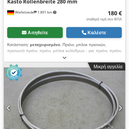
Kasto
Rollenbreite 280 mm
180 €
Wiefelstede
1.891 km
σταθερή τιμή συν ΦΠΑ
Αιτηθείτε
Καλέστε
Κατάσταση:
μεταχειρισμένο
, Πριόνι, μπλοκ πριονιών,
πριονωτό πριόνι, πριόνι, μπλοκ κυλίνδρων - για: πριόνι, πριόνι,
κρύο κυκλικό πριόνι - Ύψος τροχών: 475 mm ρυθμιζόμενο -
Πλάτος ρόλου: 280 mm - Διαστάσεις: 380/380 / H480 mm -
Μικρή αγγελία
Βάρος: 64 κιλό Dwodpsb Hd Uuefx Anlea