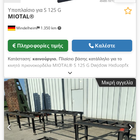
Υποπλαίσιο για S 125 G
MIOTAL®
Mindelheim
1.350 km
Πληροφορίες τιμής
Καλέστε
Κατάσταση:
καινούργιο
, Πλαίσιο βάσης κατάλληλο για το
κινητό πριονοκορδέλα MIOTAL® S 125 G Dwjdow Hxduopfx
Anlea
Μικρή αγγελία