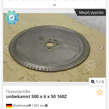
κυκλικό πριόνι - ρόλοι: Ø 89 x 330 mm - Πλάτος ρόλου: 330
mm - Διαστάσεις: 435/580 / H720 mm - Βάρος: 20,5 κιλά
Μικρή αγγελία
Dwjdpfjd Sachex Anlsa
1
/
4
Πριονολεπίδα
unbekannt
500 x 6 x 50 160Z
Wiefelstede
1.891 km