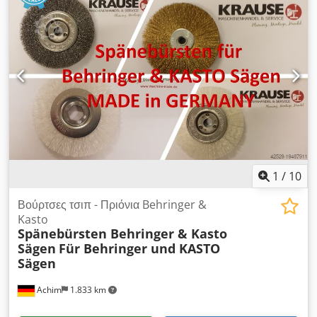
1
/
10
Βούρτσες τσιπ - Πριόνια Behringer &
Kasto
Spänebürsten Behringer & Kasto
Sägen
Für Behringer und KASTO
Sägen
Achim
1.833 km