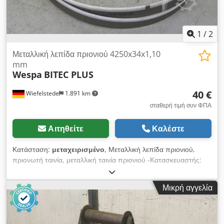
1
/
2
Μεταλλική λεπίδα πριονιού 4250x34x1,10
mm
Wespa
BITEC PLUS
40 €
Wiefelstede
1.891 km
σταθερή τιμή συν ΦΠΑ
Αιτηθείτε
Καλέστε
Κατάσταση:
μεταχειρισμένο
, Μεταλλική λεπίδα πριονιού,
πριονωτή ταινία, μεταλλική ταινία πριονιού -Κατασκευαστής:
Wespa Bitec Plus μεταλλική ταινία πριονιού που δεν
χρησιμοποιείται -Διαστάσεις: 4250x34x1.10 mm 4/6 -Αριθμός:
Μικρή αγγελία
Διαθέσιμα φύλλα 5x -Τιμή: ανά τεμάχιο -Βάρος: 1,3 kg / τεμάχιο
Dedpsgrvd Rsfx Anlowa