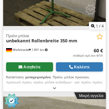
1
/
4
Πριόνι μπλοκ
unbekannt
Rollenbreite 350 mm
60 €
Wiefelstede
1.891 km
σταθερή τιμή συν ΦΠΑ
Αιτηθείτε
Καλέστε
Κατάσταση:
μεταχειρισμένο
, Πριόνι, μπλοκ πριονιών,
πριονωτό πριόνι, πριόνι, μπλοκ κυλίνδρων - για: πριόνι, πριόνι,
κρύο κυκλικό πριόνι - ύψος ρόλου 1335 mm, ρυθμιζόμενο -
Ρόλος: Ø 25 x 350 mm - Διαστάσεις: 550/520 / H970 mm -
Μικρή αγγελία
Βάρος: 13 kg Dodpfx Aofkt Itjnljwa