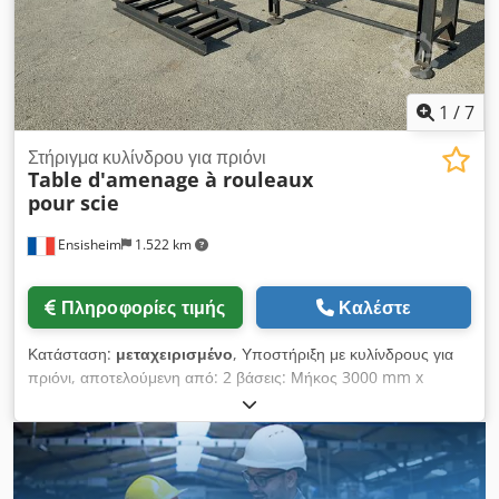
1
/
7
Στήριγμα κυλίνδρου για πριόνι
Table d'amenage à rouleaux
pour scie
Ensisheim
1.522 km
Πληροφορίες τιμής
Καλέστε
Κατάσταση:
μεταχειρισμένο
, Υποστήριξη με κυλίνδρους για
πριόνι, αποτελούμενη από: 2 βάσεις: Μήκος 3000 mm x
Μέγιστο πλάτος 550 mm x Ελάχιστο ύψος 800 mm - Μέγιστο
ύψος 950 mm 1 βάση τοποθετημένη στην πλευρά της
μηχανής (βλ. φωτ.): Μήκος 3000 mm x Μέγιστο πλάτος 550
mm x Ελάχιστο ύψος 800 mm - Μέγιστο ύψος 950 mm
Πλάτος κυλίνδρων: 450 mm Dwjdpfx Aszmxvujnlea