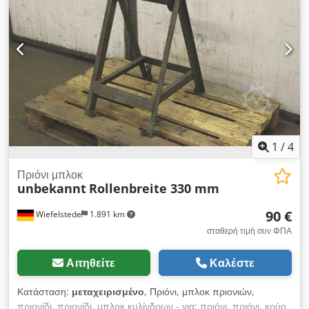
1
/
4
Πριόνι μπλοκ
unbekannt
Rollenbreite 330 mm
90 €
Wiefelstede
1.891 km
σταθερή τιμή συν ΦΠΑ
Αιτηθείτε
Καλέστε
Κατάσταση:
μεταχειρισμένο
, Πριόνι, μπλοκ πριονιών,
πριονίδι, πριονίδι, μπλοκ κυλίνδρων - για: πριόνι, πριόνι, κρύο