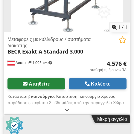
1
/
1
Μεταφορείς με κυλίνδρους / συστήματα
διακοπής
BECK
Exakt A Standard 3.000
4.576 €
Αυστρία
1.095 km
σταθερή τιμή συν ΦΠΑ
Αιτηθείτε
Καλέστε
Κατάσταση:
καινούργιο
, Κατάσταση: καινούργιο Χρόνος
παράδοσης: περίπου 8 εβδομάδες από την παραγγελία Χώρα
προέλευσης: Γερμανία Τιμή: 4.576 € Μήκος: 3.000 mm Ύψος
εργασίας: 820 - 940 mm Μέγ. ικανότητα φόρτωσης ανά μέτρο:
Μικρή αγγελία
300 kg/m Πλάτος κυλίνδρου: 350 mm Διάμετρος κυλίνδρου:
63 x 3 mm Διάμετρος άξονα: 15 mm Μέγ. μήκος μέτρησης:
2.550 mm Βήμα κυλίνδρων: 250 mm Ψηφιακή ένδειξη