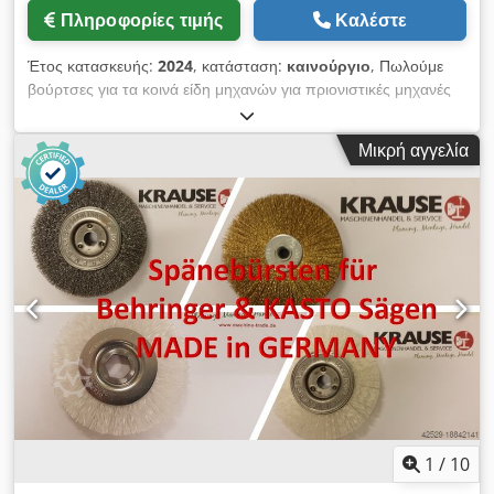
Πληροφορίες τιμής
Καλέστε
Έτος κατασκευής:
2024
, κατάσταση:
καινούργιο
, Πωλούμε
βούρτσες για τα κοινά είδη μηχανών για πριονιστικές μηχανές
Behringer και Kasto. Dwjdpfx Answw Dgisloa Ελάχιστη
ποσότητα παραγγελίας 20 τεμάχια. Είμαστε στην ευχάριστη
Μικρή αγγελία
θέση να απαντήσουμε στα ερωτήματά σας.
1
/
10