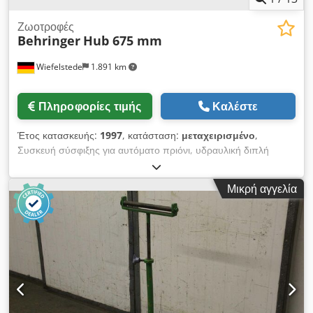
Ζωοτροφές
Behringer
Hub 675 mm
Wiefelstede
1.891 km
Πληροφορίες τιμής
Καλέστε
Έτος κατασκευής:
1997
, κατάσταση:
μεταχειρισμένο
,
Συσκευή σύσφιξης για αυτόματο πριόνι, υδραυλική διπλή
καρότσα, τοποθέτηση μονάδας πριονιού, τροφοδοσία,
τοποθέτηση υλικού - Μονάδα πριονιού υποστήριξης: από
Μικρή αγγελία
αυτόματο πριόνι μπέιζερ Behringer HBP 360 A - Περίγραμμα:
675 mm - Άξονας: Ø 40 mm - Μετρήσεις: δείτε φωτογραφίες -
Διαστάσεις : 720/1545 / H220 mm - Βάρος: 236 kg
Dwjdpogbvnnefx Anlsa