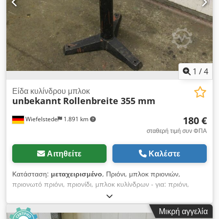
1
/
4
Είδα κυλίνδρου μπλοκ
unbekannt
Rollenbreite 355 mm
180 €
Wiefelstede
1.891 km
σταθερή τιμή συν ΦΠΑ
Αιτηθείτε
Καλέστε
Κατάσταση:
μεταχειρισμένο
, Πριόνι, μπλοκ πριονιών,
πριονωτό πριόνι, πριονίδι, μπλοκ κυλίνδρων - για: πριόνι,
πριόνι, κρύο κυκλικό πριόνι - Ύψος κασέτας: 620-1040 mm
ρυθμιζόμενο - Πλάτος ρόλου: 355 mm - Διαστάσεις: 480/480 /
Μικρή αγγελία
H620 mm - Βάρος : 16 κιλά Dwjdpsd Dh A Tsfx Anlja