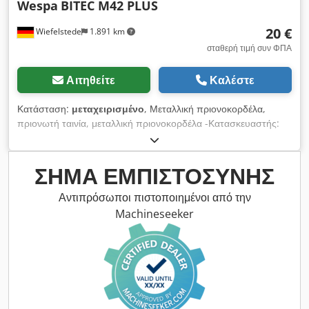
Wespa
BITEC M42 PLUS
20 €
Wiefelstede
1.891 km
σταθερή τιμή συν ΦΠΑ
Αιτηθείτε
Καλέστε
Κατάσταση:
μεταχειρισμένο
, Μεταλλική πριονοκορδέλα,
πριονωτή ταινία, μεταλλική πριονοκορδέλα -Κατασκευαστής:
Wespa, μεταλλική ταινία πριονιού Bitec M42 Plus
αχρησιμοποίητη -Διαστάσεις: 2450x27x0.90 mm 4/6 -Αριθμός:
Διαθέσιμα φύλλα 7x -Τιμή: ανά τεμάχιο -Βάρος: 0,5 kg /κομμάτι
ΣΉΜΑ ΕΜΠΙΣΤΟΣΎΝΗΣ
Dwsdpfogrvfkex Anloa
Αντιπρόσωποι πιστοποιημένοι από την
Machineseeker