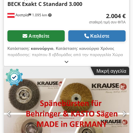
BECK
Exakt C Standard 3.000
2.004 €
Αυστρία
1.095 km
σταθερή τιμή συν ΦΠΑ
Αιτηθείτε
Καλέστε
Κατάσταση:
καινούργιο
, Κατάσταση: καινούργιο Χρόνος
παράδοσης: περίπου 8 εβδομάδες από την παραγγελία Χώρα
προέλευσης: Γερμανία Τιμή: 2.004 € Μήκος: 3.000 mm Ύψος
εργασίας: 820 - 940 mm Μέγιστη φέρουσα ικανότητα ανά
Μικρή αγγελία
μέτρο: 300 kg/m Πλάτος κυλίνδρου: 350 mm Διάμετρος
κυλίνδρων: 63 x 3 mm Διάμετρος άξονα: 15 mm Βήμα
κυλίνδρων: 250 mm Dodpowiq Spefx Anlewa Διαδρομή
τροφοδοσίας / εκφόρτωσης Με πλευρική καθοδήγηση
ΔΙΑΘΕΣΙΜΑ ΜΗΚΗ: 1 μέτρο 1.149 € 2 μέτρα 1.418 € 4 μέτρα
2.405 € 5 μέτρα 3.001 € 6 μέτρα 3.668 € ΠΕΡΙΣΣΟΤΕΡΑ
ΜΗΚΗ ΚΑΙ ΠΛΑΤΗ ΚΥΛΙΝΔΡΩΝ ΚΑΤΟΠΙΝ ΑΙΤΗΣΗΣ.
(Ενδεικτική φωτογραφία)