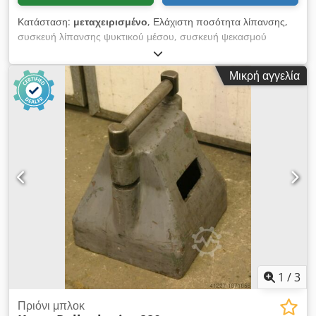
Κατάσταση:
μεταχειρισμένο
, Ελάχιστη ποσότητα λίπανσης,
συσκευή λίπανσης ψυκτικού μέσου, συσκευή ψεκασμού
ψύξης, συσκευή ψεκασμού λαδιού -πνευματικό: κινούμενο -
Tripping: ηλεκτρικό -Δοχείο λαδιού -Διαστάσεις: 200/230 /
Μικρή αγγελία
H375 mm -Βάρος: 2 kg Dsdpfx Anec N Dp Ielowa
1
/
3
Πριόνι μπλοκ