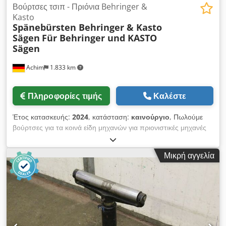
Βούρτσες τσιπ - Πριόνια Behringer &
Kasto
Spänebürsten Behringer & Kasto
Sägen
Für Behringer und KASTO
Sägen
Achim
1.833 km
Πληροφορίες τιμής
Καλέστε
Έτος κατασκευής:
2024
, κατάσταση:
καινούργιο
, Πωλούμε
βούρτσες για τα κοινά είδη μηχανών για πριονιστικές μηχανές
Behringer και Kasto. Dwjdpfx Aev Uau Senlea Ελάχιστη
ποσότητα παραγγελίας 20 τεμάχια. Είμαστε στην ευχάριστη
Μικρή αγγελία
θέση να απαντήσουμε στα ερωτήματά σας.