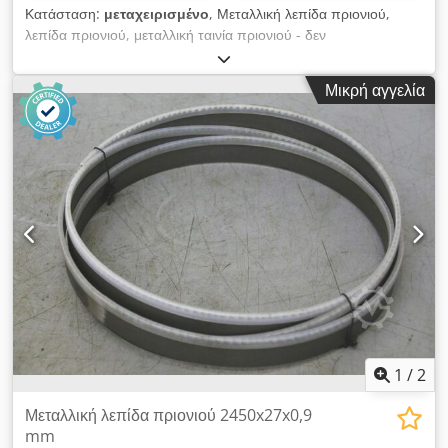
Κατάσταση:
μεταχειρισμένο
, Μεταλλική λεπίδα πριονιού,
λεπίδα πριονιού, μεταλλική ταινία πριονιού - δεν
χρησιμοποιείται σε: αρχική συσκευασία - Διαστάσεις: 2625 x 20
x 0,9 mm - Οδήγηση: 6/10 ZpZ W - Τιμή: ανά τεμάχιο -
Μικρή αγγελία
Αριθμός: 7 τεμάχια - Βάρος: 0,4 kg /κομμάτι Dedod Ttrzepfx
Anljwa
1
/
2
Μεταλλική λεπίδα πριονιού 2450x27x0,9
mm