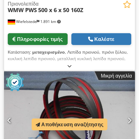
Πριονολεπίδα
WMW PWS
500 x 6 x 50 160Z
Wiefelstede
1.891 km
Πληροφορίες τιμής
Καλέστε
Κατάσταση:
μεταχειρισμένο
, Λεπίδα πριονιού, πριόνι ξύλου,
κυκλική λεπίδα πριονιού, μεταλλική κυκλική λεπίδα πριονιού,
λεπίδα πριονιού από σκληρό μέταλλο-Κατασκευαστής: WMW
PWS, λεπίδα πριονιού Ø 500 x 6 mm - Μέσα: Ø 50 mm -
Μικρή αγγελία
Κύκλος τρύπας: Ø 100 x 17 mm - Αριθμός δοντιών: 160
δόντια -Αριθμός: 8x πριονωτές λεπίδες -Τιμή: ανά τεμάχιο
-Βάρος: 6 kg / τεμάχιο Dodpfxegiiwxj Anlewa
Αποθήκευση αναζήτησης