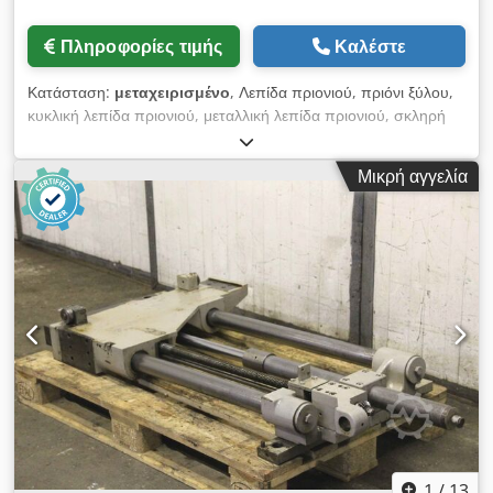
Πληροφορίες τιμής
Καλέστε
Κατάσταση:
μεταχειρισμένο
, Λεπίδα πριονιού, πριόνι ξύλου,
κυκλική λεπίδα πριονιού, μεταλλική λεπίδα πριονιού, σκληρή
μεταλλική λεπίδα πριονιού - Λεπίδα πριονιού: Ø 500 x 6 mm -
Μέσα:-50 mm - Κύκλος τρύπας: Ø 100 x 17 mm - Αριθμός
Μικρή αγγελία
δοντιών: 160 δόντια -Αριθμός: Διαθέσιμα πριόνια 7x -Τιμή: ανά
τεμάχιο -Βάρος: 6,1 kg / τεμάχιο Dodpfx Ajgiiw Hsnlewa
1
/
13