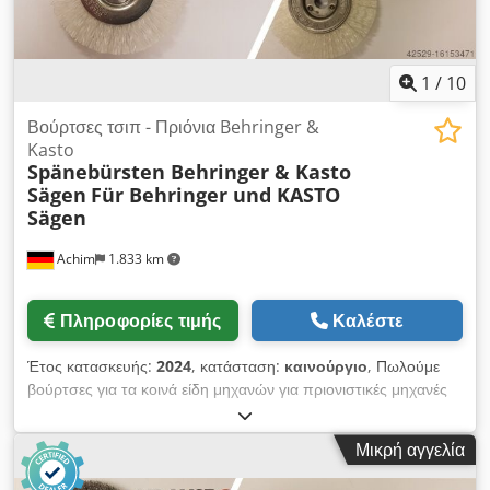
1
/
10
Βούρτσες τσιπ - Πριόνια Behringer &
Kasto
Spänebürsten Behringer & Kasto
Sägen
Für Behringer und KASTO
Sägen
Achim
1.833 km
Πληροφορίες τιμής
Καλέστε
Έτος κατασκευής:
2024
, κατάσταση:
καινούργιο
, Πωλούμε
βούρτσες για τα κοινά είδη μηχανών για πριονιστικές μηχανές
Behringer και Kasto. Dwodpfx Anstp T N Uelsa Ελάχιστη
ποσότητα παραγγελίας 20 τεμάχια. Είμαστε στην ευχάριστη
Μικρή αγγελία
θέση να απαντήσουμε στα ερωτήματά σας.