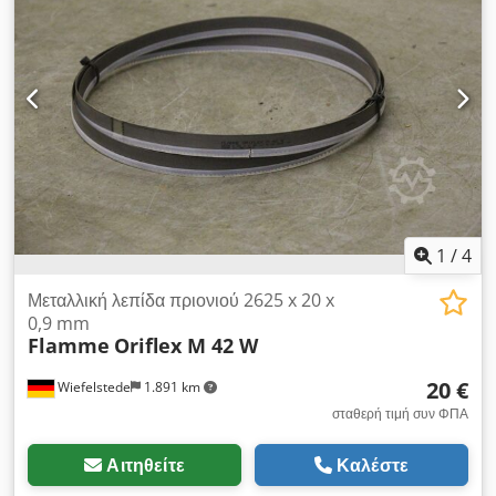
1
/
4
Μεταλλική λεπίδα πριονιού 2625 x 20 x
0,9 mm
Flamme
Oriflex M 42 W
20 €
Wiefelstede
1.891 km
σταθερή τιμή συν ΦΠΑ
Αιτηθείτε
Καλέστε