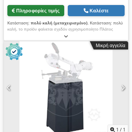
Πληροφορίες τιμής
Καλέστε
Κατάσταση:
πολύ καλή (μεταχειρισμένο)
, Κατάσταση: πολύ
καλή, το προϊόν φαίνεται σχεδόν αχρησιμοποίητο Πλάτος
κυλίνδρου: 350 mm Ρυθμιζόμενο ύψος από 650 mm έως 950
mm Dwedpfezra Rdex Anlsa Τιμή για 3 τεμάχια: 375,--
Μικρή αγγελία
καθαρά
1
/
1