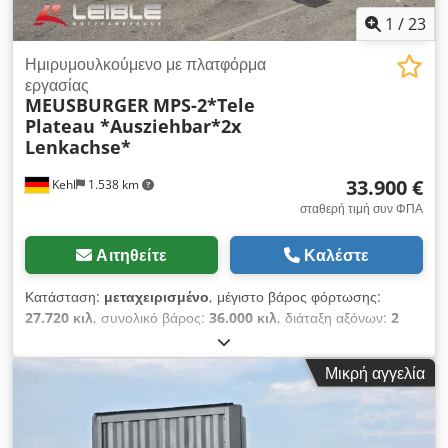
1
/
23
Ημιρυμουλκούμενο με πλατφόρμα
εργασίας
MEUSBURGER
MPS-2*Tele
Plateau *Ausziehbar*2x
Lenkachse*
33.900 €
Kehl
1.538 km
σταθερή τιμή συν ΦΠΑ
Αιτηθείτε
Καλέστε
Κατάσταση:
μεταχειρισμένο
, μέγιστο βάρος φόρτωσης:
27.720 κιλ
, συνολικό βάρος:
36.000 κιλ
, διάταξη αξόνων:
2
άξονες
, πρώτη ταξινόμηση:
10/2014
, επόμενος τεχνικός
έλεγχος (TÜV):
11/2026
, μήκος χώρου φόρτωσης:
13.520 χιλ.
,
Μικρή αγγελία
πλάτος χώρου φόρτωσης:
2.500 χιλ.
, συνολικό πλάτος:
2.550
χιλ.
, Έτος κατασκευής:
2014
, Εξοπλισμός:
ABS
, 2 - Άξονες
Meusburger MPS - 2 Επίπεδες Πλατφόρμες Αριθμός
Πλαισίου: 0M49520 Πλαίσιο / Εξαρτήματα: * Πνευματική