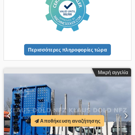
για τους πίσω τροχούς του επικαρίσματος. Dedpfx Aozp
Ayceptokr Πλάκα σύζευξης πάχους περίπου 8 mm, με
σύνδεσμο σύζευξης 2 ιντσών σύμφωνα με το DIN 74080 / ISO
337. Αναρτήσεις: Μηχανισμός ανύψωσης αξόνων στον άξονα
1. Σύστημα τριών αξόνων BPW ECO Air με δισκόφρενα Ø
περίπου 370 mm, μετατόπιση 120. Πνευματική ανάρτηση
περίπου 260 mm διαδρομή. Ελαστικά οχήματος: Ελαστικά 6,
Περισσότερες πληροφορίες τώρα
445/45 R 19,5, 160J. Εξαρτήματα πλαισίου: Υποστηρίγματα
συμπλέκτη μηχανικά με βάση εξισορρόπησης, περίπου 24 τ.
ικανότητα ανύψωσης, λειτουργία από τη μία πλευρά προς την
κατεύθυνση της οδήγησης στη δεξιά πλευρά. Πλευρική
Μικρή αγγελία
προστατευτική διάταξη που αναδιπλώνεται χωρίς εργαλεία
προς την κατεύθυνση της οδήγησης αριστερά και δεξιά. Θέση
αποθήκευσης εφεδρικού τροχού με βαρούλκο
συμπεριλαμβανομένου 1 σετ στερέωσης τροχού,
τοποθετημένη πίσω από το σύστημα αξόνων. Θέση
αποθήκευσης για 16 τεμ. τετράγωνων μεταλλικών ράβδων
περίπου 80 x 80 x 1.990 mm, τοποθετημένα πλευρικά στη
διαμήκη δοκό προς την κατεύθυνση της οδήγησης αριστερά
Αποθήκευση αναζήτησης
και δεξιά. Κουτί εργαλείων από πλαστικό, αδιάβροχο,
διαστάσεις (εσωτερικά) περίπου 545 x 400 x 400 mm,