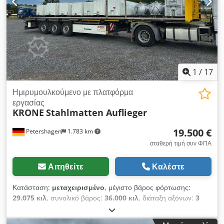
υπερβολικό πλάτος * 385/65 R22,5 * Στήριγμα για εφεδρικό
ελαστικό Για περισσότερες πληροφορίες, μη διστάσετε να
επικοινωνήσετε μαζί μας.
1
/
17
Ημιρυμουλκούμενο με πλατφόρμα
εργασίας
KRONE
Stahlmatten Auflieger
19.500 €
Petershagen
1.783 km
σταθερή τιμή συν ΦΠΑ
Αιτηθείτε
Καλέστε
Κατάσταση:
μεταχειρισμένο
, μέγιστο βάρος φόρτωσης:
29.075 κιλ
, συνολικό βάρος:
36.000 κιλ
, διάταξη αξόνων:
3
άξονες
, πρώτη ταξινόμηση:
07/2019
, επόμενος τεχνικός
έλεγχος (TÜV):
04/2026
, συνολικό μήκος:
13.820 χιλ.
,