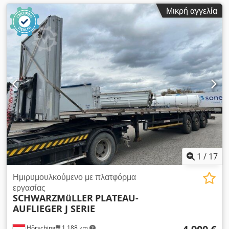
Μικρή αγγελία
1
/
17
Ημιρυμουλκούμενο με πλατφόρμα
εργασίας
SCHWARZMüLLER
PLATEAU-
AUFLIEGER J SERIE
Hörsching
1.188 km