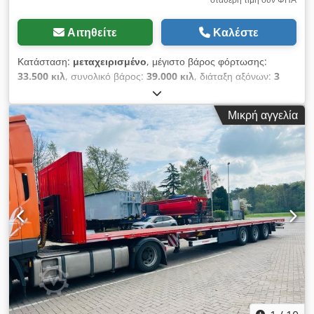
συμπεριλαμβανομένης 1 βαλβίδας ανύψωσης και μείωσης,
τοποθετημένης στην κατεύθυνση της κίνησης, στα αριστερά
Αιτηθείτε
Καλέστε
πίσω από τη μονάδα άξονα. Η θέση οδήγησης ρυθμίζεται
αυτόματα. 34320.001: 2 ασφαλείς κεφαλές σύζευξης μπροστά,
Κατάσταση:
μεταχειρισμένο
, μέγιστο βάρος φόρτωσης:
ISO 1728. 34410.010: Δοχείο αέρα για το σύστημα φρένων και
33.500 κιλ
, συνολικό βάρος:
39.000 κιλ
, διάταξη αξόνων:
3
την αποθήκευση αέρα από χάλυβα (EN 286-2). Δάπεδο
άξονες
, πρώτη ταξινόμηση:
05/2010
, μήκος χώρου
40510.120: Πλαίσιο δαπέδου, πάχους περίπου 30 mm. I
φόρτωσης:
13.620 χιλ.
, πλάτος χώρου φόρτωσης:
2.500 χιλ.
,
40513.020: Δάπεδο, με αρμούς σε όλο το περίγραμμα. I
Μικρή αγγελία
Εξοπλισμός:
ABS
, Λόγω του τεράστιου αριθμού των
40542.023: Θήκες για την τοποθέτηση τετράγωνων σωλήνων,
μηνυμάτων ηλεκτρονικού ταχυδρομείου που αποστέλλονται με
περίπου 80 x 80 mm. Τοποθέτηση σύμφωνα με το σχέδιο J9: 8
σκοπό την απάτη (phishing) και της ανεπιθύμητης
ράβδοι θηκών (18 θήκες ανά ράβδο: 4 θήκες εξωτερικά και 10
αλληλογραφίας (spam), τα αιτήματα που υποβάλλονται μέσω
θήκες στο κέντρο). Υπερκατασκευή I 46538.010: Πληροί τις
ηλεκτρονικού ταχυδρομείου θα διεκπεραιώνονται πλέον μόνο
απαιτήσε
εφόσον αναφέρεται ο έγκυρος αριθμός τηλεφώνου σας!
Δυστυχώς, δεν μπορούμε να διεκπεραιώσουμε αιτήματα που
υποβάλλονται μέσω ηλεκτρονικού ταχυδρομείου και δεν
περιλαμβάνουν αριθμό τηλεφώνου! Σας ευχαριστούμε για την
κατανόηση. Για τηλεφωνικές επικοινωνίες και επικοινωνία μέσω
WhatsApp, παρακαλούμε να αναφέρετε: * Πλατφόρμα χωρίς
πλευρικές επιφάνειες * Υπάρχουν βάσεις για την τοποθέτηση
πλευρικών επιφανειών * Γερμανικό ημιρυμουλκούμενο *
Πρώτο χέρι * Άξονες ROTOS Schmitz με δισκόφρενα *