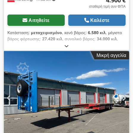
4.900 €
σταθερή τιμή συν ΦΠΑ
Αιτηθείτε
Καλέστε
Κατάσταση:
μεταχειρισμένο
, κενό βάρος:
6.580 κιλ
, μέγιστο
βάρος φόρτωσης:
27.420 κιλ
, συνολικό βάρος:
34.000 κιλ
,
διάταξη αξόνων:
3 άξονες
, πρώτη ταξινόμηση:
06/2011
,
ανάρτηση:
αέρας
, μέγεθος ελαστικού:
385/65 R22,5
,
Μικρή αγγελία
Εξοπλισμός:
ABS
, Schwarzmüller επικαθήμενο πλατφόρμα |
Άξονες BPW με δισκόφρενα | Έτος κατασκευής 2011 | Βάση
ρεζέρβας | Εργαλειοθήκη | Ελαστικά: 385/65 R22,5 |
Επιφύλαξη για σφάλματα και προέγκριση πώλησης. Dsdjzn U
Ddspfx Aptekr