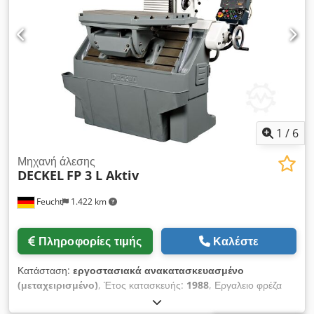
σύσφιξης S20x2 Υποδοχή τσοκ κολέτας Το μηχάνημα
επισκευάστηκε για περίπου 24.000,00
1
/
6
Μηχανή άλεσης
DECKEL
FP 3 L Aktiv
Feucht
1.422 km
Πληροφορίες τιμής
Καλέστε
Κατάσταση:
εργοστασιακά ανακατασκευασμένο
(μεταχειρισμένο)
, Έτος κατασκευής:
1988
, Εργαλειο φρέζα
γενικής χρήσης Μάρκα: ΚΑΠΑΚΙ Μοντέλο: FP 3 L Active Έτος