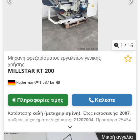
1
/
16
Μηχανή φρεζαρίσματος εργαλείων γενικής
χρήσης
MILLSTAR
KT 200
Rödermark
1.587 km
Πληροφορίες τιμής
Καλέστε
Κατάσταση:
καλή (μεταχειρισμένη)
, Έτος κατασκευής:
2007
,
αριθμός μηχανήματος/οχήματος:
21207004
, Προσφορά 25434
Τεχνικά χαρακτηριστικά: - Περιοχή εργασίας αξόνων - X
(διαμήκης) / Y (εγκάρσια) / Z (κατακόρυφα): 750 / 380 / 380
Μικρή αγγελία
mm - Διαστάσεις τραπεζιού: 1300 x 300 mm - Υποδοχή