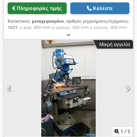
Πληροφορίες τιμής
Καλέστε
Κατάσταση:
μεταχειρισμένο
, αριθμός μηχανήματος/οχήματος:
1621
, x-way: 800 mm y-τρόπος: 300 mm z-τρόπος: 400 mm
Dedpfx Aeh Ra Nqjifjkr Μέγεθος τραπεζιού: 1000 x 440 mm
Στέλεχος συγκράτησης εργαλείου: SK40 Ταχύτητες ατράκτου
Μικρή αγγελία
(τροχαλία): 40 - 2000 στροφές ανά λεπτό Ταχύτητες ατράκτου
εργασίας: 18 Μέγιστη ταχύτητα ατράκτου: ( 6000 Πιθανή με την
εναλλαγή των στροφών του ιμάντα Εύρος πρόωσης: 10 - 500
mm/min Στάδια τροφοδοσίας: 18 Συνολική απαίτηση ισχύος:
3 kW Βάρος μηχανήματος περίπου: 2,1 t Απαιτούμενος χώρος
περίπου: 1600x1550x1930 m Γενικής χρήσης εργαλειομηχανή
φρεζαρίσματος σε διάταξη κλίνης κινούμενης στήλης για την
κατεργασία βαρέων τεμαχίων με περιστρεφόμενο και
περιστρεφόμενο τραπέζι εργασίας 3 αξόνων, τροφοδοσίες και
ταχείες τροφοδοσίες και στους 3 άξονες, κάθετες και οριζόντιες
πένες με κεφαλή υψηλής ταχύτητας, μέγιστες ταχύτητες
1900/2350/3000/3750/4750/6000 σ.α.λ. ρυθμιζόμενες μέσω
ιμάντα τροφοδοσίας, αντλία ψυκτικού υγρού, τραπέζι σύσφιξης
γενικής χρήσης εξοπλισμένο με 6 αυλακώσεις à 16mm x 7.
1
/
5
Ξεχωριστό ερμάριο διακοπτών χωρίς κύριο διακόπτη μηχανής.