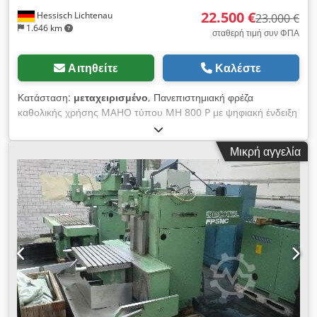
22.500 €
Hessisch Lichtenau
23.000 €
1.646 km
σταθερή τιμή συν ΦΠΑ
Αιτηθείτε
Καλέστε
Κατάσταση:
μεταχειρισμένο
, Πανεπιστημιακή φρέζα
καθολικής χρήσης MAHO τύπου MH 800 P με ψηφιακή ένδειξη
και διαδρομικό έλεγχο HEIDENHAIN TNC 121 Αρ. 80983, Έτος
κατασκευής 1982 Η μηχανή ανακατασκευάστηκε από την
Μικρή αγγελία
MMD το 2008 και στη συνέχεια χρησιμοποιήθηκε σπάνια στο
συνεργείο ενός ηλεκτρονικού εργαστηρίου. Διαδρομές: X: 700
mm, Y: 450 mm, Z: 500 mm Διαστάσεις τραπεζιού: 1050 x
627 mm Υποδοχή ατράκτου: ISO 40 Στροφές ατράκτου: 40-
2000 σ.α.λ., 18 βαθμίδες Τροφοδοσία άξονα X, Z: 10-500 mm/
λεπτό, άπειρη ρύθμιση Τροφοδοσία άξονα Y: 5-250 mm/
λεπτό, άπειρη ρύθμιση Ταχεία κίνηση άξονα X, Z: 1,4 m/λεπτό
Ταχεία κίνηση άξονα Y: 0,7 m/λεπτό Μετατόπιση πείρου
κάθετα: 100 mm Βήμα πείρου κάθετα: 0,02 / 0,03 / 0,05 / 0,08
/ 0,12 / 0,2 mm/στρ Μετατόπιση πείρου οριζόντια: 100 mm
Κινητήρας ατράκτου: 5,5 kW Dkjdpjv Amrysfx Aifor Ηλεκτρική