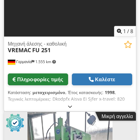
1
/
8
Μηχανή άλεσης - καθολική
VREMAC
FU 251
Γερμανία
1.555 km
Πληροφορίες τιμής
Καλέστε
Κατάσταση:
μεταχειρισμένο
, Έτος κατασκευής:
1998
,
Τεχνικές λεπτομέρειες: Dkodpfx Aisva Ei Sjfer x-travel: 820
χλστ y-travel: 280 mm z-travel: 410 χλστ Βάση άξονα ISO: SK
40 Απόσταση μεταξύ τραπεζιού και οριζόντιου άξονα: ελάχ.
Μικρή αγγελία
440 mm Ρύθμιση εγκάρσιας ράβδου - οριζόντια: 650 mm
Εύρος στροφών: 40...2000 / 18 στροφές ανά λεπτό Εύρος
περιστροφής +/-: στις 90°: 360° και στις 45°: 360° μοίρες
επιφάνεια σύσφιξης: 1120 x 250 mm Περιστροφή τραπεζιού