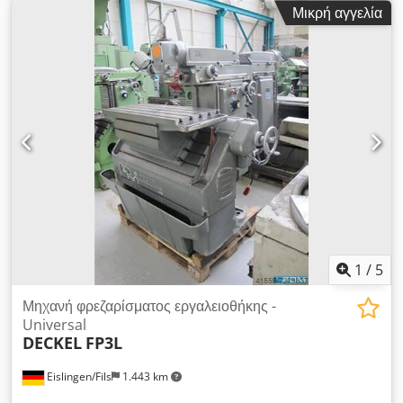
κατασκευής: άγνωστο - επισκευασμένο, βαμμένο, RAL7035
Μικρή αγγελία
ανοιχτό γκρι / RAL7012 γκρι βασάλτης Dsdoh Rv U Ejpfx
Aifekr RAL5008 γκρι-μπλε Αριθμός μηχανήματος: 2302-2319
Τύπος κεφαλής φρεζαρίσματος: 2271 Αριθμός κεφαλής
φρεζαρίσματος: 700-0883 με εγγύηση γεωμετρική αποδοχή με
έκθεση δοκιμής Αξεσουάρ: - Ενεργή ψηφιακή οθόνη 3 αξόνων
HEIDENHAIN TNC 111 - Τραπέζι γενικής χρήσης 1000 x 520
mm (υποδοχή T: 16 mm) - SK 40 κάθετη κεφαλή
φρεζαρίσματος Σπείρωμα σύσφιξης S 20 x 2 - Κεντρική
λίπανση, ηλεκτρικό - Συσκευή ψύξης - Εγχειρίδιο χρήσης -
Συσκευή λείανσης με τρυπάνι με διαμαντένιο δίσκο
-μεταχειρισμένο, όπως φαίνεται-
1
/
5
Μηχανή φρεζαρίσματος εργαλειοθήκης -
Universal
DECKEL
FP3L
Eislingen/Fils
1.443 km