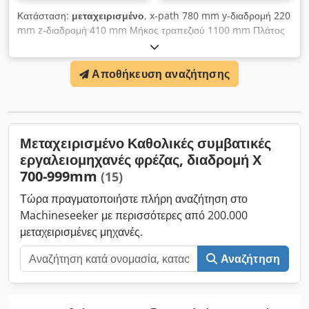
Κατάσταση:
μεταχειρισμένο
, x-path 780 mm y-διαδρομή 220
mm z-διαδρομή 410 mm Μήκος τραπεζιού 1100 mm Πλάτος
τραπεζιού 270 mm Ταχύτητες ατράκτου 40 - 960 στροφές ανά
λεπτό Υποδοχή ατράκτου SK 40 Συνολική απαίτηση ισχύος kW
Αποθήκευση αναζήτησης
Βάρος μηχανήματος περίπου 1,7 τόνοι Απαιτούμενος χώρος
περίπου 1,8 x 1,6 x 1,8 m Οριζόντια μηχανή φρεζαρίσματος -
με διαχωριστικό τραπέζι Dkjdpfx Asupxxneifjr
Μεταχειρισμένο Καθολικές συμβατικές
εργαλειομηχανές φρέζας, διαδρομή Χ
700-999mm
(15)
Τώρα πραγματοποιήστε πλήρη αναζήτηση στο
Machineseeker με περισσότερες από 200.000
μεταχειρισμένες μηχανές.
Αναζήτηση