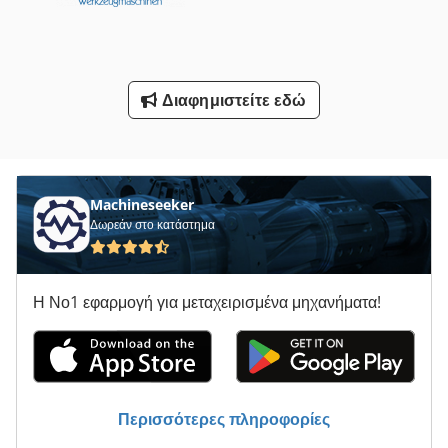
Συσκευές Καθαρισμού Με Ξηρό Ατμό
Φορτηγό Με Γερανό
Διαφημιστείτε εδώ
Φρέζες Με Πεντάγωνες Πινακίδες
Όλα Τα
Machineseeker
Δωρεάν στο κατάστημα
Η Νο1 εφαρμογή για μεταχειρισμένα μηχανήματα!
Περισσότερες πληροφορίες