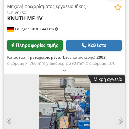
Μηχανή φρεζαρίσματος εργαλειοθήκης -
Universal
KNUTH
MF 1V
Eislingen/Fils
1.443 km
Πληροφορίες τιμής
Καλέστε
Κατάσταση:
μεταχειρισμένο
, Έτος κατασκευής:
2003
,
διαδρομή x: 760 mm y-διαδρομή: 290 mm z-διαδρομή: 370
mm Ταχύτητα: 60 - 4200 rpm Τραπέζι: 750 x 230 Χρονική
διαδρομή: 127 mm Πρόωση πέννας: (3) 0,04, 0,08, 0,13 mm/
Μικρή αγγελία
στροφή Εύρος πρόωσης: 19 - 890 (x) mm/min Κωνικότητα
ατράκτου: SK 30 Προβολή στήλης: 171 - 476 mm Συνολική
απαίτηση ισχύος: 2,4 kVA Βάρος μηχανήματος περίπου: 0,95 t
Απαιτούμενος χώρος περίπου: 2,05 x 1,63 x 2,07 m Η σειρά
φρεζομηχανών πολλαπλών χρήσεων MF1 εντυπωσιάζει με το
σχεδιασμό της και είναι απαραίτητη σε πολλά συνεργεία
επισκευών καθώς και σε τμήματα εκπαίδευσης και παραγωγής.
Ο άξονας Χ είναι εξοπλισμένος με μια μονάδα τροφοδοσίας