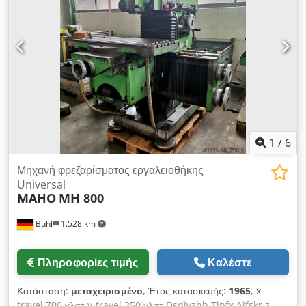
περίπου: 45° δεξιά / αριστερά Τροφοδοσία: X/Y: 12,5 - 830 +
Z: 5,2 - 260 mm/min Ταχεία τραβέρσα: X/Y: 2500 και Z: 1040
mm/min. Συνολική απαίτηση ισχύος: 10 kW Βάρος μηχανής
περίπου: 2000 kg Διαστάσεις μηχανής περίπου ΜxΠxΥ: 2,2 x
1,8 x 1,7 m Εξοπλισμός: 2x ρουλεμάν πάγκου Ø 55mm
Συσκευή ψύξης: αντλία και παροχή Λειτουργία μέσω
συστήματος μέτρησης 3 κατευθύνσεων ACU-Ride και πίνακα
ελέγχου πόδια μηχανής *
1
/
6
Μηχανή φρεζαρίσματος εργαλειοθήκης -
Universal
MAHO
MH 800
Bühl
1.528 km
Πληροφορίες τιμής
Καλέστε
Κατάσταση:
μεταχειρισμένο
, Έτος κατασκευής:
1965
, x-
travel 700 χλστ y-travel 350 χλστ Dsdjvzhh Tjpfx Aifskr z-