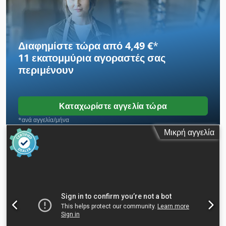
Dsdpfx Aezmyp Neifekr Κλίμακα 3 άξονες ΕΑΕ Rapid 3
άξονες Τάση 380 V Πλάτος: 2000 mm Βάθος: 1800 mm
Συνολικό ύψος σε ύψος: 1600 mm Βάρος: περίπου 1,5 T
Διαφημίστε τώρα από 4,49 €
*
11 εκατομμύρια αγοραστές
σας
περιμένουν
Καταχωρίστε αγγελία τώρα
*ανά αγγελία/μήνα
Μικρή αγγελία