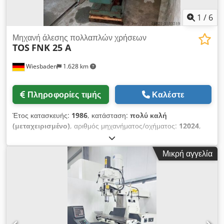
1
/
6
Μηχανή άλεσης πολλαπλών χρήσεων
TOS
FNK 25 A
Wiesbaden
1.628 km
Πληροφορίες τιμής
Καλέστε
Έτος κατασκευής:
1986
, κατάσταση:
πολύ καλή
(μεταχειρισμένο)
, αριθμός μηχανήματος/οχήματος:
12024
,
μέγεθος τοποθέτησης τραπεζιού: 290 x 1250 mm κίνηση
πίνακα x: 800 mm κίνηση πίνακα y: 360 mm κίνηση πίνακα z:
Μικρή αγγελία
450 mm περιστρεφόμενη κεφαλή άξονα κατά: 90/45 ° κωνικό
άξονα: ISA 40 κωνικό άξονα περιστροφής: 56 - 4500 σ.α.λ. :
Άμαξες 125 mm: 0,035 0,14; 0,7 mm / min δίσκος άξονα: 1,8
/ 2,4 kW απαιτούμενος χώρος: 2000 x 1900 x 2300 mm
βάρος: 1700 kg Dedef Tc R Uspfx Aifokr