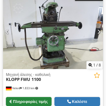
εργαλείου: ISO 40 - Αυτόματη πρόωση κεφαλής πινόλ -
Διαδρομή πινόλας / Συσκευή κοπής σπειρωμάτων: 140 mm -
Απόσταση κάθετης ατράκτου – τραπέζι: 20 – 540 mm -
Στροφές άξονα εργασίας: 80 – 3800 σ.α.λ. - Προώσεις αξόνων
X, Y και Z - Ταχεία πρόωση: 1400 mm/λεπτό - Περιστρεφόμενη
κάθετη κεφαλή φρεζαρίσματος κατά 45° αριστερά & δεξιά -
Περιστρεφόμενος ανώτερος βραχίονας: 360° - Σύστημα
ψυκτικού υγρού - Κινητήρας: 400 V / 5,0 kW - Χώρος
τοποθέτησης περ.: Π 2000 x Υ 2500 x Β 2100 mm - Βάρος
περ.: 2200 kg - Ξεχωριστός πάγκος εργασίας / ντουλάπι
εργαλείων με διάφορα αξεσουάρ Dkodpfex Dl Hhsx Aifjr
1
/
8
Μηχανή άλεσης - καθολική
KLOPP
FWU 1100
Velen
1.833 km
Πληροφορίες τιμής
Καλέστε