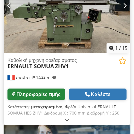
1
/
15
Καθολική μηχανή φρεζαρίσματος
ERNAULT SOMUA
ZHV1
Ensisheim
1.522 km
Πληροφορίες τιμής
Καλέστε
Κατάσταση:
μεταχειρισμένο
, Φρέζα Universal ERNAULT
SOMUA HES ZHV1 Διαδρομή X : 700 mm Διαδρομή Υ : 250
χλστ Διαδρομή Z : 350 χλστ Περιστροφή: από 40 έως 2000
σ.α.λ Μέγεθος τραπεζιού : Μήκος 1200 mm x Πλάτος 300 mm
Κάθετη/οριζόντια περιστρεφόμενη κεφαλή γενικής χρήσης