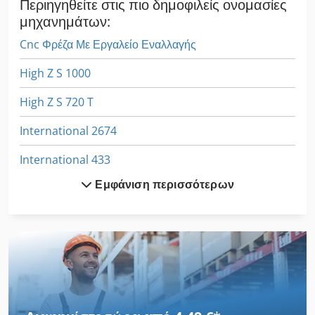
Περιηγηθείτε στις πιο δημοφιλείς ονομασίες
μηχανημάτων:
Cnc Φρέζα Με Εργαλείο Εναλλαγής
High Z S 1000
High Z S 720 T
International 2674
International 433
Εμφάνιση περισσότερων
International 434
Ls 703
Meh 5 2 1 8 B
Zl 502
Άνω Εμβόλου Τύπου