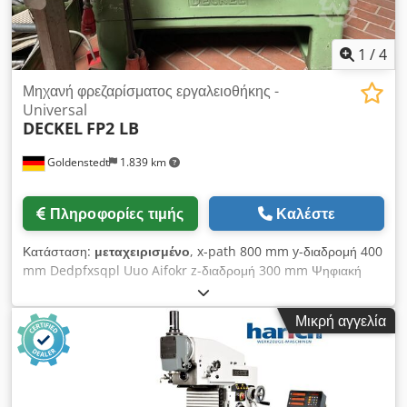
1
/
4
Μηχανή φρεζαρίσματος εργαλειοθήκης -
Universal
DECKEL
FP2 LB
Goldenstedt
1.839 km
Πληροφορίες τιμής
Καλέστε
Κατάσταση:
μεταχειρισμένο
, x-path 800 mm y-διαδρομή 400
mm Dedpfxsqpl Uuo Aifokr z-διαδρομή 300 mm Ψηφιακή
ένδειξη Heidenhain Επιφάνεια σύσφιξης τραπεζιού 1000 x 520
mm Εύρος ταχύτητας 40 x 2000 στροφές ανά λεπτό Υποδοχή
Μικρή αγγελία
ατράκτου SK 40 Συνολική απαίτηση ισχύος 2,2 kW Βάρος
μηχανήματος περίπου 2,2 τόνοι Απαιτούμενος χώρος περίπου
1700 x 1600 x 1800 m Κάλυμμα FP 2 B - κεκλιμένη κλίνη σε
σχεδιασμό κινούμενης στήλης Καθολικό περιστρεφόμενο και
ανακλινόμενο τραπέζι με διάφορες υποδοχές SK40, σπείρωμα