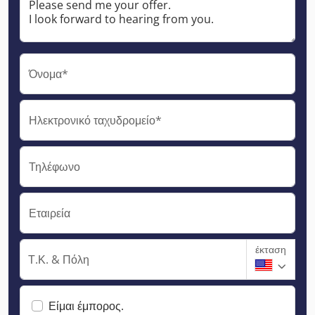
Όνομα*
Ηλεκτρονικό ταχυδρομείο*
Τηλέφωνο
Εταιρεία
έκταση
Τ.Κ. & Πόλη
Είμαι έμπορος.