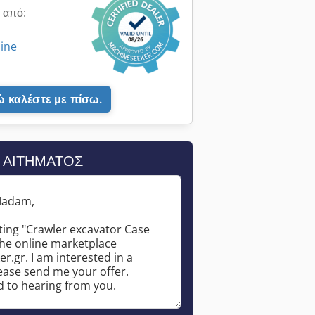
 από:
line
 καλέστε με πίσω.
 ΑΙΤΉΜΑΤΟΣ