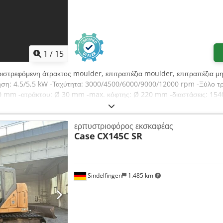
1
/
15
ριστρεφόμενη άτρακτος moulder, επιτραπέζια moulder, επιτραπέζια μ
ίνηση: 4,5/5,5 kW -Ταχύτητα: 3000/4500/6000/9000/12000 rpm -Ξύλο 
00 mm -ατράκτου: Ø 30 mm -max. κόφτης: Ø 220 mm -διαστάσεις: 15
ερπυστριοφόρος εκσκαφέας
Case
CX145C SR
Sindelfingen
1.485 km