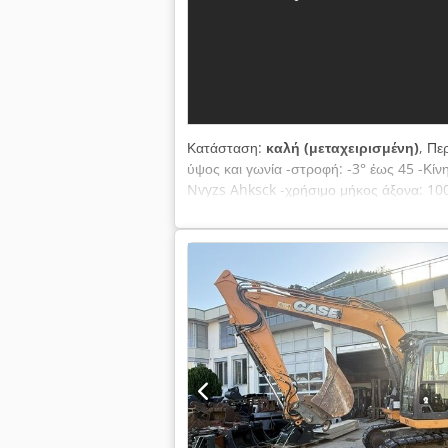
Κατάσταση:
καλή (μεταχειρισμένη)
, Πε
ύψος και γωνία -στροφή: -3° έως 45 -Κ
Nvyzs Ahksck -χρήσιμο μήκος άξονα: 1