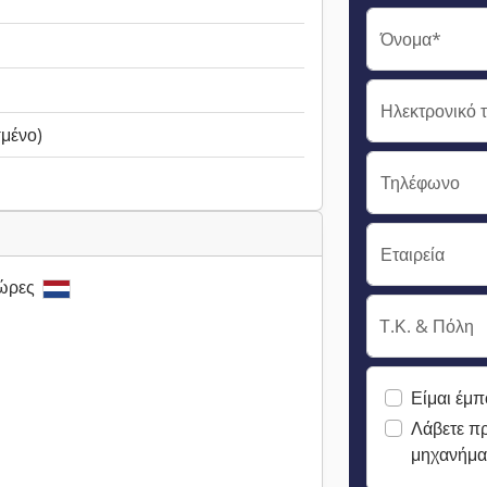
Όνομα*
Ηλεκτρονικό 
σμένο)
Τηλέφωνο
Εταιρεία
Χώρες
Τ.Κ. & Πόλη
Είμαι έμπ
Λάβετε π
μηχανήμα