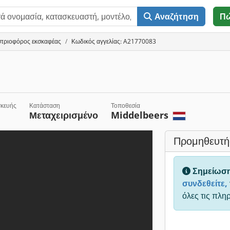
Αναζήτηση
Π
τριοφόρος εκσκαφέας
Κωδικός αγγελίας: A21770083
σκευής
Κατάσταση
Τοποθεσία
Μεταχειρισμένο
Middelbeers
Προμηθευτή
Σημείωσ
συνδεθείτε,
όλες τις πλη