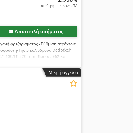
σταθερή τιμή συν ΦΠΑ
Αποστολή αιτήματος
ηχανή φρεζαρίσματος -Ρύθμιση ατράκτου:
τροφοδότη-Της 3 κυλίνδρους Dedpfxeh
40/1100/H1520 mm -Βάρος: 962 kg
Μικρή αγγελία