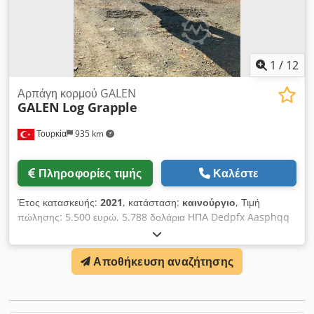
1
/
12
Αρπάγη κορμού GALEN
GALEN
Log Grapple
Τουρκία
935 km
Πληροφορίες τιμής
Καλέστε
Έτος κατασκευής:
2021
, κατάσταση:
καινούργιο
, Τιμή
πώλησης: 5.500 ευρώ, 5.788 δολάρια ΗΠΑ Dedpfx Aasphqq
Ss Ejkr
Αποθήκευση αναζήτησης