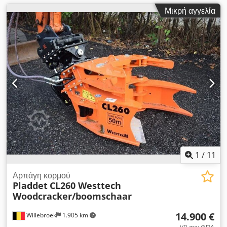
Μικρή αγγελία
1
/
11
Αρπάγη κορμού
Pladdet
CL260 Westtech
Woodcracker/boomschaar
14.900 €
Willebroek
1.905 km