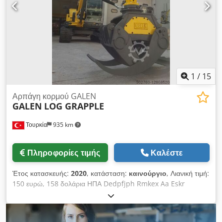
1
/
15
Αρπάγη κορμού GALEN
GALEN
LOG GRAPPLE
Τουρκία
935 km
Πληροφορίες τιμής
Καλέστε
Έτος κατασκευής:
2020
, κατάσταση:
καινούργιο
, Λιανική τιμή:
150 ευρώ, 158 δολάρια ΗΠΑ Dedpfjph Rmkex Aa Eskr