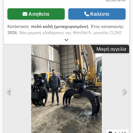
VB συν ΦΠΑ
Αιτηθείτε
Καλέστε
Κατάσταση:
πολύ καλή (μεταχειρισμένο)
, Έτος κατασκευής:
2026
, Νέα μηχανή κλαδέματος της Westtech, μοντέλο CL260
Riskzone 50 μ – Σύστημα γρήγορης αλλαγής εξαρτημάτων
Pladdet CW10 – Woodcracker – = Περισσότερες πληροφορίες
Μικρή αγγελία
= Έτος κατασκευής: 2026 Χρήση: Δασοκομία Ζημιές: Καμία
Dkjdpfxoygugqo Aa Eer Επικοινωνήστε με τον Μιγκέλ
Κούμπας για περισσότερες πληροφορίες. = Πληροφορίες
εταιρείας = Βρισκόμαστε ανάμεσα στις πόλεις Αμβέρσα και
Βρυξέλλες, κατά μήκος του αυτοκινητόδρομου A12, κοντά στο
λιμάνι της Αμβέρσας. Ώρες λειτουργίας: Δευτέρα έως
Παρασκευή, συνεχώς από τις 8:30 π.μ. έως τις 19:00 μ.μ.