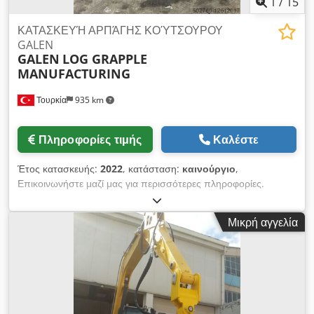
1
/
15
ΚΑΤΑΣΚΕΥΉ ΑΡΠΆΓΗΣ ΚΟΎΤΣΟΥΡΟΥ
GALEN
GALEN
LOG GRAPPLE
MANUFACTURING
Τουρκία
935 km
Πληροφορίες τιμής
Καλέστε
Έτος κατασκευής:
2022
, κατάσταση:
καινούργιο
,
Επικοινωνήστε μαζί μας για περισσότερες πληροφορίες.
Dedpjpa Rqvsfx Aa Eokr
Μικρή αγγελία