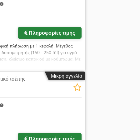
Πληροφορίες τιμής
οφική πλήρωση με 1 κεφαλή. Μέγεθος
δοσομετρητής (150 - 250 ml) για υγρά
γιση, κλείσιμο καπακιού με κούμπωμα. Με
. Έλεγχοι: Siemens, μοντέλο: S5.
kjdpfx Aaolyqu Rs Eor Το μηχάνημα
Μικρή αγγελία
τικό τσέπης
. περισσότερες φωτογραφίες κατόπιν
Πληροφορίες τιμής