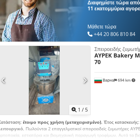
Διαφημίστε τώρα από 
11 εκατομμύρια αγορ
Μάθετε τώρα
+44 20 806 810 84
Σπειροειδής ζυμωτή
AYPEK Bakery M
70
Варна
694 km
1
/
5
Κατάσταση:
έτοιμο προς χρήση (μεταχειρισμένο)
, Έτος κατασκευής
λειτουργικό
, Πωλούνται 2 επαγγελματικοί σπειροειδείς ζυμωτήρες AYP
αρτοποιεία, εστιατόρια και βιομηχανική παραγωγή τροφίμων. Αυτά τα β