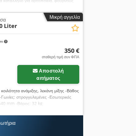
 κατάλληλο για αρτοποιεία, φούρνους
 εταιρεία Gatzelakis K. & Sons S.A.,
ου ζυμωτήρας με μεγάλη χωρητικότητα,
Μικρή αγγελία
τσα
a Ejr Βασικά χαρακτηριστικά: Μοντέλο:
0 Liter
ου 2000 kg Έτος κατασκευής: 2022
α επαγγελματική χρήση σε παραγωγικό
 Δυνατότητα επιτόπιας επίσκεψης.
km
350 €
σταθερή τιμή συν ΦΠΑ
Αποστολή
αιτήματος
, κοιλότητα ανάμιξης, λεκάνη μίξης -Βάθος
-Γωνίες: στρογγυλεμένες -Εσωτερικές
 640 mm -Βάρος: 32 kg
μωτήρια