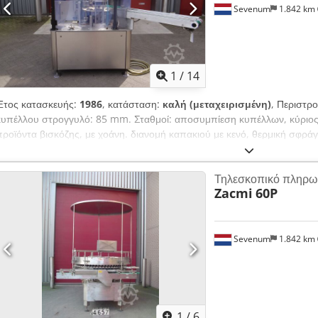
Sevenum
1.842 km
1
/
14
Έτος κατασκευής:
1986
, κατάσταση:
καλή (μεταχειρισμένη)
, Περιστρ
κυπέλλου στρογγυλό: 85 mm. Σταθμοί: αποσυμπίεση κυπέλλων, κύριος 
προϊόντα βισκόζης, με χοάνη. διανομή καπακιού με κενό, θερμική σφρά
μεταφορέα εξόδου. Το μηχάνημα διαθέτει προστατευτικά από πλεξιγκλάς
Συνολικές διαστάσεις: 160 x 170 x 300 cm. 3Kw/230/380V 2700/ώρα D
Τηλεσκοπικό πληρω
μπορεί να πωληθεί ως έχει ή να προσαρμοστεί στις ανάγκες του πελάτη
Zacmi
60P
αιτήματος
Sevenum
1.842 km
1
/
6