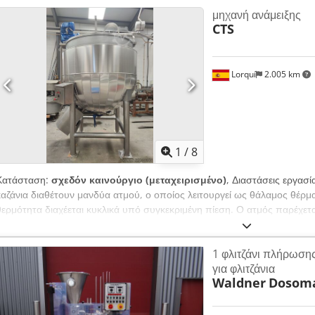
μηχανή ανάμειξης
CTS
Lorquí
2.005 km
1
/
8
Κατάσταση:
σχεδόν καινούργιο (μεταχειρισμένο)
, Διαστάσεις εργασί
καζάνια διαθέτουν μανδύα ατμού, ο οποίος λειτουργεί ως θάλαμος θέρμα
θερμότητα διαχέεται κυκλικά υπό συγκεκριμένη πίεση. Ο ατμός παρέχετα
σε βιομηχανικό επίπεδο για την επεξεργασία θρεπτικών τροφίμων, μαρμ
κονσερβών, κρεάτων, σαλτσών κ.λπ. Djdpfx Aajzbi Rms Eskr
1 φλιτζάνι πλήρωση
για φλιτζάνια
Waldner
Dosoma