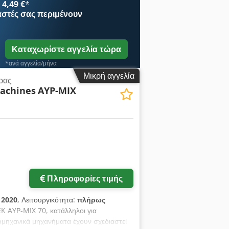
4,49 €
*
αστές
σας περιμένουν
Καταχωρίστε αγγελία τώρα
*ανά αγγελία/μήνα
Μικρή αγγελία
ρας
achines
AYP-MIX
Πληροφορίες τιμής
:
2020
, Λειτουργικότητα:
πλήρως
EK AYP-MIX 70, κατάλληλοι για
ιομηχανικά μηχανήματα έχουν σχεδιαστεί