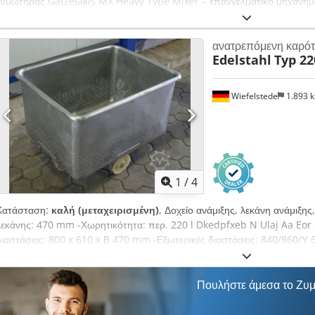
ζυμωτήρας Gatzelakis MX Heavy Type Mixer – επαγγελματικό μηχάνημα
και παραγωγικές μονάδες. Το μηχάνημα κατασκευάζεται από την ελληνική
εξειδικευμένη στον εξοπλισμό βιομηχανίας τροφίμων. Είναι βαρέως τύπ
ανατρεπόμενη καρό
κατάλληλος για εντατική και συνεχόμενη παραγωγή. Dkedpfey Egk Hsx A
Edelstahl
Typ 22
MX (Heavy Type Mixer) Τάση: 220 / 380 V Ισχύς: 24 kW Βάρος: περίπ
Ισχυρή και στιβαρή κατασκευή, κατάλληλη για βαριά χρήση. Ιδανικό γι
περιβάλλον. Κατάλληλο για φούρνους, αρτοποιεία και παραγωγή ζύμης.
Wiefelstede
1.893 
Μεταφορά κατόπιν συνεννόησης.
1
/
4
Κατάσταση:
καλή (μεταχειρισμένη)
, Δοχείο ανάμιξης, λεκάνη ανάμιξης
λεκάνης: 470 mm -Χωρητικότητα: περ. 220 l Dkedpfxeb N Ulaj Aa Eor 
διαστάσεις: 800 x 610 x Β 470 mm -Εξωτερικές διαστάσεις: 840/860/Υ
Πουλήστε άμεσα το Ζυ