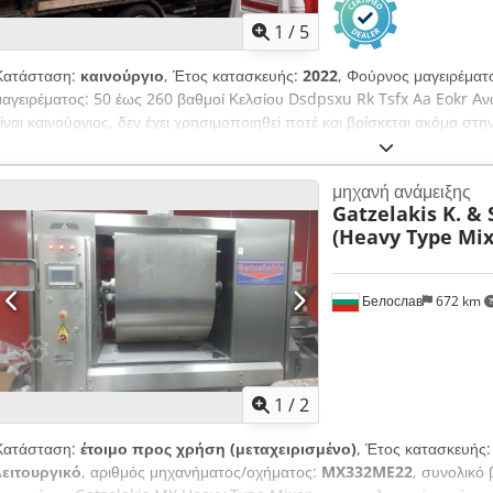
1
/
5
Κατάσταση:
καινούργιο
, Έτος κατασκευής:
2022
, Φούρνος μαγειρέματ
μαγειρέματος: 50 έως 260 βαθμοί Κελσίου Dsdpsxu Rk Tsfx Aa Eokr 
είναι καινούργιος, δεν έχει χρησιμοποιηθεί ποτέ και βρίσκεται ακόμα στ
μηχανή ανάμειξης
Gatzelakis K. & 
(Heavy Type Mix
Белослав
672 km
1
/
2
Κατάσταση:
έτοιμο προς χρήση (μεταχειρισμένο)
, Έτος κατασκευής
λειτουργικό
, αριθμός μηχανήματος/οχήματος:
MX332ME22
, συνολικό