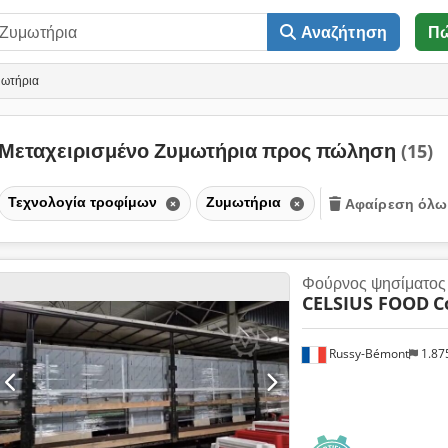
Αναζήτηση
Π
μωτήρια
Μεταχειρισμένο Ζυμωτήρια προς πώληση
(15)
Τεχνολογία τροφίμων
Ζυμωτήρια
Αφαίρεση όλω
Φούρνος ψησίματος
CELSIUS FOOD
C
Russy-Bémont
1.87