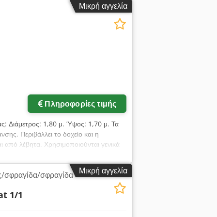
Μικρή αγγελία
Πληροφορίες τιμής
ας: Διάμετρος: 1,80 μ. Ύψος: 1,70 μ. Τα
νσης. Περιβάλλει το δοχείο και η
ι από λέβητα. Χρησιμοποιούνται γενικά
ελάδων, ζελέ, σοκολάτας, γλυκών,
Μικρή αγγελία
ς/σφραγίδα/σφραγίδα
t 1/1