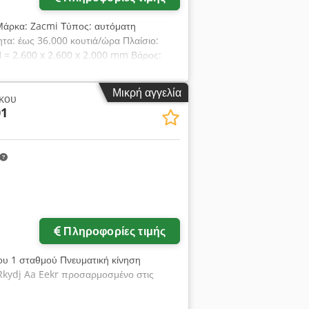
Μάρκα: Zacmi Τύπος: αυτόματη
α: έως 36.000 κουτιά/ώρα Πλαίσιο:
H = 2.600 x 2.600 x 2.000 mm Βάρος:
ar Χαρακτηριστικά: μεταφορέας με
dsx Aa Esr περιστρεφόμενη βούρτσα για
Μικρή αγγελία
κου
 του προϊόντος με αισθητήρες
01
ε οροφή σκόνης Εργαλεία: σετ 67mm
μένη επιθυμία πελάτη
Πληροφορίες τιμής
υ 1 σταθμού Πνευματική κίνηση
Rkydj Aa Eekr προσαρμοσμένο στις