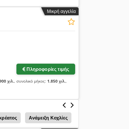
μα. Οι ζυμωτήρες είναι σε καλή
Eskr Διατίθενται ως σετ ή μεμονωμένα.
Μικρή αγγελία
Πληροφορίες τιμής
900 χιλ.
, συνολικό μήκος:
1.850 χιλ.
,
κρέατος
Ανάμειξη Κοχλίες
Φορμεσ Ψησιματοσ