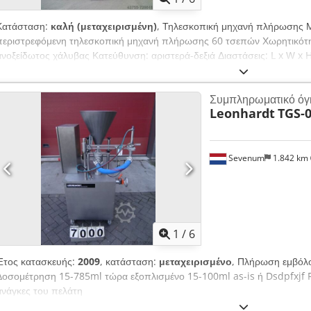
Κατάσταση:
καλή (μεταχειρισμένη)
, Τηλεσκοπική μηχανή πλήρωσης 
περιστρεφόμενη τηλεσκοπική μηχανή πλήρωσης 60 τσεπών Χωρητικότητ
ανοξείδωτος χάλυβας Κατεύθυνση: αριστερά-δεξιά Διαστάσεις: L x W x 
1.500 Kg Τροφοδοσία: 380 Volt + 50 Hz - 3 kW Πεπιεσμένος αέρας: 6 B
λωρίδες και ταινίες εισόδου και εξόδου πλάκες εκτροπής Dkjdpfsib A I
Συμπληρωματικό όγ
την αφαίρεση του προϊόντος από τα άνω τηλεσκόπια έλεγχος του ύψους
Leonhardt
TGS-
προσέγγισης Προσαρμογή ύψους με ηλεκτρικό κινητήρα με γρανάζια μ
Παρατήρηση: χωρίς ηλεκτρικό ερμάριο/έλεγχο όπως είναι ή προσαρμοσ
Sevenum
1.842 km
1
/
6
Έτος κατασκευής:
2009
, κατάσταση:
μεταχειρισμένο
, Πλήρωση εμβόλο
Δοσομέτρηση 15-785ml τώρα εξοπλισμένο 15-100ml as-is ή Dsdpfxjf 
ανάγκες του πελάτη