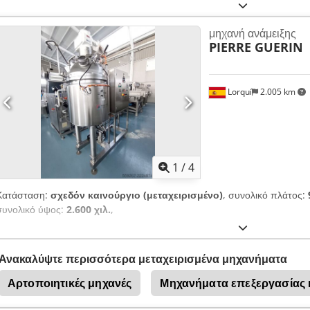
για εντατική χρήση και προσφέρουν σταθερό και υψηλής ποιότητας ζύμω
λειτουργική κατάσταση και έτοιμοι για άμεση χρήση. Dedpfx Aaeyybkke 
μηχανή ανάμειξης
PIERRE GUERIN
Lorquí
2.005 km
1
/
4
Κατάσταση:
σχεδόν καινούργιο (μεταχειρισμένο)
, συνολικό πλάτος:
συνολικό ύψος:
2.600 χιλ.
,
Ανακαλύψτε περισσότερα μεταχειρισμένα μηχανήματα
Αρτοποιητικές μηχανές
Μηχανήματα επεξεργασίας 