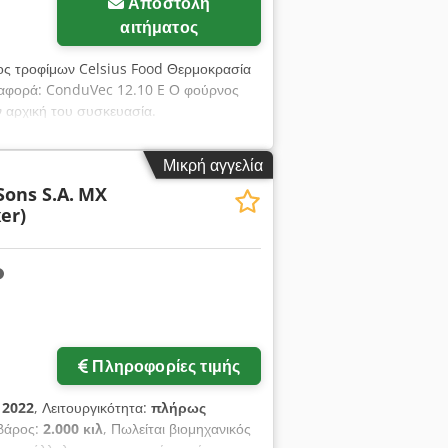
Αποστολή
αιτήματος
ος τροφίμων Celsius Food Θερμοκρασία
Αναφορά: ConduVec 12.10 E Ο φούρνος
ην αρχική του συσκευασία.
Μικρή αγγελία
Sons S.A.
MX
er)
Ζητήστε περισσότερες
φωτογραφίες
Πληροφορίες τιμής
:
2022
, Λειτουργικότητα:
πλήρως
 βάρος:
2.000 κιλ
, Πωλείται βιομηχανικός