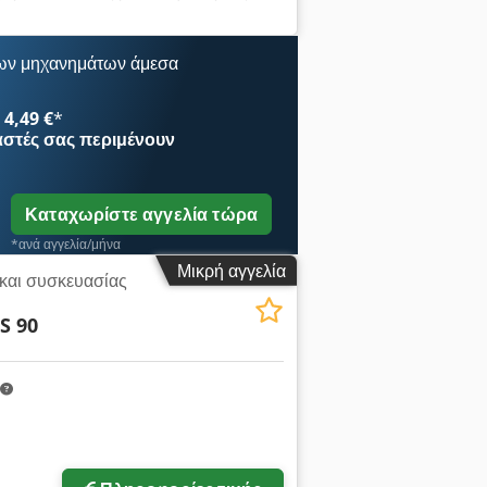
λονομηχανής: Dilo, μέγιστο πλάτος
ελόνας: περίπου 1200 κινήσεις/λεπτό,
στασης: περίπου 10m/4,5m/4,5m. Στάδια
ων μηχανημάτων άμεσα
ατος, τροφοδοσία υλικού (βότανα),
σταθμός βελόνας, κοπή/διαμόρφωση
4,49 €
*
ηση στον χώρο είναι δυνατή. Η
αστές
σας περιμένουν
ύ, περιφερειακών μηχανημάτων και μιας
Καταχωρίστε αγγελία τώρα
*ανά αγγελία/μήνα
Μικρή αγγελία
και συσκευασίας
S 90
Ζητήστε περισσότερες
φωτογραφίες