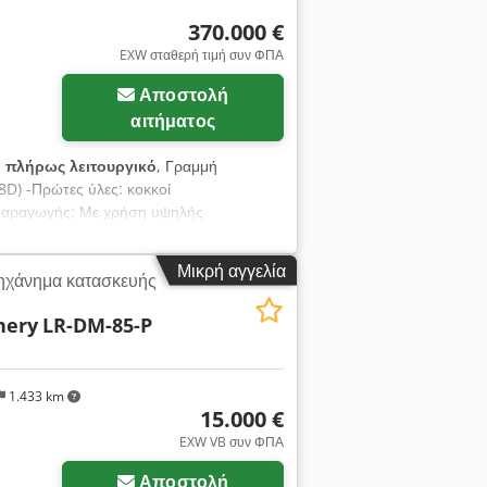
370.000 €
EXW σταθερή τιμή συν ΦΠΑ
Αποστολή
αιτήματος
:
πλήρως λειτουργικό
, Γραμμή
D) -Πρώτες ύλες: κοκκοί
παραγωγής: Με χρήση υψηλής
υπροπυλενίου, συμπυκνωμάτων χρωστικών
 ένα πλέγμα, το οποίο στη συνέχεια
Μικρή αγγελία
ηχάνημα κατασκευής
lg Iiofx Aidorf -Ετήσια παραγωγή: 4800
 γραμμάρια/τετραγωνικό μέτρο
nery
LR-DM-85-P
1.433 km
15.000 €
EXW VB συν ΦΠΑ
Αποστολή