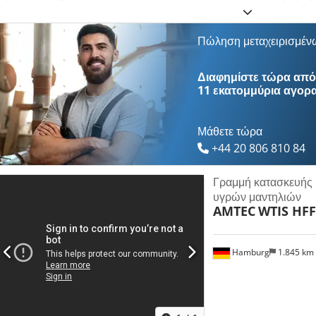
Περιοχή βάρους υλικού: περίπου 100g/m²-1000g/m², κατασκευαστής βε
ρολού: 2100mm, μέγιστη ταχύτητα παραγωγής: 200m/h, δυναμικότητα β
κύριος κινητήρας: 45kW Siemens, συνολικές διαστάσεις X/Y/Z εγκατά
Πώληση μεταχειρισμέν
διαδικασίας: εισαγωγή στρώσης υφάσματος, εισαγωγή υλικού υποστρώμ
δοσομέτρηση υλικού, κατανομή υλικού, τοποθέτηση υλικού κάλυψης, 
Διαφημίστε τώρα από 
μήκους, τύλιγμα, αναρρόφηση σκόνης. Διατίθεται τεκμηρίωση. Επιθεώρ
11 εκατομμύρια αγορ
εγκατάσταση είναι πλήρης, συμπεριλαμβανομένων πρόσθετου εξοπλισμο
μικρής δοκιμαστικής βελονομηχανής. Crsdpfxoyt N Dqs Aidjf
Μάθετε τώρα
+44 20 806 810 84
Γραμμή κατασκευής 
υγρών μαντηλιών
AMTEC
WTIS HFF
Hamburg
1.845 km