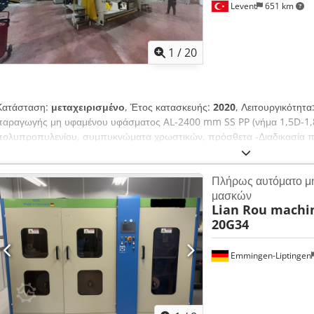
Levent
651 km
1
/
20
Κατάσταση:
μεταχειρισμένο
, Έτος κατασκευής:
2020
, Λειτουργικότητα
παραγωγής μη υφαμένου υφάσματος AL-2400 mm SS PP (νήμα 1,5D-1,8
πολυπροπυλενίου, συμπυκνώματα χρωστικών, πρόσθετα -Διαδικασία 
θερμοκρασίας, το νήμα τραβιέται και ένα συγκεκριμένο ποσοστό πολ
και πρόσθετων υλικών αναρροφάται με αρνητική πίεση για να σχηματίσει
Πλήρως αυτόματο μ
συνενώνεται και μετατρέπεται σε ύφασμα μέσω καλανδρίσματος. Cedpoz
μασκών
τόνοι/έτος (30 γραμμάρια/τετραγωνικό μέτρο) -Βάρος υφάσματος: 9-60
Lian Rou machi
-Εγκατεστημένη ισχύς: Περίπου 1500 kW
20G34
Emmingen-Liptingen