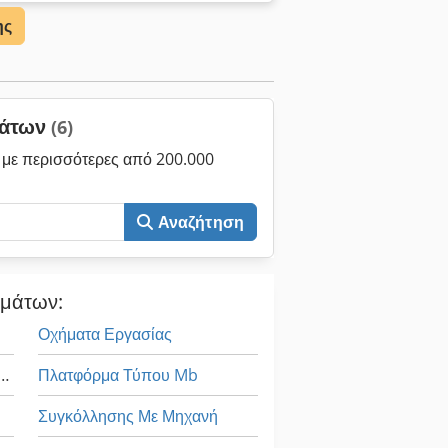
ε και πείτε μας την εργασία
ης
ματα διαθέσιμα αμέσως από το απόθεμα.
ομάδων για μηχανήματα που
χανήματα είναι διαθέσιμα με πλήρη
μάτων
(6)
με περισσότερες από 200.000
Αναζήτηση
ημάτων:
Οχήματα Εργασίας
ευών Και Κατεδαφίσεων
Πλατφόρμα Τύπου Mb
Συγκόλλησης Με Μηχανή