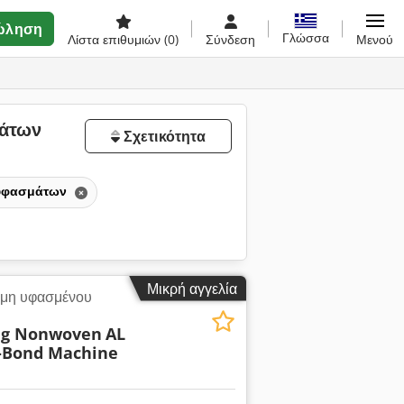
ώληση
Γλώσσα
Λίστα επιθυμιών
(0)
Σύνδεση
Μενού
μάτων
Σχετικότητα
 υφασμάτων
Μικρή αγγελία
μη υφασμένου
ng Nonwoven
AL
n-Bond Machine