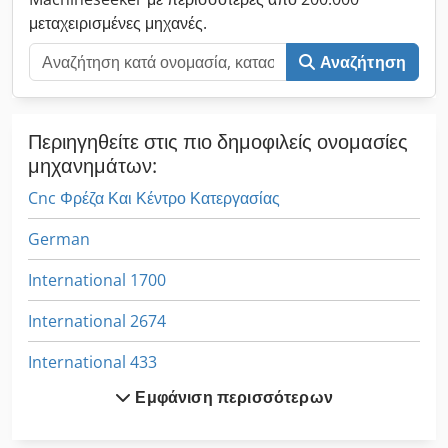
RU-BM 3500 compared to RU-BM 3000: 2,811.00 EUR Fitting
μεταχειρισμένες μηχανές.
storage for RU-BM-3500 (only available as free-standing):
Price EUR ...
Αναζήτηση
Περιηγηθείτε στις πιο δημοφιλείς ονομασίες
μηχανημάτων:
Cnc Φρέζα Και Κέντρο Κατεργασίας
German
International 1700
International 2674
International 433
Εμφάνιση περισσότερων
International 434
International 560