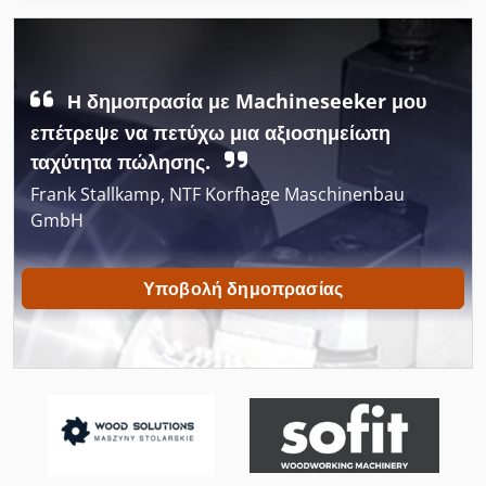
Άνω Εμβόλου Τύπου
Άνω Μεταφορά
Η δημοπρασία με Machineseeker μου
Ένωση Με Εντορμία Μηχάνημα
επέτρεψε να πετύχω μια αξιοσημείωτη
ταχύτητα πώλησης.
Αρχίζει Με Στοίβα
Frank Stallkamp, NTF Korfhage Maschinenbau
Βρείτε
GmbH
Εξετάστε Μεταφορών
Υποβολή δημοπρασίας
Ετικέτες
Ιμάντες Μεταφοράς
Κατασκευών Και Κατεδαφίσεων
Κατηγορίες
Μεταφοράς