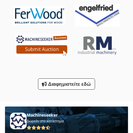
Μεταφορές
Μεταφορές Εξαεριστήρα
Οδηγηση
Ομάδες Καθισμάτων
Υπηρεσίες
Υποστήριγμα-Με Άξονα
Διαφημιστείτε εδώ
Όλα Τα
Machineseeker
Δωρεάν στο κατάστημα